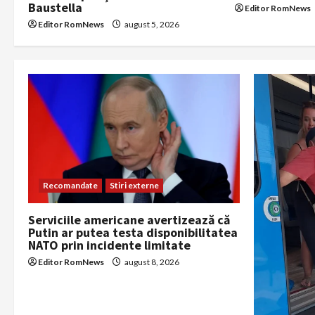
Baustella
Editor RomNews
o
Editor RomNews
august 5, 2026
n
Recomandate
Stiri externe
Serviciile americane avertizează că
Putin ar putea testa disponibilitatea
NATO prin incidente limitate
Editor RomNews
august 8, 2026