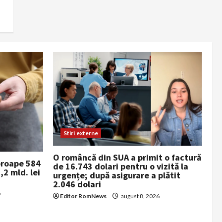
Stiri externe
O româncă din SUA a primit o factură
proape 584
de 16.743 dolari pentru o vizită la
,2 mld. lei
urgențe; după asigurare a plătit
2.046 dolari
6
Editor RomNews
august 8, 2026