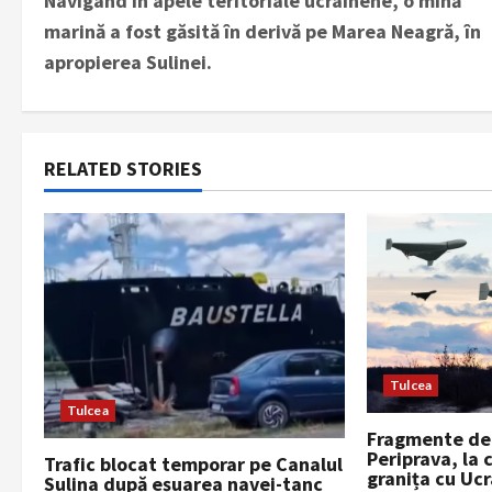
Navigând în apele teritoriale ucrainene, o mină
o
marină a fost găsită în derivă pe Marea Neagră, în
s
apropierea Sulinei.
t
n
RELATED STORIES
a
v
i
g
a
Tulcea
Tulcea
t
Fragmente de 
Periprava, la 
Trafic blocat temporar pe Canalul
i
granița cu Uc
Sulina după eșuarea navei-tanc