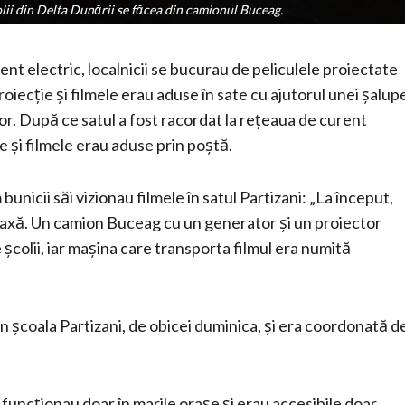
colii din Delta Dunării se făcea din camionul Buceag.
colii din Delta Dunării se făcea din camionul Buceag.
ent electric, localnicii se bucurau de peliculele proiectate
roiecție și filmele erau aduse în sate cu ajutorul unei șalup
or. După ce satul a fost racordat la rețeaua de curent
ie și filmele erau aduse prin poștă.
icii săi vizionau filmele în satul Partizani: „La început,
cu o taxă. Un camion Buceag cu un generator și un proiector
școlii, iar mașina care transporta filmul era numită
din școala Partizani, de obicei duminica, și era coordonată d
funcționau doar în marile orașe și erau accesibile doar