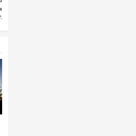
u
a
.