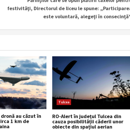
Părinţilor care se opun plătirii taxelor pentr
festivităţi, Directorul de liceu le spune: „Participare
este voluntară, alegeţi în consecinţă”
Tulcea
dronă au căzut în
RO-Alert în județul Tulcea din
circa 1 km de
cauza posibilității căderii unor
raina
obiecte din spațiul aerian