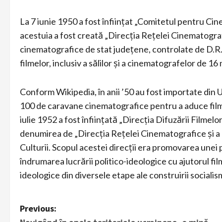
La 7 iunie 1950 a fost înființat „Comitetul pentru Cinem
acestuia a fost creată „Direcția Rețelei Cinematografi
cinematografice de stat județene, controlate de D.R.C
filmelor, inclusiv a sălilor și a cinematografelor de 1
Conform Wikipedia, în anii ’50 au fost importate din
100 de caravane cinematografice pentru a aduce filmele
iulie 1952 a fost înființată „Direcția Difuzării Filmelo
denumirea de „Direcția Rețelei Cinematografice și a 
Culturii. Scopul acestei direcții era promovarea unei po
îndrumarea lucrării politico-ideologice cu ajutorul film
ideologice din diversele etape ale construirii sociali
P
Previous: