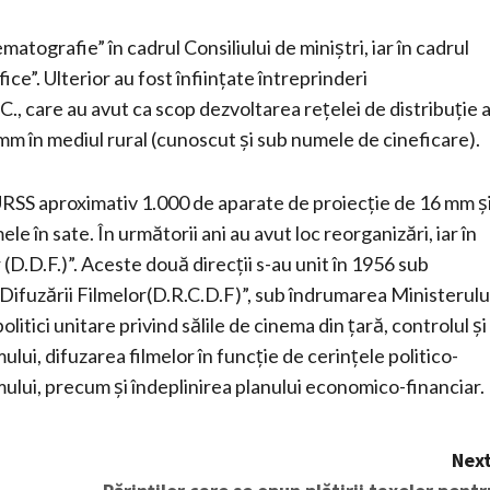
atografie” în cadrul Consiliului de miniștri, iar în cadrul
ce”. Ulterior au fost înființate întreprinderi
., care au avut ca scop dezvoltarea rețelei de distribuție 
6 mm în mediul rural (cunoscut și sub numele de cineficare).
 URSS aproximativ 1.000 de aparate de proiecție de 16 mm ș
 în sate. În următorii ani au avut loc reorganizări, iar în
r (D.D.F.)”. Aceste două direcții s-au unit în 1956 sub
Difuzării Filmelor(D.R.C.D.F)”, sub îndrumarea Ministerulu
litici unitare privind sălile de cinema din țară, controlul și
ului, difuzarea filmelor în funcție de cerințele politico-
smului, precum și îndeplinirea planului economico-financiar.
Next