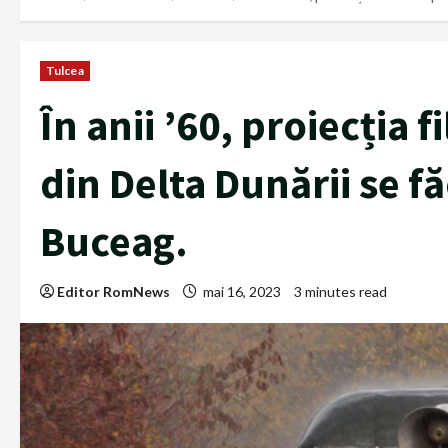
Tulcea
În anii ’60, proiecția f
din Delta Dunării se f
Buceag.
Editor RomNews
mai 16, 2023
3 minutes read