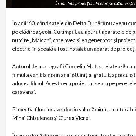
În anii '60, proiecția filmelor pe clădirea ș
În anii '60, proiecția filmelor pe clădirea ș
În anii ’60, când satele din Delta Dunării nu aveau cur
pe clădirea școlii. Cu timpul, au apărut aparatele de p
numite „Maican“, care avea și ea generator și proiect
electric, în școală a fost instalat un aparat de proiecț
Autorul de monografii Corneliu Motoc relatează cum bun
filmul a venit la noi în anii ’60, inițial gratuit, apoi 
aducea filmul. Acesta era proiectat seara pe peretele 
caravana“.
Proiecția filmelor avea loc în sala căminului cultural 
Mihai Chiselenco și Ciurea Viorel.
Înainte de război existau cinematografe, dar acestea 