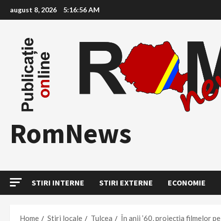
Skip
august 8, 2026
5:16:57 AM
to
content
RomNews
STIRI INTERNE
STIRI EXTERNE
ECONOMIE
Home
Stiri locale
Tulcea
În anii ’60, proiecția filmelor 