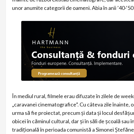
unor anumite categorii de oameni. Abia în anii ’40-’
În mediul rural, filmele erau difuzate în zilele de wee
„caravanei cinematografice”. Cu câteva zile înainte, 
urma să fie proiectat, precum și data și locul desfășurăr
obicei în căminul cultural, dar și în săli de școală sau 
tradițională în perioada comunistă a Simonei Ștefăne