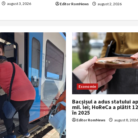
august 3, 2026
Editor RomNews
august 2, 2026
Economie
Bacșișul a adus statului a
mil. lei; HoReCa a plătit 12
în 2025
Editor RomNews
august 8, 202