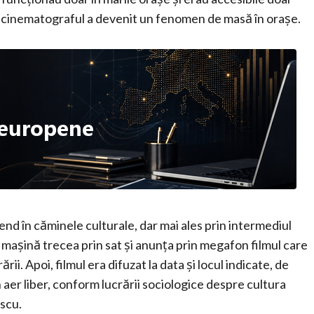
50 cinematograful a devenit un fenomen de masă în orașe.
kend în căminele culturale, dar mai ales prin intermediul
o mașină trecea prin sat și anunța prin megafon filmul care
ii. Apoi, filmul era difuzat la data și locul indicate, de
în aer liber, conform lucrării sociologice despre cultura
scu.