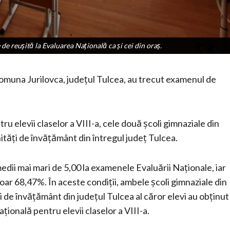
 de reușită la Evaluarea Națională ca și cei din oraș.
 de reușită la Evaluarea Națională ca și cei din oraș.
n comuna Jurilovca, județul Tulcea, au trecut examenul de
u elevii claselor a VIII-a, cele două școli gimnaziale din
tăți de învățământ din întregul județ Tulcea.
medii mai mari de 5,00 la examenele Evaluării Naționale, iar
doar 68,47%. În aceste condiții, ambele școli gimnaziale din
de învățământ din județul Tulcea al căror elevi au obținut
ională pentru elevii claselor a VIII-a.