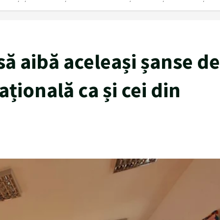
 să aibă aceleași șanse de
țională ca și cei din