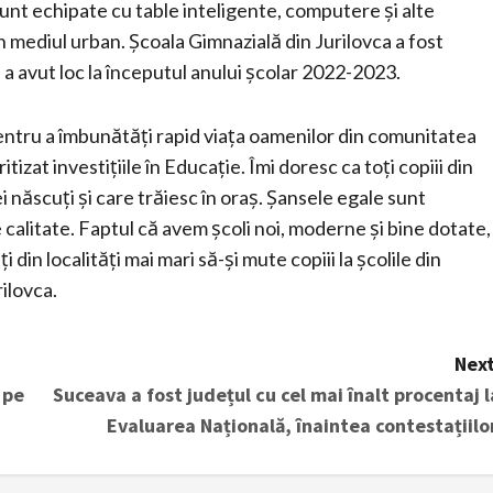
unt echipate cu table inteligente, computere și alte
n mediul urban. Școala Gimnazială din Jurilovca a fost
i a avut loc la începutul anului școlar 2022-2023.
pentru a îmbunătăți rapid viața oamenilor din comunitatea
tizat investițiile în Educație. Îmi doresc ca toți copiii din
ei născuți și care trăiesc în oraș. Șansele egale sunt
e calitate. Faptul că avem școli noi, moderne și bine dotate,
i din localități mai mari să-și mute copiii la școlile din
ilovca.
Next
 pe
Suceava a fost județul cu cel mai înalt procentaj l
Evaluarea Națională, înaintea contestațiilor