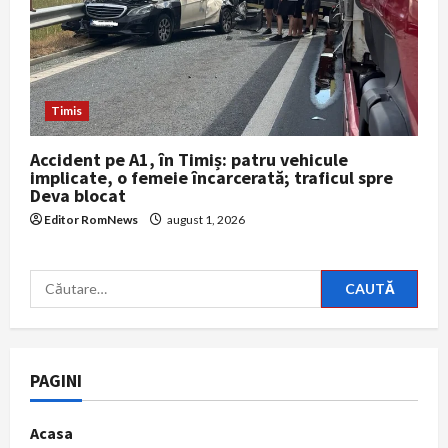
Timis
Accident pe A1, în Timiș: patru vehicule
implicate, o femeie încarcerată; traficul spre
Deva blocat
Editor RomNews
august 1, 2026
Caută
după:
PAGINI
Acasa