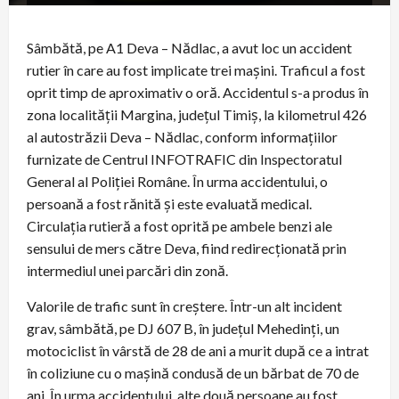
Sâmbătă, pe A1 Deva – Nădlac, a avut loc un accident
rutier în care au fost implicate trei mașini. Traficul a fost
oprit timp de aproximativ o oră. Accidentul s-a produs în
zona localității Margina, județul Timiș, la kilometrul 426
al autostrăzii Deva – Nădlac, conform informațiilor
furnizate de Centrul INFOTRAFIC din Inspectoratul
General al Poliției Române. În urma accidentului, o
persoană a fost rănită și este evaluată medical.
Circulația rutieră a fost oprită pe ambele benzi ale
sensului de mers către Deva, fiind redirecționată prin
intermediul unei parcări din zonă.
Valorile de trafic sunt în creștere. Într-un alt incident
grav, sâmbătă, pe DJ 607 B, în județul Mehedinți, un
motociclist în vârstă de 28 de ani a murit după ce a intrat
în coliziune cu o mașină condusă de un bărbat de 70 de
ani. În urma accidentului, alte două persoane au fost