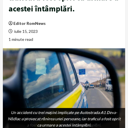
acestei întâmplări.
Editor RomNews
iulie 15, 2023
1 minute read
Un accident cu trei mașini implicate pe Autostrada A1 Deva-
Un accident cu trei mașini implicate pe Autostrada A1
Nădlac a provocat rănirea unei persoane, iar traficul a fost oprit
Deva-Nădlac a provocat rănirea unei persoane, iar traficul
a fost oprit ca urmare a acestei întâmplări.
ca urmare a acestei întâmplări.