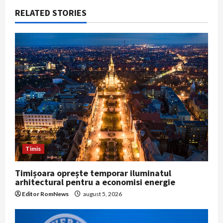
v
RELATED STORIES
i
g
a
t
i
o
n
Timis
Timișoara oprește temporar iluminatul
arhitectural pentru a economisi energie
Editor RomNews
august 5, 2026