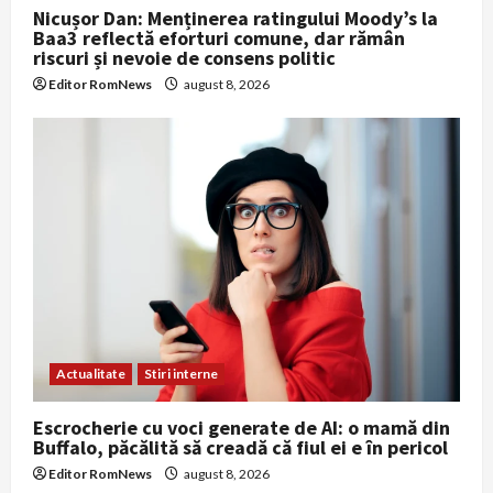
Nicușor Dan: Menținerea ratingului Moody’s la
Baa3 reflectă eforturi comune, dar rămân
riscuri și nevoie de consens politic
Editor RomNews
august 8, 2026
Actualitate
Stiri interne
Escrocherie cu voci generate de AI: o mamă din
Buffalo, păcălită să creadă că fiul ei e în pericol
Editor RomNews
august 8, 2026