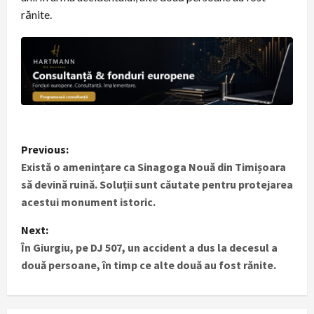
rănite.
P
Previous:
Există o amenințare ca Sinagoga Nouă din Timișoara
o
să devină ruină. Soluții sunt căutate pentru protejarea
s
acestui monument istoric.
t
Next:
În Giurgiu, pe DJ 507, un accident a dus la decesul a
n
două persoane, în timp ce alte două au fost rănite.
a