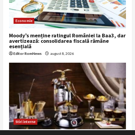
Economie
Moody’s menține ratingul României la Baa3, dar
avertizează: consolidarea fiscală rămâne
esențială
Editor RomNews
august 8, 2026
Stiri interne