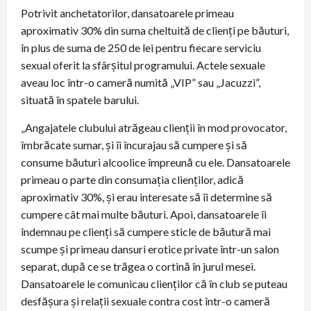
Potrivit anchetatorilor, dansatoarele primeau
aproximativ 30% din suma cheltuită de clienți pe băuturi,
în plus de suma de 250 de lei pentru fiecare serviciu
sexual oferit la sfârșitul programului. Actele sexuale
aveau loc într-o cameră numită „VIP” sau „Jacuzzi”,
situată în spatele barului.
„Angajatele clubului atrăgeau clienții în mod provocator,
îmbrăcate sumar, și îi încurajau să cumpere și să
consume băuturi alcoolice împreună cu ele. Dansatoarele
primeau o parte din consumația clienților, adică
aproximativ 30%, și erau interesate să îi determine să
cumpere cât mai multe băuturi. Apoi, dansatoarele îi
îndemnau pe clienți să cumpere sticle de băutură mai
scumpe și primeau dansuri erotice private într-un salon
separat, după ce se trăgea o cortină în jurul mesei.
Dansatoarele le comunicau clienților că în club se puteau
desfășura și relații sexuale contra cost într-o cameră