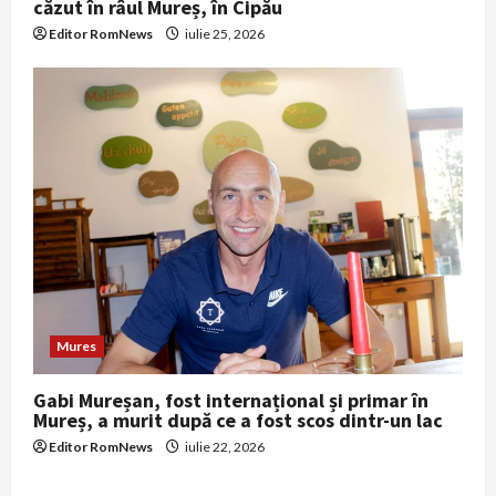
căzut în râul Mureș, în Cipău
Editor RomNews
iulie 25, 2026
Mures
Gabi Mureșan, fost internațional și primar în
Mureș, a murit după ce a fost scos dintr-un lac
Editor RomNews
iulie 22, 2026