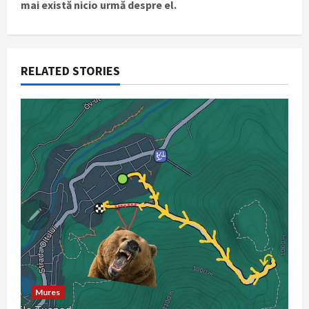
mai există nicio urmă despre el.
a
v
i
RELATED STORIES
g
a
t
i
o
n
Mures