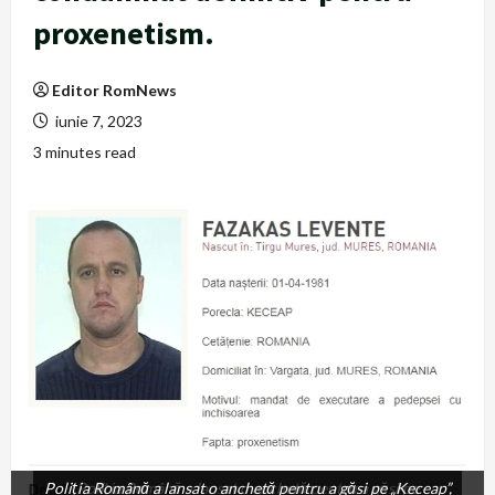
proxenetism.
Editor RomNews
iunie 7, 2023
3 minutes read
Poliția Română a lansat o anchetă pentru a găsi pe „Keceap”,
Poliția Română a lansat o anchetă pentru a găsi pe