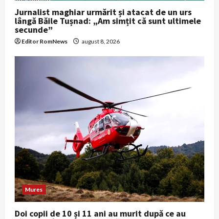
Jurnalist maghiar urmărit și atacat de un urs
lângă Băile Tușnad: „Am simțit că sunt ultimele
secunde”
Editor RomNews
august 8, 2026
Mures
Doi copii de 10 și 11 ani au murit după ce au