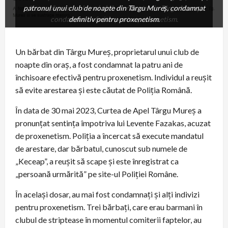
patronul unui club de noapte din Târgu Mureș, condamnat
„Keceap”, patronul unui club de noapte din Târgu Mureș,
condamnat definitiv pentru proxenetism.
definitiv pentru proxenetism.
Un bărbat din Târgu Mureș, proprietarul unui club de
noapte din oraș, a fost condamnat la patru ani de
închisoare efectivă pentru proxenetism. Individul a reușit
să evite arestarea și este căutat de Poliția Română.
În data de 30 mai 2023, Curtea de Apel Târgu Mureș a
pronunțat sentința împotriva lui Levente Fazakas, acuzat
de proxenetism. Poliția a încercat să execute mandatul
de arestare, dar bărbatul, cunoscut sub numele de
„Keceap”, a reușit să scape și este înregistrat ca
„persoană urmărită” pe site-ul Poliției Române.
În același dosar, au mai fost condamnați și alți indivizi
pentru proxenetism. Trei bărbați, care erau barmani în
clubul de striptease în momentul comiterii faptelor, au