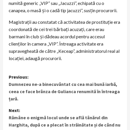
numită generic „VIP” sau „Jacuzzi”, echipată cu o
canapea, o masă și o cadă tip jacuzzi”, susțin procurorii.
Magistrații au constatat că activitatea de prostituție era
coordonată de cei trei bărbați acuzați, care erau
barmani în club și dădeau acordul pentru accesul
clienților în camera „VIP”. Întreaga activitate era
supravegheată de către „Keceap”, administratorul real al
locației, adaugă procurorii.
P
Previous:
Dumnezeu ne-a binecuvântat cu cea mai bună iarbă,
o
ceea ce face brânza de Gulianca renumită în întreaga
s
țară.
t
Next:
Rămâne o enigmă locul unde se află tânărul din
n
Harghita, după ce a plecat în străinătate și de când nu