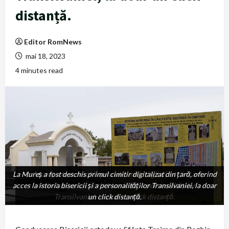
distanță.
Editor RomNews
mai 18, 2023
4 minutes read
La Mureș a fost deschis primul cimitir digitalizat din țară, oferind
La Mureș a fost deschis primul cimitir digitalizat din țară,
acces la istoria bisericii și a personalităților Transilvaniei, la doar
oferind acces la istoria bisericii și a personalităților
Transilvaniei, la doar un click distanță.
un click distanță.