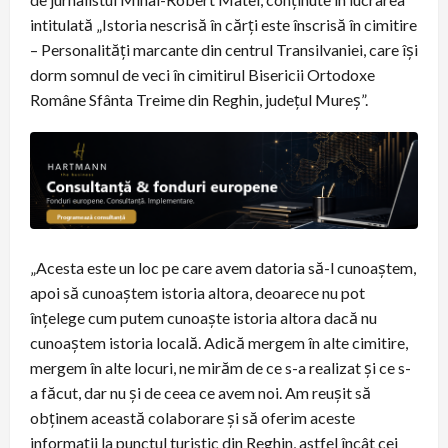
intitulată „Istoria nescrisă în cărți este înscrisă în cimitire
– Personalități marcante din centrul Transilvaniei, care își
dorm somnul de veci în cimitirul Bisericii Ortodoxe
Române Sfânta Treime din Reghin, județul Mureș”.
„Acesta este un loc pe care avem datoria să-l cunoaștem,
apoi să cunoaștem istoria altora, deoarece nu pot
înțelege cum putem cunoaște istoria altora dacă nu
cunoaștem istoria locală. Adică mergem în alte cimitire,
mergem în alte locuri, ne mirăm de ce s-a realizat și ce s-
a făcut, dar nu și de ceea ce avem noi. Am reușit să
obținem această colaborare și să oferim aceste
informații la punctul turistic din Reghin, astfel încât cei