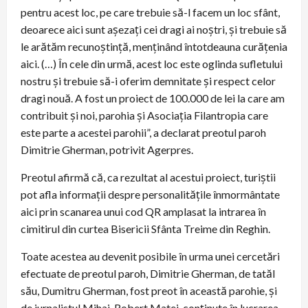
pentru acest loc, pe care trebuie să-l facem un loc sfânt,
deoarece aici sunt așezați cei dragi ai noștri, și trebuie să
le arătăm recunoștință, menținând întotdeauna curățenia
aici. (…) În cele din urmă, acest loc este oglinda sufletului
nostru și trebuie să-i oferim demnitate și respect celor
dragi nouă. A fost un proiect de 100.000 de lei la care am
contribuit și noi, parohia și Asociația Filantropia care
este parte a acestei parohii”, a declarat preotul paroh
Dimitrie Gherman, potrivit Agerpres.
Preotul afirmă că, ca rezultat al acestui proiect, turiștii
pot afla informații despre personalitățile înmormântate
aici prin scanarea unui cod QR amplasat la intrarea în
cimitirul din curtea Bisericii Sfânta Treime din Reghin.
Toate acestea au devenit posibile în urma unei cercetări
efectuate de preotul paroh, Dimitrie Gherman, de tatăl
său, Dumitru Gherman, fost preot în această parohie, și
de jurnalistul Mihai-Robert Matei, conținute în lucrarea