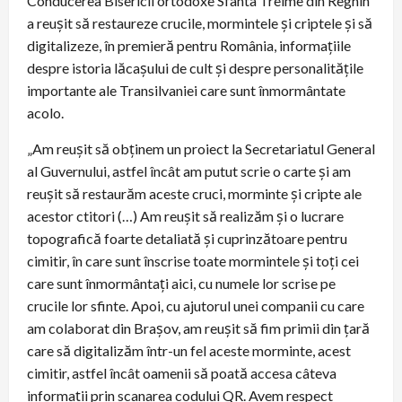
Conducerea Bisericii ortodoxe Sfânta Treime din Reghin
a reușit să restaureze crucile, mormintele și criptele și să
digitalizeze, în premieră pentru România, informațiile
despre istoria lăcașului de cult și despre personalitățile
importante ale Transilvaniei care sunt înmormântate
acolo.
„Am reușit să obținem un proiect la Secretariatul General
al Guvernului, astfel încât am putut scrie o carte și am
reușit să restaurăm aceste cruci, morminte și cripte ale
acestor ctitori (…) Am reușit să realizăm și o lucrare
topografică foarte detaliată și cuprinzătoare pentru
cimitir, în care sunt înscrise toate mormintele și toți cei
care sunt înmormântați aici, cu numele lor scrise pe
crucile lor sfinte. Apoi, cu ajutorul unei companii cu care
am colaborat din Brașov, am reușit să fim primii din țară
care să digitalizăm într-un fel aceste morminte, acest
cimitir, astfel încât oamenii să poată accesa câteva
informații prin scanarea codului QR. Avem respect