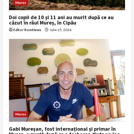
Mures
Doi copii de 10 și 11 ani au murit după ce au
căzut în râul Mureș, în Cipău
Editor RomNews
iulie 25, 2026
Mures
Gabi Mureșan, fost internațional și primar în