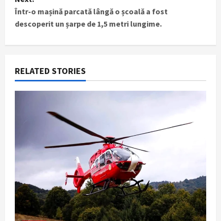
t
Într-o mașină parcată lângă o școală a fost
n
descoperit un șarpe de 1,5 metri lungime.
a
v
RELATED STORIES
i
g
a
t
i
o
n