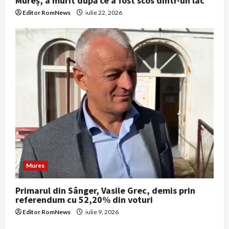
Mureș, a murit după ce a fost scos dintr-un lac
Editor RomNews
iulie 22, 2026
Mures
Primarul din Sânger, Vasile Grec, demis prin
referendum cu 52,20% din voturi
Editor RomNews
iulie 9, 2026