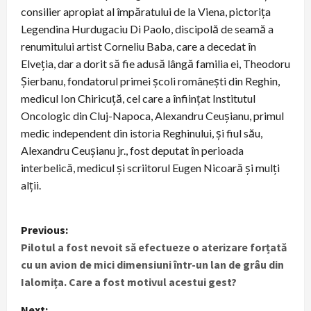
consilier apropiat al împăratului de la Viena, pictorița
Legendina Hurdugaciu Di Paolo, discipolă de seamă a
renumitului artist Corneliu Baba, care a decedat în
Elveția, dar a dorit să fie adusă lângă familia ei, Theodoru
Șierbanu, fondatorul primei școli românești din Reghin,
medicul Ion Chiricuță, cel care a înființat Institutul
Oncologic din Cluj-Napoca, Alexandru Ceușianu, primul
medic independent din istoria Reghinului, și fiul său,
Alexandru Ceușianu jr., fost deputat în perioada
interbelică, medicul și scriitorul Eugen Nicoară și mulți
alții.
P
Previous:
Pilotul a fost nevoit să efectueze o aterizare forțată
o
cu un avion de mici dimensiuni într-un lan de grâu din
s
Ialomița. Care a fost motivul acestui gest?
Next: