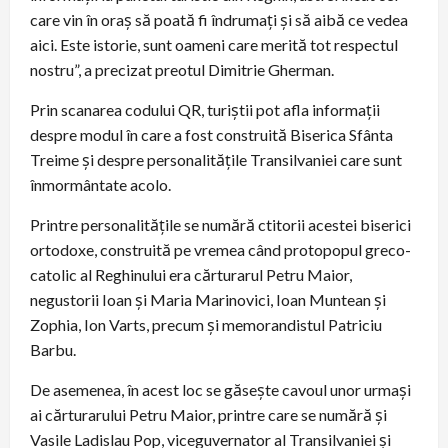
care vin în oraș să poată fi îndrumați și să aibă ce vedea
aici. Este istorie, sunt oameni care merită tot respectul
nostru”, a precizat preotul Dimitrie Gherman.
Prin scanarea codului QR, turiștii pot afla informații
despre modul în care a fost construită Biserica Sfânta
Treime și despre personalitățile Transilvaniei care sunt
înmormântate acolo.
Printre personalitățile se numără ctitorii acestei biserici
ortodoxe, construită pe vremea când protopopul greco-
catolic al Reghinului era cărturarul Petru Maior,
negustorii Ioan și Maria Marinovici, Ioan Muntean și
Zophia, Ion Varts, precum și memorandistul Patriciu
Barbu.
De asemenea, în acest loc se găsește cavoul unor urmași
ai cărturarului Petru Maior, printre care se numără și
Vasile Ladislau Pop, viceguvernator al Transilvaniei și