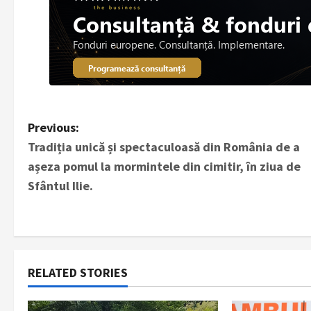
P
Previous:
Tradiția unică și spectaculoasă din România de a
o
așeza pomul la mormintele din cimitir, în ziua de
s
Sfântul Ilie.
t
n
a
RELATED STORIES
v