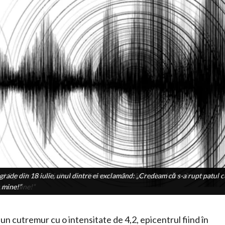
rade din 18 iulie, unul dintre ei exclamând: „Credeam că s-a rupt patul c
4,2 grade din 18 iulie, unul dintre ei exclamând: „Credeam că s-a rupt
ul cu mine!“
mine!“
s un cutremur cu o intensitate de 4,2, epicentrul fiind în