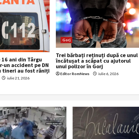
Gorj
Trei bărbați reținuți după ce unul
 16 ani din Târgu
încătușat a scăpat cu ajutorul
tr-un accident pe DN
unui polizor în Gorj
 tineri au fost răniți
Editor RomNews
iulie 6, 2026
iulie 21, 2026