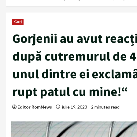
Gorj
Gorjenii au avut reac
după cutremurul de 4,2
unul dintre ei exclam
rupt patul cu mine!“
Editor RomNews
iulie 19, 2023
2 minutes read