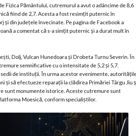
l de Fizica Pământului, cutremurul a avut o adâncime de 8,6
ică fiind de 2,7. Acesta a fost resimțit puternic în
Gorj și din județele învecinate. Pe pagina de Facebook a
oană a comentat că s-a simțit puternic și a durat mult în
ăilești, Dolj, Vulcan Hunedoara și Drobeta Turnu Severin. În
tremure semnificative cu o intensitate de 5,2 și 5,7.
i sedii de instituții. În urma acestor evenimente, autoritățil
i și să efectueze reparații la clădirea Primăriei Târgu Jiu ș
care sunt monumente istorice. Aceste cutremure sunt
Platforma Moesică, conform specialiștilor.