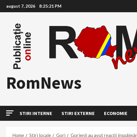
Skip
august 7, 2026
8:25:22 PM
to
content
RomNews
STIRI INTERNE
STIRI EXTERNE
ECONOMIE
Home
Stiri locale
Gorj
Gorjenii au avut reacții înspăimâ