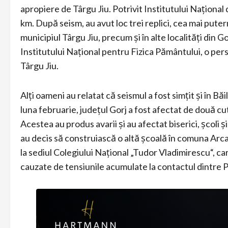
apropiere de Târgu Jiu. Potrivit Institutului Naționa
km. După seism, au avut loc trei replici, cea mai putern
municipiul Târgu Jiu, precum și în alte localități din 
Institutului Național pentru Fizica Pământului, o pers
Târgu Jiu.
Alți oameni au relatat că seismul a fost simțit și în B
luna februarie, județul Gorj a fost afectat de două cu
Acestea au produs avarii și au afectat biserici, școli ș
au decis să construiască o altă școală în comuna Arcan
la sediul Colegiului Național „Tudor Vladimirescu“, 
cauzate de tensiunile acumulate la contactul dintre 