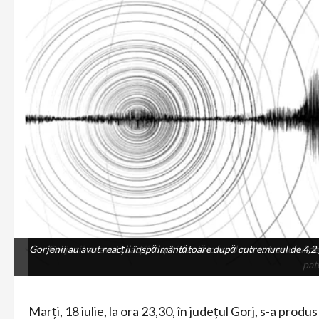
Gorjenii au avut reacții înspăimântătoare după cutremurul de 4,2 g
Gorjenii au avut reacții înspăimântătoare după cutremurul de 
pat
Marți, 18 iulie, la ora 23,30, în județul Gorj, s-a produ