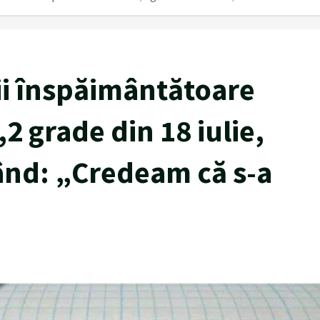
ții înspăimântătoare
 grade din 18 iulie,
ând: „Credeam că s-a