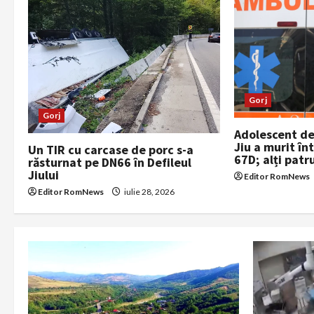
i
g
a
Gorj
t
Gorj
Adolescent de
i
Jiu a murit în
Un TIR cu carcase de porc s-a
67D; alți patru
răsturnat pe DN66 în Defileul
o
Jiului
Editor RomNews
Editor RomNews
iulie 28, 2026
n