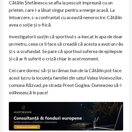
Cătălin Ștefănescu se afla la pescuit împreună cu un
prieten, care l-a lăsat singur pentru a merge acasă. La
întoarcere, s-a confruntat cu această nenorocire. Cătălin
avea o soție și o fiică.
Investigatorii susțin că sportivul s-a înecat în apa de doar
un metru, ceea ce îi face să creadă că acesta a avut un rău
și s-a scufundat. Se pare că sportivul suferea de epilepsie
și că ar fi suferit o criză chiar în acel moment.
Cei care doresc să-și ia rămas bun de la Cătălin pot face
acest lucru la locuința familiei din satul Valea Voievozilor,
comuna Răzvad, pe strada Preot Goglea. Dumnezeu să-l
odihnească în pace!