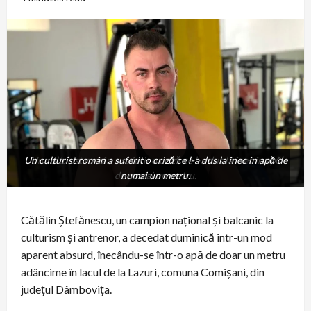
Un culturist român a suferit o criză ce l-a dus la înec în apă de
Un culturist român a suferit o criză ce l-a dus la înec în apă
de numai un metru.
numai un metru.
Cătălin Ștefănescu, un campion național și balcanic la
culturism și antrenor, a decedat duminică într-un mod
aparent absurd, înecându-se într-o apă de doar un metru
adâncime în lacul de la Lazuri, comuna Comișani, din
județul Dâmbovița.