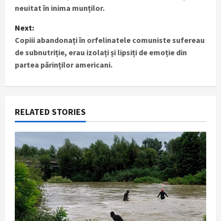
s
neuitat în inima munților.
t
Next:
Copiii abandonați în orfelinatele comuniste sufereau
n
de subnutriție, erau izolați și lipsiți de emoție din
partea părinților americani.
a
v
i
RELATED STORIES
g
a
t
i
o