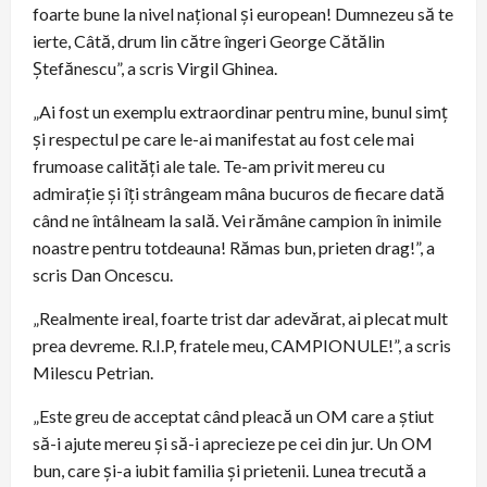
foarte bune la nivel național și european! Dumnezeu să te
ierte, Câtă, drum lin către îngeri George Cătălin
Ștefănescu”, a scris Virgil Ghinea.
„Ai fost un exemplu extraordinar pentru mine, bunul simț
și respectul pe care le-ai manifestat au fost cele mai
frumoase calități ale tale. Te-am privit mereu cu
admirație și îți strângeam mâna bucuros de fiecare dată
când ne întâlneam la sală. Vei rămâne campion în inimile
noastre pentru totdeauna! Rămas bun, prieten drag!”, a
scris Dan Oncescu.
„Realmente ireal, foarte trist dar adevărat, ai plecat mult
prea devreme. R.I.P, fratele meu, CAMPIONULE!”, a scris
Milescu Petrian.
„Este greu de acceptat când pleacă un OM care a știut
să-i ajute mereu și să-i aprecieze pe cei din jur. Un OM
bun, care și-a iubit familia și prietenii. Lunea trecută a