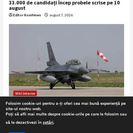
33.000 de candidați încep probele scrise pe 10
august
Editor RomNews
august 7, 2026
Stiri interne
Folosim cookie-uri pentru a-ți oferi cea mai bună experiență pe
F-16 în misiune de Poliție Aeriană: exercițiu
site-ul nostru web.
demonstrativ la Baza 86 Borcea
Poți să afli mai multe despre cookie-urile pe care le folosim sau
Editor RomNews
august 7, 2026
să le dezactivezi în
setări
.