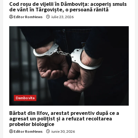
Cod roșu de vijelii în Dâmbovița: acoperiș smuls
de vânt în Târgoviște, o persoană rănită
Editor RomNews
iulie 23, 2026
Dambovita
Bărbat din Ilfov, arestat preventiv după ce a
agresat un polițist și a refuzat recoltarea
probelor biologice
Editor RomNews
iunie 30, 2026