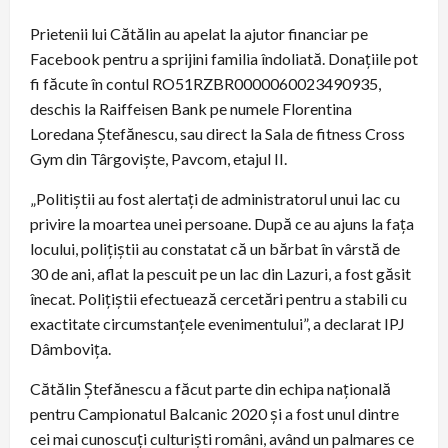
Prietenii lui Cătălin au apelat la ajutor financiar pe
Facebook pentru a sprijini familia îndoliată. Donațiile pot
fi făcute în contul RO51RZBR0000060023490935,
deschis la Raiffeisen Bank pe numele Florentina
Loredana Ștefănescu, sau direct la Sala de fitness Cross
Gym din Târgoviște, Pavcom, etajul II.
„Politiștii au fost alertați de administratorul unui lac cu
privire la moartea unei persoane. După ce au ajuns la fața
locului, polițiștii au constatat că un bărbat în vârstă de
30 de ani, aflat la pescuit pe un lac din Lazuri, a fost găsit
înecat. Polițiștii efectuează cercetări pentru a stabili cu
exactitate circumstanțele evenimentului”, a declarat IPJ
Dâmbovița.
Cătălin Ștefănescu a făcut parte din echipa națională
pentru Campionatul Balcanic 2020 și a fost unul dintre
cei mai cunoscuți culturiști români, având un palmares ce