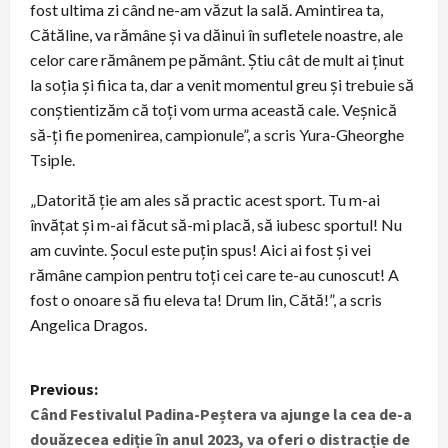
fost ultima zi când ne-am văzut la sală. Amintirea ta,
Cătăline, va rămâne și va dăinui în sufletele noastre, ale
celor care rămânem pe pământ. Știu cât de mult ai ținut
la soția și fiica ta, dar a venit momentul greu și trebuie să
conștientizăm că toți vom urma această cale. Veșnică
să-ți fie pomenirea, campionule”, a scris Yura-Gheorghe
Tsiple.
„Datorită ție am ales să practic acest sport. Tu m-ai
învățat și m-ai făcut să-mi placă, să iubesc sportul! Nu
am cuvinte. Șocul este puțin spus! Aici ai fost și vei
rămâne campion pentru toți cei care te-au cunoscut! A
fost o onoare să fiu eleva ta! Drum lin, Cătă!”, a scris
Angelica Dragos.
P
Previous:
Când Festivalul Padina-Peștera va ajunge la cea de-a
o
douăzecea ediție în anul 2023, va oferi o distracție de