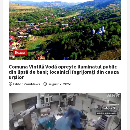
Buzau
Comuna Vintilă Vodă oprește iluminatul public
din lipsă de bani; localnicii îngrijorați din cauza
urșilor
Editor RomNews
august 7, 2026