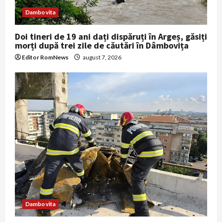
n
Dambovita
Doi tineri de 19 ani dați dispăruți în Argeș, găsiți
morți după trei zile de căutări în Dâmbovița
Editor RomNews
august 7, 2026
Dambovita