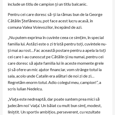
include un titlu de campion și un titlu balcanic.
Pentru cei care doresc să-și ia rămas bun de la George
Cătălin Ștefănescu, pot face acest lucru acasă, în
comuna Valea Voievozilor, începând de azi.
„Nu putem exprima în cuvinte ceea ce simțim, în special
familia lui. Astăzi este o zi tristă pentru toți, cuvintele nu-
și mai au rost…Fac această postare pentru a apela la toți
cei care l-au cunoscut pe Cătălin și nu numai, pentru cei
care doresc să ajute familia lui în aceste momente grele
și să ofere un mic ajutor financiar, vom strânge totul la
sala, acolo unde Catalin era alături de noi zi de zi…
Regretăm enorm totul. Adio colegul meu, campion!”, a
scris Iulian Nedelcu.
„Viața este nedreaptă, dar poate suntem prea mici să
judecăm noi ‘viața’. Un băiat cu mult bun simț, modest,
liniștit. Un sportiv ambițios, perseverent, cu rezultate