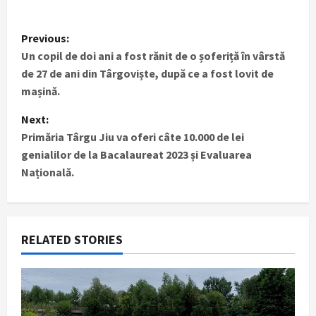
P
Previous:
Un copil de doi ani a fost rănit de o șoferiță în vârstă
o
de 27 de ani din Târgoviște, după ce a fost lovit de
s
mașină.
t
Next:
Primăria Târgu Jiu va oferi câte 10.000 de lei
n
genialilor de la Bacalaureat 2023 și Evaluarea
Națională.
a
v
i
RELATED STORIES
g
a