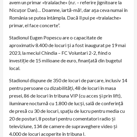
avem un primar «tralalache» (n.r. – referire jignitoare la
Nicușor Dan)… Doamne, iartă-mă!, dar așa ceva numai în
România se putea întâmpla. Dacă îl pui pe «tralalache»
primar, el face concerte”.
Stadionul Eugen Popescu are o capacitate de
aproximativ 8.400 de locuri și a fost inaugurat pe 19 mai
2023, la meciul Chindia – FC Voluntari 2-2, fiind o
investiție de 15 milioane de euro, finanțată din bugetul
local.
Stadionul dispune de 350 de locuri de parcare, inclusiv 14
pentru persoane cu dizabilități, 48 de locuri în masa
presei, 86 de locuri în tribuna VIP (cu acces și prin lift),
iluminare nocturnă cu 1.800 de lucși, sală de conferință
de presă cu 30 de locuri, spațiu de lucru pentru media cu
20 de posturi, 8 posturi pentru comentatori radio și
televiziune, 134 de camere de supraveghere video și
4.000 de locuri acoperite în tribuna I.