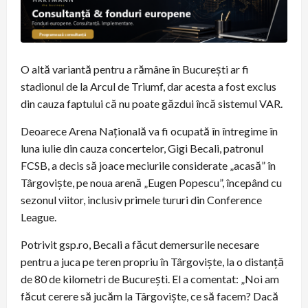
O altă variantă pentru a rămâne în București ar fi
stadionul de la Arcul de Triumf, dar acesta a fost exclus
din cauza faptului că nu poate găzdui încă sistemul VAR.
Deoarece Arena Națională va fi ocupată în întregime în
luna iulie din cauza concertelor, Gigi Becali, patronul
FCSB, a decis să joace meciurile considerate „acasă” în
Târgoviște, pe noua arenă „Eugen Popescu”, începând cu
sezonul viitor, inclusiv primele tururi din Conference
League.
Potrivit gsp.ro, Becali a făcut demersurile necesare
pentru a juca pe teren propriu în Târgoviște, la o distanță
de 80 de kilometri de București. El a comentat: „Noi am
făcut cerere să jucăm la Târgoviște, ce să facem? Dacă