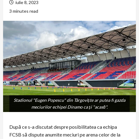
iulie 8, 2023
3 minutes read
Stadionul "Eugen Popescu" din Târgoviște ar putea fi gazda
Stadionul "Eugen Popescu" din Târgoviște ar putea fi gazda
meciurilor echipei Dinamo ca și "acasă".
meciurilor echipei Dinamo ca și "acasă".
După ce s-a discutat despre posibilitatea ca echipa
FCSB să dispute anumite meciuri pe arena celor de la