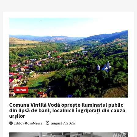
Buzau
Comuna Vintilă Vodă oprește iluminatul public
din lipsă de bani; localnicii îngrijorați din cauza
urșilor
Editor RomNews
august 7, 2026