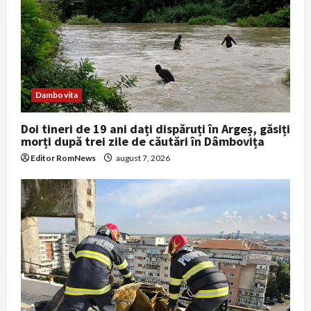
t
i
o
n
Dambovita
Doi tineri de 19 ani dați dispăruți în Argeș, găsiți
morți după trei zile de căutări în Dâmbovița
Editor RomNews
august 7, 2026