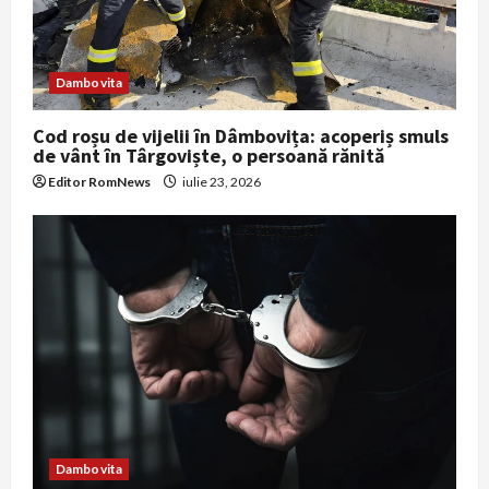
Dambovita
Cod roșu de vijelii în Dâmbovița: acoperiș smuls
de vânt în Târgoviște, o persoană rănită
Editor RomNews
iulie 23, 2026
Dambovita