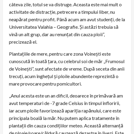
câteva zile, totul se va distruge. Aceasta este mai mult o
activitate de distracție, petrecere a timpului liber, nu
neapărat pentru profit. Până acum am avut studenți, de la
Universitatea Valahia – Geografie. Și astăzi trebuia să
vină un alt grup, dar au renunțat din cauza ploii”,
precizează el.
Plantațiile de mere, pentru care zona Voinești este
cunoscută în toată țara, cu celebrul soi de măr „Frumosul
de Voinești”, sunt afectate de vreme. După seceta din anii
trecuți, acum înghețul și ploile abundente reprezintă o
mare provocare pentru pomicultori.
„Anul acesta este un an dificil, deoarece în primăvară am
avut temperaturi de -7 grade Celsius în timpul înfloririi,
iar acum ploile favorizează apariția rapănului, care este
principala boală la măr. Nu putem aplica tratamente în
plantații din cauza condițiilor meteo. Această alternanță
de ploaie/soare/căldură cauzează dezastre în livezi. Este