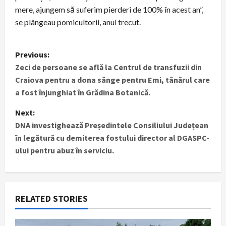
mere, ajungem să suferim pierderi de 100% în acest an”,
se plângeau pomicultorii, anul trecut.
P
Previous:
Zeci de persoane se află la Centrul de transfuzii din
o
Craiova pentru a dona sânge pentru Emi, tânărul care
s
a fost înjunghiat în Grădina Botanică.
t
Next:
DNA investighează Președintele Consiliului Județean
n
în legătură cu demiterea fostului director al DGASPC-
ului pentru abuz în serviciu.
a
v
i
RELATED STORIES
g