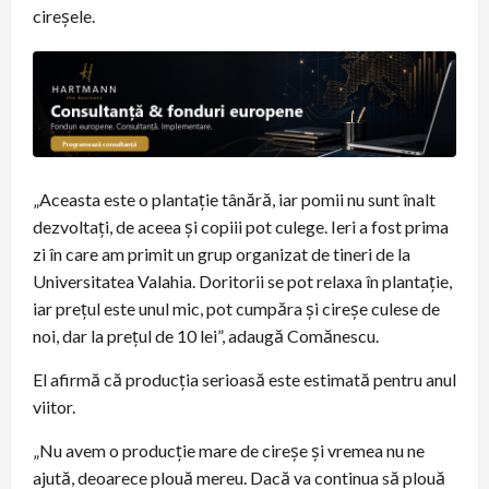
cireșele.
„Aceasta este o plantație tânără, iar pomii nu sunt înalt
dezvoltați, de aceea și copiii pot culege. Ieri a fost prima
zi în care am primit un grup organizat de tineri de la
Universitatea Valahia. Doritorii se pot relaxa în plantație,
iar prețul este unul mic, pot cumpăra și cireșe culese de
noi, dar la prețul de 10 lei”, adaugă Comănescu.
El afirmă că producția serioasă este estimată pentru anul
viitor.
„Nu avem o producție mare de cireșe și vremea nu ne
ajută, deoarece plouă mereu. Dacă va continua să plouă