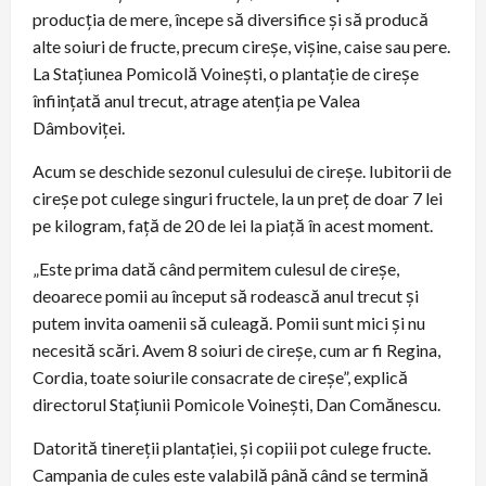
producția de mere, începe să diversifice și să producă
alte soiuri de fructe, precum cireșe, vișine, caise sau pere.
La Stațiunea Pomicolă Voinești, o plantație de cireșe
înființată anul trecut, atrage atenția pe Valea
Dâmboviței.
Acum se deschide sezonul culesului de cireșe. Iubitorii de
cireșe pot culege singuri fructele, la un preț de doar 7 lei
pe kilogram, față de 20 de lei la piață în acest moment.
„Este prima dată când permitem culesul de cireșe,
deoarece pomii au început să rodească anul trecut și
putem invita oamenii să culeagă. Pomii sunt mici și nu
necesită scări. Avem 8 soiuri de cireșe, cum ar fi Regina,
Cordia, toate soiurile consacrate de cireșe”, explică
directorul Stațiunii Pomicole Voinești, Dan Comănescu.
Datorită tinereții plantației, și copiii pot culege fructe.
Campania de cules este valabilă până când se termină