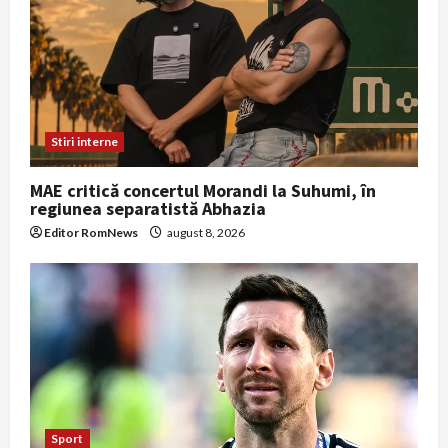
Stiri interne
MAE critică concertul Morandi la Suhumi, în
regiunea separatistă Abhazia
Editor RomNews
august 8, 2026
Sport