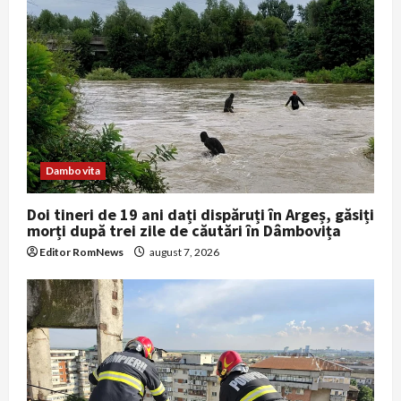
a
t
i
o
n
Dambovita
Doi tineri de 19 ani dați dispăruți în Argeș, găsiți
morți după trei zile de căutări în Dâmbovița
Editor RomNews
august 7, 2026