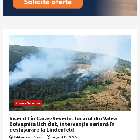
Caras Severin
Incendii în Caraș‑Severin: focarul din Valea
Bolvașnița lichidat, intervenție aeriană în
desfășurare la Lindenfeld
Editor RomNews
august 8, 2026