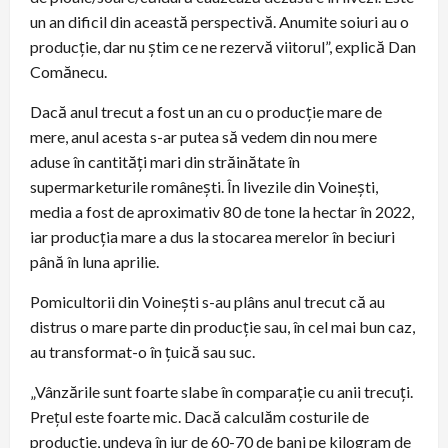
un an dificil din această perspectivă. Anumite soiuri au o
producție, dar nu știm ce ne rezervă viitorul”, explică Dan
Comănecu.
Dacă anul trecut a fost un an cu o producție mare de
mere, anul acesta s-ar putea să vedem din nou mere
aduse în cantități mari din străinătate în
supermarketurile românești. În livezile din Voinești,
media a fost de aproximativ 80 de tone la hectar în 2022,
iar producția mare a dus la stocarea merelor în beciuri
până în luna aprilie.
Pomicultorii din Voinești s-au plâns anul trecut că au
distrus o mare parte din producție sau, în cel mai bun caz,
au transformat-o în țuică sau suc.
„Vânzările sunt foarte slabe în comparație cu anii trecuți.
Prețul este foarte mic. Dacă calculăm costurile de
producție, undeva în jur de 60-70 de bani pe kilogram de