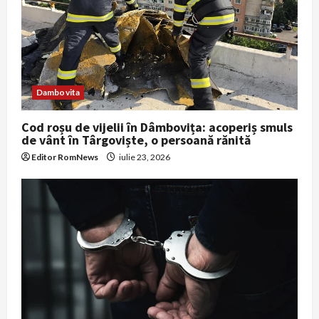
Dambovita
Cod roșu de vijelii în Dâmbovița: acoperiș smuls
de vânt în Târgoviște, o persoană rănită
Editor RomNews
iulie 23, 2026