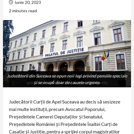
iunie 20, 2023
2 minutes read
Judecătorii din Suceava se opun noii legi privind pensiile speciale
Judecătorii din Suceava se opun noii legi privind pensiile
speciale și se ocupă doar de cauzele urgente.
și se ocupă doar de cauzele urgente.
Judecătorii Curții de Apel Suceava au decis să sesizeze
mai multe instituții, precum Avocatul Poporului,
Președintele Camerei Deputaților și Senatului,
Președintele României și Președintele Înaltei Curți de
Casație și Justiție, pentru a sprijini corpul magistraților