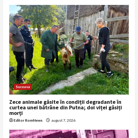
i
g
a
t
i
o
n
Suceava
Zece animale găsite în condiții degradante în
curtea unei bătrâne din Putna; doi viței găsiți
morți
Editor RomNews
august 7, 2026