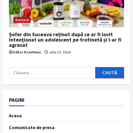
Suceava
Șofer din Suceava reținut după ce ar fi lovit
intenționat un adolescent pe trotinetă și l-ar fi
agresat
Editor RomNews
iulie 23, 2026
Caută
după:
PAGINI
Acasa
Comunicate de presa