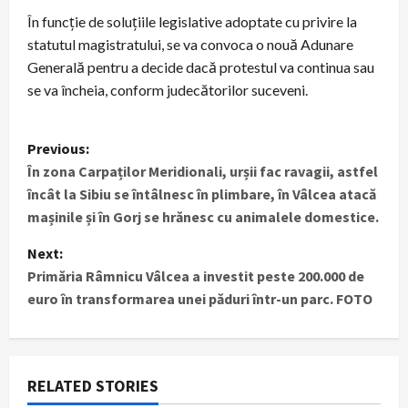
În funcție de soluțiile legislative adoptate cu privire la
statutul magistratului, se va convoca o nouă Adunare
Generală pentru a decide dacă protestul va continua sau
se va încheia, conform judecătorilor suceveni.
P
Previous:
În zona Carpaților Meridionali, urșii fac ravagii, astfel
o
încât la Sibiu se întâlnesc în plimbare, în Vâlcea atacă
s
mașinile și în Gorj se hrănesc cu animalele domestice.
t
Next:
Primăria Râmnicu Vâlcea a investit peste 200.000 de
n
euro în transformarea unei păduri într-un parc. FOTO
a
v
RELATED STORIES