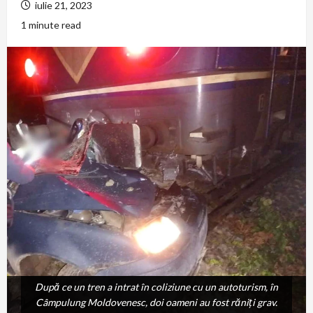
iulie 21, 2023
1 minute read
După ce un tren a intrat în coliziune cu un autoturism, în
După ce un tren a intrat în coliziune cu un autoturism, în
Câmpulung Moldovenesc, doi oameni au fost răniţi grav.
Câmpulung Moldovenesc, doi oameni au fost răniţi grav.