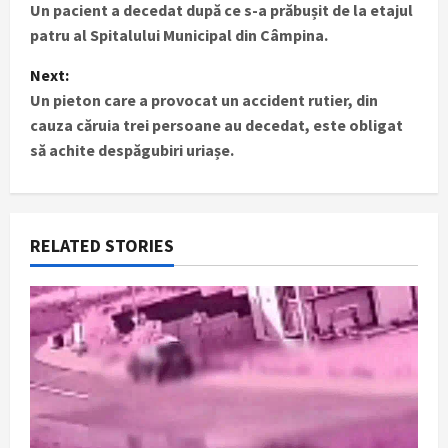
Un pacient a decedat după ce s-a prăbușit de la etajul
o
patru al Spitalului Municipal din Câmpina.
s
Next:
t
Un pieton care a provocat un accident rutier, din
cauza căruia trei persoane au decedat, este obligat
n
să achite despăgubiri uriașe.
a
v
RELATED STORIES
i
g
a
t
i