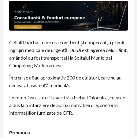
Ceilalți bărbat, care era conștient și cooperant, a primit
îngrijiri medicale de urgență. După extragerea celui rănit,
amândoi au fost transportați la Spitalul Municipal
Câmpulung Moldovenesc.
În tren se aflau aproximativ 200 de călători, care nu au
necesitat asistență medicală.
Locomotiva a suferit avarii și a trebuit înlocuită, ceea ce
a dus la o întârziere de aproximativ trei ore, conform
informațiilor furnizate de CFR.
P
Previous: