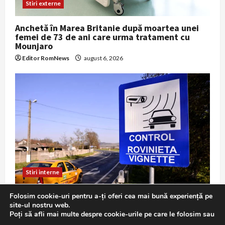
Stiri externe
Anchetă în Marea Britanie după moartea unei
femei de 73 de ani care urma tratament cu
Mounjaro
Editor RomNews
august 6, 2026
Stiri interne
Atenție, șoferi: roviniete vândute cu adaosuri
Folosim cookie-uri pentru a-ți oferi cea mai bună experiență pe
mari pe un portal din Ungaria, avertizează
site-ul nostru web.
CNAIR
Poți să afli mai multe despre cookie-urile pe care le folosim sau