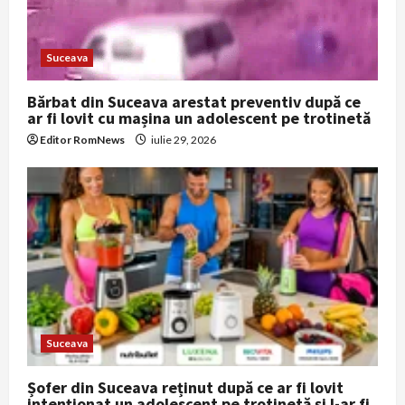
o
Suceava
n
Bărbat din Suceava arestat preventiv după ce
ar fi lovit cu mașina un adolescent pe trotinetă
Editor RomNews
iulie 29, 2026
Suceava
Șofer din Suceava reținut după ce ar fi lovit
intenționat un adolescent pe trotinetă și l-ar fi