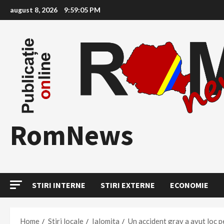
Skip
august 8, 2026
9:59:06 PM
to
content
RomNews
STIRI INTERNE
STIRI EXTERNE
ECONOMIE
Home
Stiri locale
Ialomita
Un accident grav a avut loc p