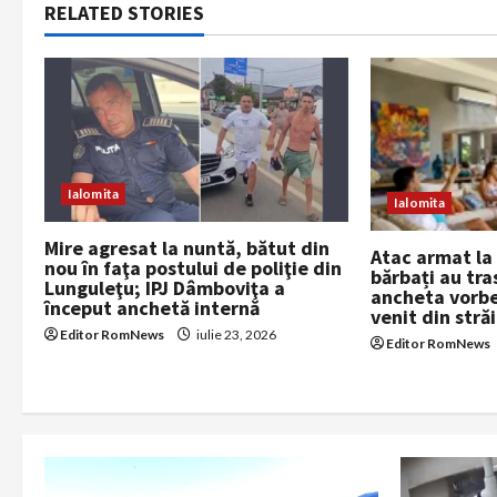
n
RELATED STORIES
a
v
i
g
Ialomita
Ialomita
a
Mire agresat la nuntă, bătut din
Atac armat la
nou în faţa postului de poliţie din
bărbați au tras
t
Lunguleţu; IPJ Dâmboviţa a
ancheta vorbe
început anchetă internă
venit din stră
i
Editor RomNews
iulie 23, 2026
Editor RomNews
o
n