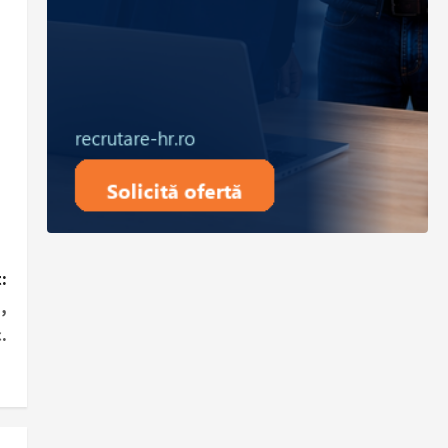
:
,
.