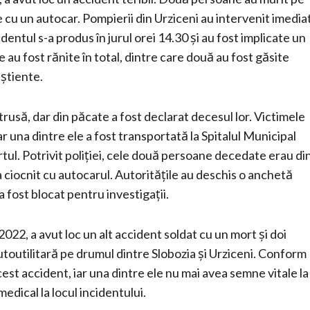
ne cu un autocar. Pompierii din Urziceni au intervenit imedia
tul s-a produs în jurul orei 14.30 și au fost implicate un
au fost rănite în total, dintre care două au fost găsite
nștiente.
rusă, dar din păcate a fost declarat decesul lor. Victimele
iar una dintre ele a fost transportată la Spitalul Municipal
rtul. Potrivit poliției, cele două persoane decedate erau di
 ciocnit cu autocarul. Autoritățile au deschis o anchetă
a fost blocat pentru investigații.
022, a avut loc un alt accident soldat cu un mort și doi
 autoutilitară pe drumul dintre Slobozia și Urziceni. Conform
cest accident, iar una dintre ele nu mai avea semne vitale la
edical la locul incidentului.