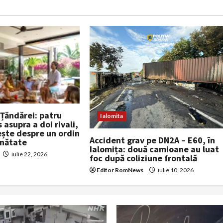
 Țăndărei: patru
Ialomita
 asupra a doi rivali,
ște despre un ordin
Accident grav pe DN2A – E60, în
inătate
Ialomița: două camioane au luat
iulie 22, 2026
foc după coliziune frontală
Editor RomNews
iulie 10, 2026