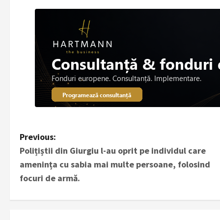
P
Previous:
Polițiștii din Giurgiu l-au oprit pe individul care
o
amenința cu sabia mai multe persoane, folosind
s
focuri de armă.
t