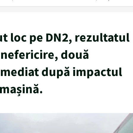
t loc pe DN2, rezultatul
 nefericire, două
imediat după impactul
 mașină.