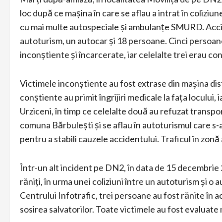
loc după ce mașina în care se aflau a intrat în coliziu
cu mai multe autospeciale și ambulanțe SMURD. Acciden
autoturism, un autocar și 18 persoane. Cinci persoane 
inconștiente și încarcerate, iar celelalte trei erau co
Victimele inconștiente au fost extrase din mașina dist
conștiente au primit îngrijiri medicale la fața locului, 
Urziceni, în timp ce celelalte două au refuzat transpo
comuna Bărbulești și se aflau în autoturismul care s-a
pentru a stabili cauzele accidentului. Traficul în zonă 
Într-un alt incident pe DN2, în data de 15 decembrie 2
răniți, în urma unei coliziuni între un autoturism și o
Centrului Infotrafic, trei persoane au fost rănite în a
sosirea salvatorilor. Toate victimele au fost evaluate m