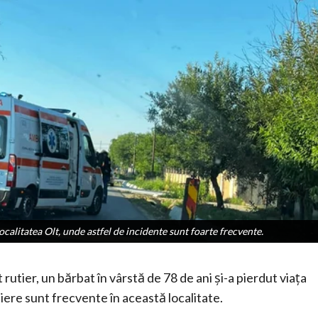
calitatea Olt, unde astfel de incidente sunt foarte frecvente.
calitatea Olt, unde astfel de incidente sunt foarte frecvente.
 rutier, un bărbat în vârstă de 78 de ani și-a pierdut viața
ere sunt frecvente în această localitate.