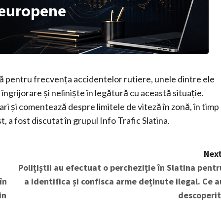
tă pentru frecvența accidentelor rutiere, unele dintre ele
 îngrijorare și neliniște în legătură cu această situație.
ri și comentează despre limitele de viteză în zonă, în timp
t, a fost discutat în grupul Info Trafic Slatina.
Next
Polițiștii au efectuat o percheziție în Slatina pentr
în
a identifica și confisca arme deținute ilegal. Ce a
in
descoperit