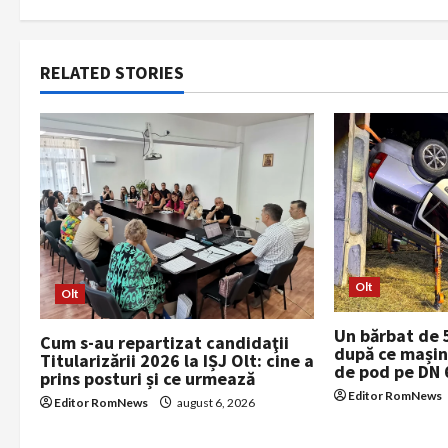
n
a
RELATED STORIES
v
i
g
a
t
Olt
Olt
i
Un bărbat de 
Cum s-au repartizat candidaţii
după ce mașina
Titularizării 2026 la IȘJ Olt: cine a
o
de pod pe DN 6
prins posturi și ce urmează
Editor RomNews
Editor RomNews
august 6, 2026
n