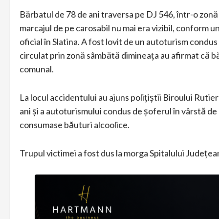
Bărbatul de 78 de ani traversa pe DJ 546, într-o zon
marcajul de pe carosabil nu mai era vizibil, conform un
oficial în Slatina. A fost lovit de un autoturism condus
circulat prin zonă sâmbătă dimineața au afirmat că băr
comunal.
La locul accidentului au ajuns polițiștii Biroului Ruti
ani și a autoturismului condus de șoferul în vârstă de
consumase băuturi alcoolice.
Trupul victimei a fost dus la morga Spitalului Județe