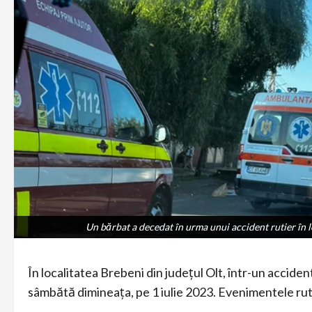
Un bărbat a decedat în urma unui accident rutier în lo
Un bărbat a decedat în urma unui accident rutier în lo
În localitatea Brebeni din județul Olt, într-un accident
sâmbătă dimineața, pe 1 iulie 2023. Evenimentele ruti