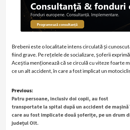
Brebeni este o localitate intens circulată și cunoscu
fiind grave. Pe rețelele de socializare, șoferii exprimă
Aceștia menționează că se circulă cu viteze foarte ma
ce un alt accident, în care a fost implicat un motociclis
P
Previous:
Patru persoane, inclusiv doi copii, au fost
o
transportate la spital după un accident de mașină 
s
care au fost implicate două șoferițe, pe un drum d
județul Olt.
t