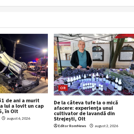
Olt
51 de ani a murit
De la câteva tufe la o mică
 lui a lovit un cap
afacere: experienţa unui
, în Olt
cultivator de lavandă din
Strejești, Olt
august 6, 2026
Editor RomNews
august 2, 2026