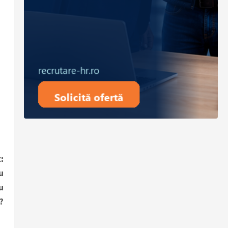
:
u
u
?