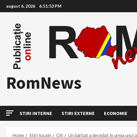
Skip
august 6, 2026
6:51:55 PM
to
content
RomNews
STIRI INTERNE
STIRI EXTERNE
ECONOMIE
Home
Stiri locale
Olt
Un bărbat a decedat în urma unui ac