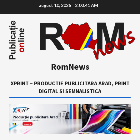
Skip
august 10, 2026
2:00:42 AM
to
content
RomNews
XPRINT – PRODUCTIE PUBLICITARA ARAD, PRINT
DIGITAL SI SEMNALISTICA