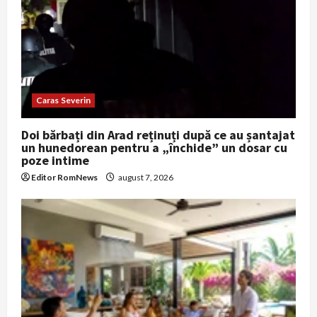
Caras Severin
Doi bărbați din Arad reținuți după ce au șantajat
un hunedorean pentru a „închide” un dosar cu
poze intime
Editor RomNews
august 7, 2026