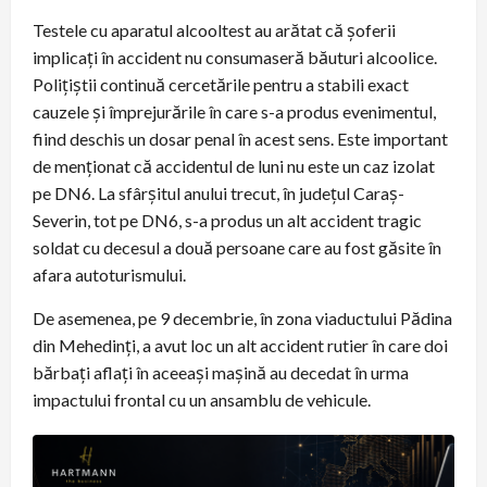
Testele cu aparatul alcooltest au arătat că şoferii
implicaţi în accident nu consumaseră băuturi alcoolice.
Poliţiştii continuă cercetările pentru a stabili exact
cauzele şi împrejurările în care s-a produs evenimentul,
fiind deschis un dosar penal în acest sens. Este important
de menţionat că accidentul de luni nu este un caz izolat
pe DN6. La sfârşitul anului trecut, în judeţul Caraş-
Severin, tot pe DN6, s-a produs un alt accident tragic
soldat cu decesul a două persoane care au fost găsite în
afara autoturismului.
De asemenea, pe 9 decembrie, în zona viaductului Pădina
din Mehedinţi, a avut loc un alt accident rutier în care doi
bărbaţi aflaţi în aceeaşi maşină au decedat în urma
impactului frontal cu un ansamblu de vehicule.