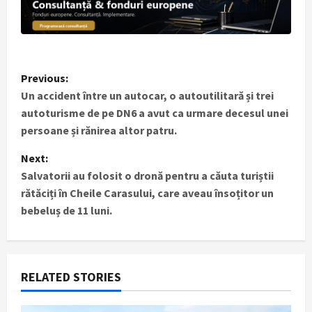
P
Previous:
Un accident între un autocar, o autoutilitară și trei
o
autoturisme de pe DN6 a avut ca urmare decesul unei
s
persoane și rănirea altor patru.
t
Next:
Salvatorii au folosit o dronă pentru a căuta turiștii
n
rătăciți în Cheile Carasului, care aveau însoțitor un
bebeluș de 11 luni.
a
v
i
RELATED STORIES
g