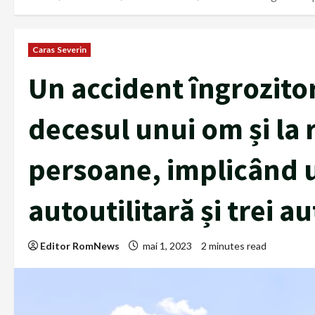
Caras Severin
Un accident îngrozito
decesul unui om și la 
persoane, implicând u
autoutilitară și trei a
Editor RomNews
mai 1, 2023
2 minutes read