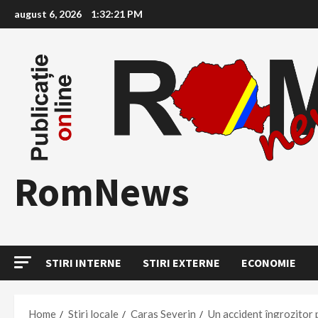
Skip
august 6, 2026
1:32:22 PM
to
content
RomNews
STIRI INTERNE
STIRI EXTERNE
ECONOMIE
Home
Stiri locale
Caras Severin
Un accident îngrozitor 