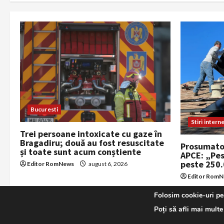
Bucuresti
Stiri intern
Trei persoane intoxicate cu gaze în
Bragadiru; două au fost resuscitate
Prosumator
și toate sunt acum conștiente
APCE: „Pes
peste 250
Editor RomNews
august 6, 2026
Editor Rom
Folosim cookie-uri pen
Poți să afli mai multe