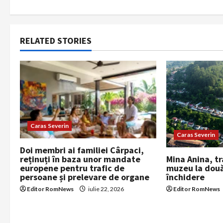
t
n
a
RELATED STORIES
v
i
g
a
Caras Severin
Caras Severin
t
Doi membri ai familiei Cârpaci,
reținuți în baza unor mandate
Mina Anina, t
i
europene pentru trafic de
muzeu la două
persoane și prelevare de organe
închidere
o
Editor RomNews
iulie 22, 2026
Editor RomNews
n