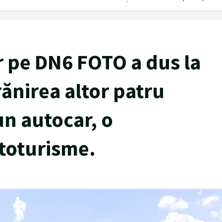
r pe DN6 FOTO a dus la
rănirea altor patru
n autocar, o
utoturisme.