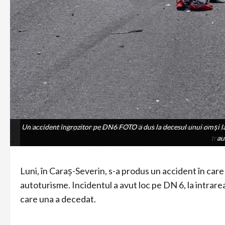
Un accident îngrozitor pe DN6 FOTO a dus la decesul unui om și la 
Un accident îngrozitor pe DN6 FOTO a dus la decesul unui om și l
trei
au
Luni, în Caraș-Severin, s-a produs un accident în care 
autoturisme. Incidentul a avut loc pe DN 6, la intrare
care una a decedat.