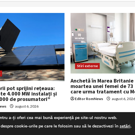
Stiri externe
e
Anchetă în Marea Britanie
moartea unei femei de 73 
ii pot sprijini rețeaua:
care urma tratament cu M
te 4.000 MW instalați și
.000 de prosumatori”
Editor RomNews
august 6, 202
News
august 6, 2026
tru a-ți oferi cea mai bună experiență pe site-ul nostru web.
 despre cookie-urile pe care le folosim sau să le dezactivezi în
setări
.
Copyright © All rights reserved.