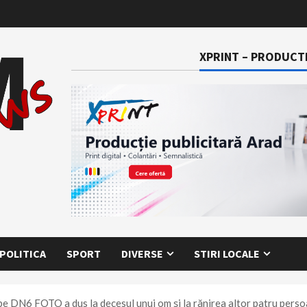
XPRINT – PRODUCTI
POLITICA
SPORT
DIVERSE
STIRI LOCALE
pe DN6 FOTO a dus la decesul unui om și la rănirea altor patru persoan