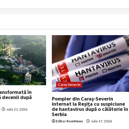
Caras Severin
ransformată în
 decenii după
Pompier din Caraş‑Severin
internat la Reşiţa cu suspiciune
de hantavirus după o călătorie în
iulie 21, 2026
Serbia
Editor RomNews
iulie 17, 2026