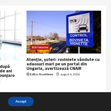
Stiri interne
Atenție, șoferi: roviniete vândute cu
adaosuri mari pe un portal din
 după
Ungaria, avertizează CNAIR
de ani
Editor RomNews
august 6, 2026
ounjaro
6
Accept