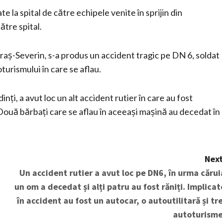
e la spital de către echipele venite în sprijin din
ătre spital.
araș-Severin, s-a produs un accident tragic pe DN 6, soldat
turismului în care se aflau.
ți, a avut loc un alt accident rutier în care au fost
 Două bărbați care se aflau în aceeași mașină au decedat în
Next
Un accident rutier a avut loc pe DN6, în urma cărui
un om a decedat și alți patru au fost răniți. Implicat
în accident au fost un autocar, o autoutilitară și tre
autoturisme