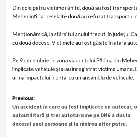
Din cele patru victime rănite, două au fost transportat
Mehedinți, iar celelalte două au refuzat transportul c
Menționăm că, la sfârșitul anului trecut, în județul C
cu două decese. Victimele au fost găsite în afara auto
Pe 9 decembrie, în zona viaductului Pădina din Mehedin
implicate vehicule și s-au înregistrat victime umane.
urma impactului frontal cu un ansamblu de vehicule.
P
Previous:
Un accident în care au fost implicate un autocar, o
o
autoutilitară și trei autoturisme pe DN6 a dus la
s
decesul unei persoane și la rănirea altor patru.