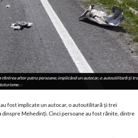
rănirea altor patru persoane, implicând un autocar, o autoutilitară și tre
a rănirea altor patru persoane, implicând un autocar, o autoutilitară și
 autoturisme.
toturisme.
au fost implicate un autocar, o autoutilitară și trei
a dinspre Mehedinți. Cinci persoane au fost rănite, dintre