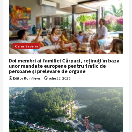
a
t
i
o
Caras Severin
n
Doi membri ai familiei Cârpaci, reținuți în baza
unor mandate europene pentru trafic de
persoane și prelevare de organe
Editor RomNews
iulie 22, 2026