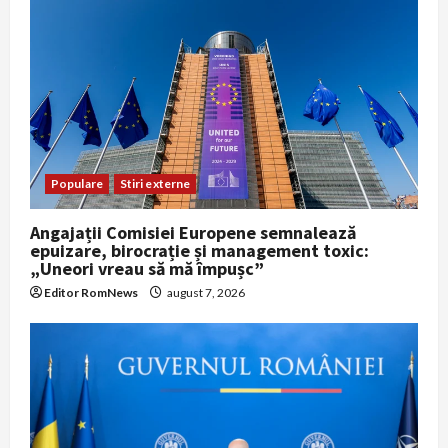
Populare
Stiri externe
Angajații Comisiei Europene semnalează
epuizare, birocrație și management toxic:
„Uneori vreau să mă împușc”
Editor RomNews
august 7, 2026