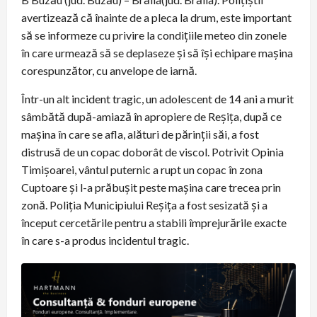
avertizează că înainte de a pleca la drum, este important
să se informeze cu privire la condițiile meteo din zonele
în care urmează să se deplaseze și să își echipare mașina
corespunzător, cu anvelope de iarnă.
Într-un alt incident tragic, un adolescent de 14 ani a murit
sâmbătă după-amiază în apropiere de Reșița, după ce
mașina în care se afla, alături de părinții săi, a fost
distrusă de un copac doborât de viscol. Potrivit Opinia
Timișoarei, vântul puternic a rupt un copac în zona
Cuptoare și l-a prăbușit peste mașina care trecea prin
zonă. Poliția Municipiului Reșița a fost sesizată și a
început cercetările pentru a stabili împrejurările exacte
în care s-a produs incidentul tragic.