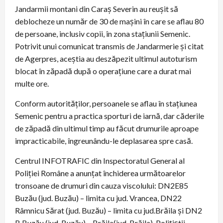
Jandarmii montani din Caraş Severin au reuşit să
deblocheze un număr de 30 de maşini în care se aflau 80
de persoane, inclusiv copii, în zona staţiunii Semenic.
Potrivit unui comunicat transmis de Jandarmerie și citat
de Agerpres, aceştia au deszăpezit ultimul autoturism
blocat în zăpadă după o operaţiune care a durat mai
multe ore.
Conform autorităților, persoanele se aflau în staţiunea
Semenic pentru a practica sporturi de iarnă, dar căderile
de zăpadă din ultimul timp au făcut drumurile aproape
impracticabile, îngreunându-le deplasarea spre casă.
Centrul INFOTRAFIC din Inspectoratul General al
Poliţiei Române a anunțat închiderea următoarelor
tronsoane de drumuri din cauza viscolului: DN2E85
Buzău (jud. Buzău) – limita cu jud. Vrancea, DN22
Râmnicu Sărat (jud. Buzău) – limita cu jud.Brăila și DN2
B Buzău (jud. Buzău) – Brăila(jud. Brăila). Polițiștii