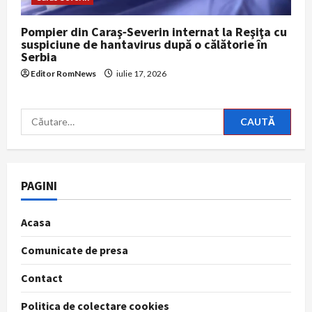
Pompier din Caraş‑Severin internat la Reşiţa cu
suspiciune de hantavirus după o călătorie în
Serbia
Editor RomNews
iulie 17, 2026
Caută
după:
PAGINI
Acasa
Comunicate de presa
Contact
Politica de colectare cookies