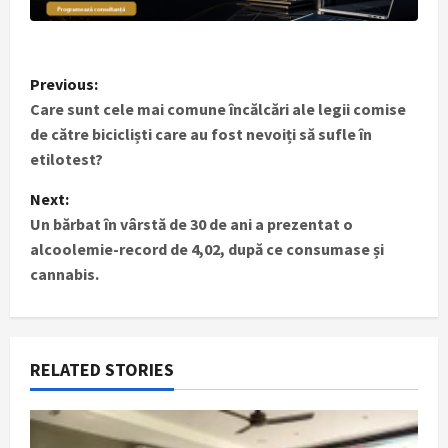
P
Previous:
Care sunt cele mai comune încălcări ale legii comise
o
de către bicicliști care au fost nevoiți să sufle în
s
etilotest?
t
Next:
Un bărbat în vârstă de 30 de ani a prezentat o
n
alcoolemie-record de 4,02, după ce consumase și
cannabis.
a
v
i
RELATED STORIES
g