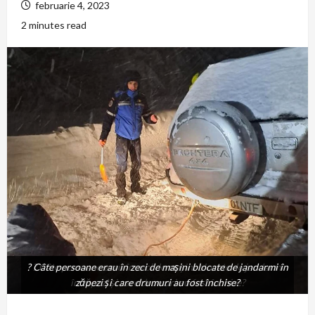
februarie 4, 2023
2 minutes read
? Câte persoane erau în zeci de maşini blocate de jandarmi în
? Câte persoane erau în zeci de maşini blocate de jandarmi
în zăpezi şi care drumuri au fost închise?
zăpezi şi care drumuri au fost închise?