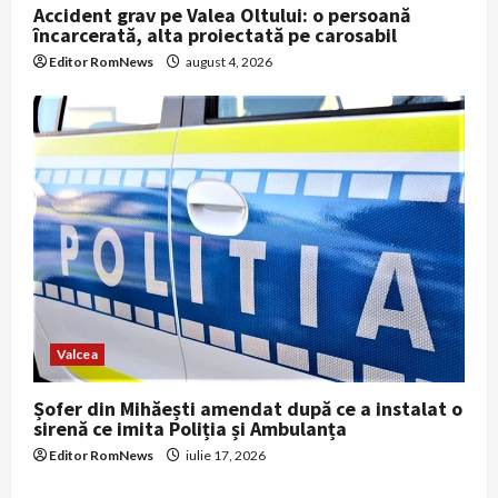
Accident grav pe Valea Oltului: o persoană
încarcerată, alta proiectată pe carosabil
Editor RomNews
august 4, 2026
Valcea
Șofer din Mihăești amendat după ce a instalat o
sirenă ce imita Poliția și Ambulanța
Editor RomNews
iulie 17, 2026