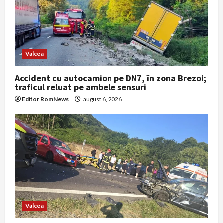
i
o
n
Valcea
Accident cu autocamion pe DN7, în zona Brezoi;
traficul reluat pe ambele sensuri
Editor RomNews
august 6, 2026
Valcea