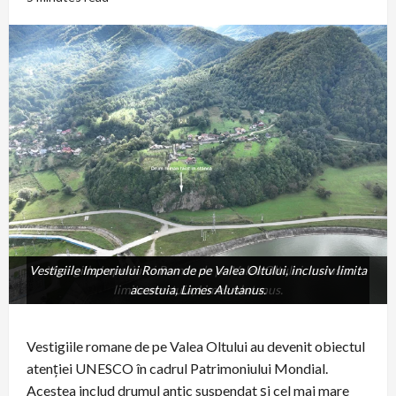
Vestigiile Imperiului Roman de pe Valea Oltului, inclusiv limita
Vestigiile Imperiului Roman de pe Valea Oltului, inclusiv
limita acestuia, Limes Alutanus.
acestuia, Limes Alutanus.
Vestigiile romane de pe Valea Oltului au devenit obiectul
atenției UNESCO în cadrul Patrimoniului Mondial.
Acestea includ drumul antic suspendat și cel mai mare