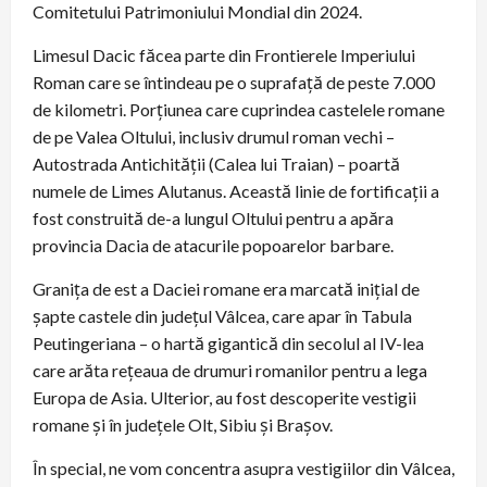
Comitetului Patrimoniului Mondial din 2024.
Limesul Dacic făcea parte din Frontierele Imperiului
Roman care se întindeau pe o suprafață de peste 7.000
de kilometri. Porțiunea care cuprindea castelele romane
de pe Valea Oltului, inclusiv drumul roman vechi –
Autostrada Antichității (Calea lui Traian) – poartă
numele de Limes Alutanus. Această linie de fortificații a
fost construită de-a lungul Oltului pentru a apăra
provincia Dacia de atacurile popoarelor barbare.
Granița de est a Daciei romane era marcată inițial de
șapte castele din județul Vâlcea, care apar în Tabula
Peutingeriana – o hartă gigantică din secolul al IV-lea
care arăta rețeaua de drumuri romanilor pentru a lega
Europa de Asia. Ulterior, au fost descoperite vestigii
romane și în județele Olt, Sibiu și Brașov.
În special, ne vom concentra asupra vestigiilor din Vâlcea,