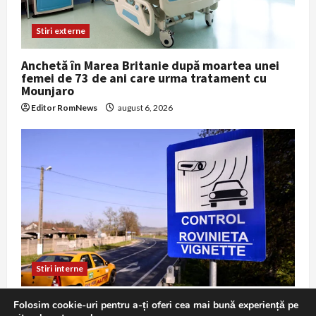
Stiri externe
Anchetă în Marea Britanie după moartea unei
femei de 73 de ani care urma tratament cu
Mounjaro
Editor RomNews
august 6, 2026
Stiri interne
Atenție, șoferi: roviniete vândute cu adaosuri
Folosim cookie-uri pentru a-ți oferi cea mai bună experiență pe
mari pe un portal din Ungaria, avertizează