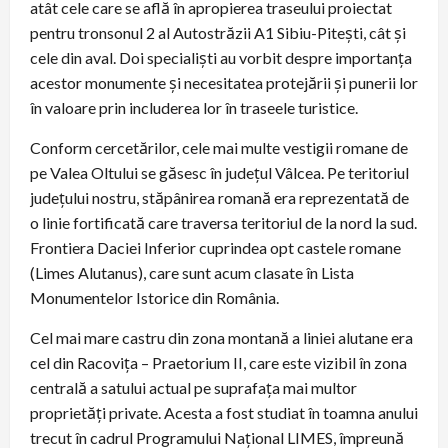
atât cele care se află în apropierea traseului proiectat
pentru tronsonul 2 al Autostrăzii A1 Sibiu-Pitești, cât și
cele din aval. Doi specialiști au vorbit despre importanța
acestor monumente și necesitatea protejării și punerii lor
în valoare prin includerea lor în traseele turistice.
Conform cercetărilor, cele mai multe vestigii romane de
pe Valea Oltului se găsesc în județul Vâlcea. Pe teritoriul
județului nostru, stăpânirea romană era reprezentată de
o linie fortificată care traversa teritoriul de la nord la sud.
Frontiera Daciei Inferior cuprindea opt castele romane
(Limes Alutanus), care sunt acum clasate în Lista
Monumentelor Istorice din România.
Cel mai mare castru din zona montană a liniei alutane era
cel din Racovița – Praetorium II, care este vizibil în zona
centrală a satului actual pe suprafața mai multor
proprietăți private. Acesta a fost studiat în toamna anului
trecut în cadrul Programului Național LIMES, împreună