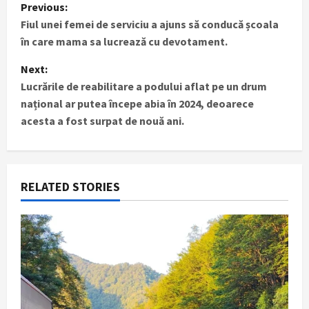
P
Previous:
Fiul unei femei de serviciu a ajuns să conducă școala
o
în care mama sa lucrează cu devotament.
s
Next:
t
Lucrările de reabilitare a podului aflat pe un drum
național ar putea începe abia în 2024, deoarece
n
acesta a fost surpat de nouă ani.
a
v
RELATED STORIES
i
g
a
t