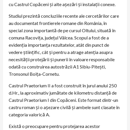
cu Castrul Copăceni și alte așezări și instalații conexe.
Studiul prezintă concluziile recente ale cercetărilor care
au documentat frontierele romane din România, în
special zona importantă de pe cursul Oltului, situată în
comuna Racovița, județul Vâlcea. Scopul a fost de a
evidenția importanța rezultatelor, atât din punct de
vedere științific, cât și pentru a atrage atenția asupra
necesității protejării și punerii în valoare responsabile
odată cu construirea autostrăzii A1 Sibiu-Pitești,
Tronsonul Boița-Cornetu.
Castrul Praetorium II a fost construit în jurul anului 250
d.Hr., la aproximativ jumătate de kilometru distanță de
Castrul Praetorium I din Copăceni. Este format dintr-un
castru roman și o așezare civilă și ambele sunt clasate în
categoria valorică A.
Există o preocupare pentru protejarea acestor