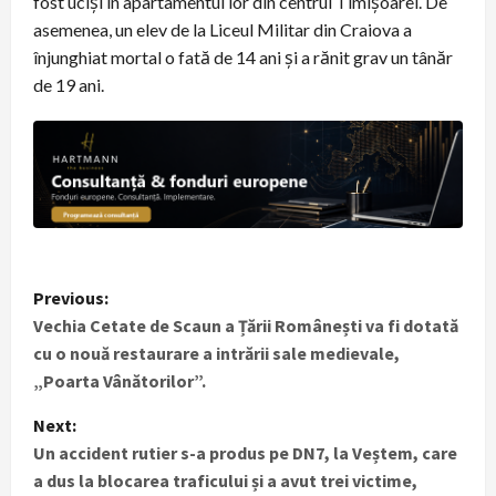
fost uciși în apartamentul lor din centrul Timișoarei. De
asemenea, un elev de la Liceul Militar din Craiova a
înjunghiat mortal o fată de 14 ani și a rănit grav un tânăr
de 19 ani.
P
Previous:
Vechia Cetate de Scaun a Țării Românești va fi dotată
o
cu o nouă restaurare a intrării sale medievale,
s
„Poarta Vânătorilor”.
t
Next:
Un accident rutier s-a produs pe DN7, la Veștem, care
n
a dus la blocarea traficului și a avut trei victime,