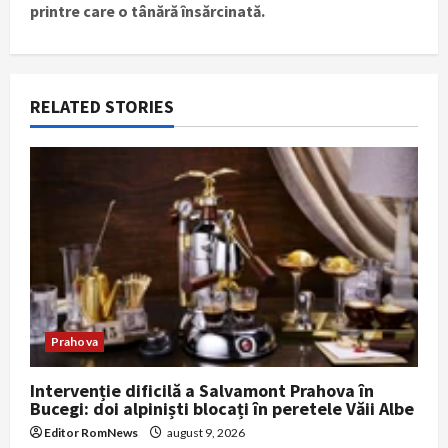
printre care o tânără însărcinată.
a
v
i
RELATED STORIES
g
a
t
i
o
Prahova
n
Intervenție dificilă a Salvamont Prahova în
Bucegi: doi alpiniști blocați în peretele Văii Albe
Editor RomNews
august 9, 2026