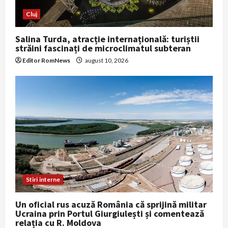
Cluj
Salina Turda, atracție internațională: turiștii
străini fascinați de microclimatul subteran
Editor RomNews
august 10, 2026
Stiri interne
Un oficial rus acuză România că sprijină militar
Ucraina prin Portul Giurgiulești și comentează
relația cu R. Moldova