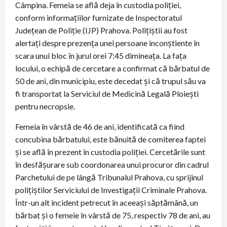
Câmpina. Femeia se află deja în custodia poliției,
conform informațiilor furnizate de Inspectoratul
Județean de Poliție (IJP) Prahova. Polițiștii au fost
alertați despre prezența unei persoane inconștiente în
scara unui bloc în jurul orei 7:45 dimineața. La fața
locului, o echipă de cercetare a confirmat că bărbatul de
50 de ani, din municipiu, este decedat și că trupul său va
fi transportat la Serviciul de Medicină Legală Ploiești
pentru necropsie.
Femeia în vârstă de 46 de ani, identificată ca fiind
concubina bărbatului, este bănuită de comiterea faptei
și se află în prezent în custodia poliției. Cercetările sunt
în desfășurare sub coordonarea unui procuror din cadrul
Parchetului de pe lângă Tribunalul Prahova, cu sprijinul
polițiștilor Serviciului de Investigații Criminale Prahova.
Într-un alt incident petrecut în aceeași săptămână, un
bărbat și o femeie în vârstă de 75, respectiv 78 de ani, au