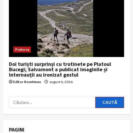
Prahova
Doi turiști surprinși cu trotinete pe Platoul
Bucegi; Salvamont a publicat imaginile și
internauții au ironizat gestul
Editor RomNews
august 6, 2026
Caută
după:
PAGINI