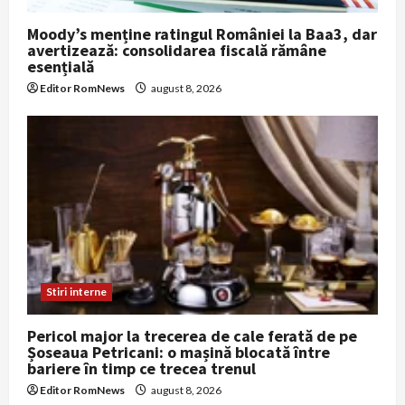
Moody’s menține ratingul României la Baa3, dar
avertizează: consolidarea fiscală rămâne
esențială
Editor RomNews
august 8, 2026
Stiri interne
Pericol major la trecerea de cale ferată de pe
Șoseaua Petricani: o mașină blocată între
bariere în timp ce trecea trenul
Editor RomNews
august 8, 2026