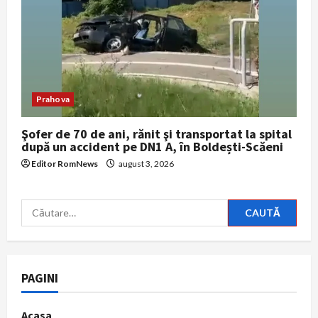
Prahova
Şofer de 70 de ani, rănit şi transportat la spital
după un accident pe DN1 A, în Boldești-Scăeni
Editor RomNews
august 3, 2026
Caută
după:
PAGINI
Acasa