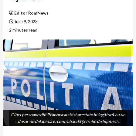
Editor RomNews
iulie 9, 2023
2 minutes read
Cinci persoane din Prahova au fost arestate în legătură cu un
Cinci persoane din Prahova au fost arestate în legătură cu
un dosar de delapidare, contrabandă și trafic de bijuterii.
dosar de delapidare, contrabandă și trafic de bijuterii.