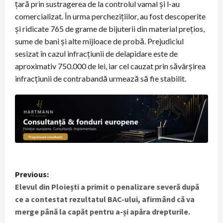
țară prin sustragerea de la controlul vamal și l-au
comercializat. În urma perchezițiilor, au fost descoperite
și ridicate 765 de grame de bijuterii din material prețios,
sume de bani și alte mijloace de probă. Prejudiciul
sesizat în cazul infracțiunii de delapidare este de
aproximativ 750.000 de lei, iar cel cauzat prin săvârșirea
infracțiunii de contrabandă urmează să fie stabilit.
P
Previous:
Elevul din Ploiești a primit o penalizare severă după
o
ce a contestat rezultatul BAC-ului, afirmând că va
s
merge până la capăt pentru a-și apăra drepturile.