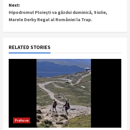
t
Next:
Hipodromul Ploiești va găzdui duminică, 9 iulie,
n
Marele Derby Regal al României la Trap.
a
v
RELATED STORIES
i
g
a
t
i
o
Prahova
n