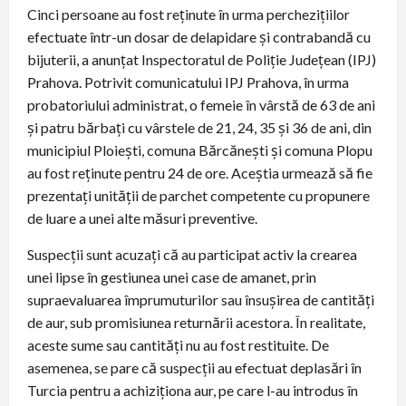
Cinci persoane au fost reținute în urma perchezițiilor
efectuate într-un dosar de delapidare și contrabandă cu
bijuterii, a anunțat Inspectoratul de Poliție Județean (IPJ)
Prahova. Potrivit comunicatului IPJ Prahova, în urma
probatoriului administrat, o femeie în vârstă de 63 de ani
și patru bărbați cu vârstele de 21, 24, 35 și 36 de ani, din
municipiul Ploiești, comuna Bărcănești și comuna Plopu
au fost reținute pentru 24 de ore. Aceștia urmează să fie
prezentați unității de parchet competente cu propunere
de luare a unei alte măsuri preventive.
Suspecții sunt acuzați că au participat activ la crearea
unei lipse în gestiunea unei case de amanet, prin
supraevaluarea împrumuturilor sau însușirea de cantități
de aur, sub promisiunea returnării acestora. În realitate,
aceste sume sau cantități nu au fost restituite. De
asemenea, se pare că suspecții au efectuat deplasări în
Turcia pentru a achiziționa aur, pe care l-au introdus în