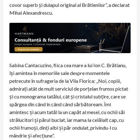
covor superb și dulapul original al Brătienilor”, a declarat
Mihai Alexandrescu.
Sabina Cantacuzino, fiica cea mare a lui Ion C. Brătianu,
își amintea în memoriile sale despre momentele
petrecute în sufrageria de la Vila Florica: „Noi, copiii,
admirați atât de mult serviciul de porțelan frumos pictat
și cu monograma tatălui, cât și cristalul subțire, care se
spărgea din când în când când sărbătoream. Îmi
amintesc și acum tatăl la un capăt al mesei, cu ochii săi
strălucitori și părul buclat, iar mama la celălalt cap, cu
ochii frumoși, dinți albi și păr ondulat, privindu-l cu
mândrie și afecțiune”.