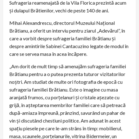
Sufrageria reamenajată de la Vila Florica prezintă acum
și dulapul Brătienilor, vechi de peste 140 de ani.
Mihai Alexandrescu, directorul Muzeului Național
Brătianu, a oferit un interviu pentru ziarul „Adevărul”, în
care a vorbit despre sufrageria familiei Brătianu și
despre amintirile Sabinei Cantacuzino legate de modul în
care se servea masa în acea încăpere.
„Am dorit de mult timp să amenajăm sufrageria familiei
Brătianu pentru a o putea prezenta tuturor vizitatorilor
noștri. Am studiat de multe ori fotografia de epocă cu
sufrageria familiei Brătianu. Este o imagine cu masa
aranjată frumos, cu porțelanuri și cristale așezate cu
grijă, în așteptarea membrilor familiei care să petreacă
după-amiaza împreună, prânzind, savurând un pahar de
vin și discutând chestiuni politice. Am adunat în acest
spațiu piesele pe care le-am strâns în timp: mobilierul,
masa, scaunele, porțelanurile, vitrina Bidermeier, un