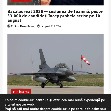
Bacalaureat 2026 — sesiunea de toamnă: peste
33.000 de candidați încep probele scrise pe 10
august
Editor RomNews
august 7, 2026
Stiri interne
Folosim cookie-uri pentru a-ți oferi cea mai bună experiență pe
F-16 în misiune de Poliție Aeriană: exercițiu
site-ul nostru web.
demonstrativ la Baza 86 Borcea
Poți să afli mai multe despre cookie-urile pe care le folosim sau