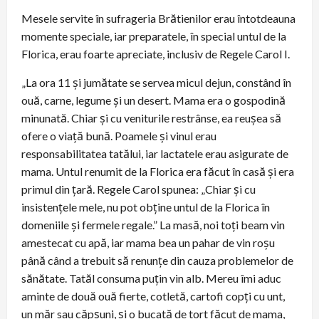
Mesele servite în sufrageria Brătienilor erau întotdeauna
momente speciale, iar preparatele, în special untul de la
Florica, erau foarte apreciate, inclusiv de Regele Carol I.
„La ora 11 și jumătate se servea micul dejun, constând în
ouă, carne, legume și un desert. Mama era o gospodină
minunată. Chiar și cu veniturile restrânse, ea reușea să
ofere o viață bună. Poamele și vinul erau
responsabilitatea tatălui, iar lactatele erau asigurate de
mama. Untul renumit de la Florica era făcut în casă și era
primul din țară. Regele Carol spunea: „Chiar și cu
insistențele mele, nu pot obține untul de la Florica în
domeniile și fermele regale.” La masă, noi toți beam vin
amestecat cu apă, iar mama bea un pahar de vin roșu
până când a trebuit să renunțe din cauza problemelor de
sănătate. Tatăl consuma puțin vin alb. Mereu îmi aduc
aminte de două ouă fierte, cotletă, cartofi copți cu unt,
un măr sau căpșuni, și o bucată de tort făcut de mama,