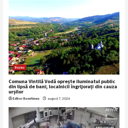
Buzau
Comuna Vintilă Vodă oprește iluminatul public
din lipsă de bani; localnicii îngrijorați din cauza
urșilor
Editor RomNews
august 7, 2026