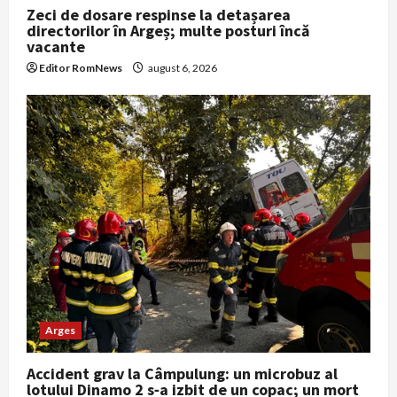
Zeci de dosare respinse la detașarea
directorilor în Argeș; multe posturi încă
vacante
Editor RomNews
august 6, 2026
Arges
Accident grav la Câmpulung: un microbuz al
lotului Dinamo 2 s‑a izbit de un copac; un mort