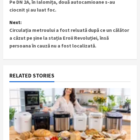
Pe DN 2A, în Ialomița, două autocamioane s-au
o
ciocnit și au luat foc.
s
Next:
t
Circulația metroului a fost reluată după ce un călător
a căzut pe șine la stația Eroii Revoluției, însă
n
persoana în cauză nu a fost localizată.
a
v
RELATED STORIES
i
g
a
t
i