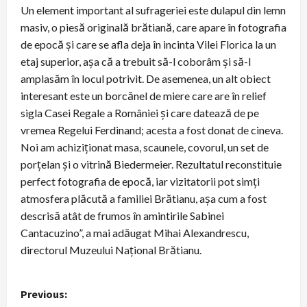
Un element important al sufrageriei este dulapul din lemn
masiv, o piesă originală brătiană, care apare în fotografia
de epocă și care se afla deja în incinta Vilei Florica la un
etaj superior, așa că a trebuit să-l coborâm și să-l
amplasăm în locul potrivit. De asemenea, un alt obiect
interesant este un borcănel de miere care are în relief
sigla Casei Regale a României și care datează de pe
vremea Regelui Ferdinand; acesta a fost donat de cineva.
Noi am achiziționat masa, scaunele, covorul, un set de
porțelan și o vitrină Biedermeier. Rezultatul reconstituie
perfect fotografia de epocă, iar vizitatorii pot simți
atmosfera plăcută a familiei Brătianu, așa cum a fost
descrisă atât de frumos în amintirile Sabinei
Cantacuzino”, a mai adăugat Mihai Alexandrescu,
directorul Muzeului Național Brătianu.
P
Previous: