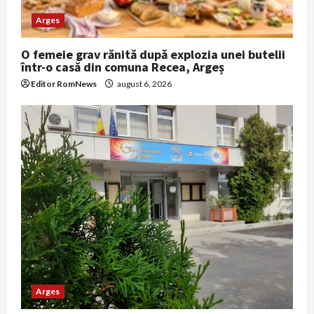
o
Arges
n
O femeie grav rănită după explozia unei butelii
într-o casă din comuna Recea, Argeș
Editor RomNews
august 6, 2026
Arges