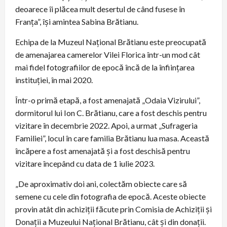
deoarece îi plăcea mult desertul de când fusese în
Franța”, își amintea Sabina Brătianu.
Echipa de la Muzeul Național Brătianu este preocupată
de amenajarea camerelor Vilei Florica într-un mod cât
mai fidel fotografiilor de epocă încă de la înființarea
instituției, în mai 2020.
Într-o primă etapă, a fost amenajată „Odaia Vizirului”,
dormitorul lui Ion C. Brătianu, care a fost deschis pentru
vizitare în decembrie 2022. Apoi, a urmat „Sufrageria
Familiei”, locul în care familia Brătianu lua masa. Această
încăpere a fost amenajată și a fost deschisă pentru
vizitare începând cu data de 1 iulie 2023.
„De aproximativ doi ani, colectăm obiecte care să
semene cu cele din fotografia de epocă. Aceste obiecte
provin atât din achiziții făcute prin Comisia de Achiziții și
Donații a Muzeului Național Brătianu, cât și din donații.