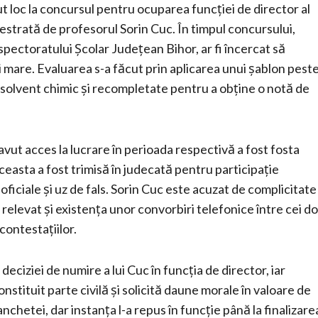
vut loc la concursul pentru ocuparea funcției de director al
estrată de profesorul Sorin Cuc. În timpul concursului,
pectoratului Școlar Județean Bihor, ar fi încercat să
i mare. Evaluarea s-a făcut prin aplicarea unui șablon pest
un solvent chimic și recompletate pentru a obține o notă de
vut acces la lucrare în perioada respectivă a fost fosta
ceasta a fost trimisă în judecată pentru participație
i oficiale și uz de fals. Sorin Cuc este acuzat de complicitate
a relevat și existența unor convorbiri telefonice între cei do
contestațiilor.
deciziei de numire a lui Cuc în funcția de director, iar
tituit parte civilă și solicită daune morale în valoare de
nchetei, dar instanța l-a repus în funcție până la finalizare