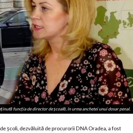
ținută funcția de director de școală, în urma anchetei unui dosar penal.
ținută funcția de director de școală, în urma anchetei unui dosar penal.
de școli, dezvăluită de procurorii DNA Oradea, a fost