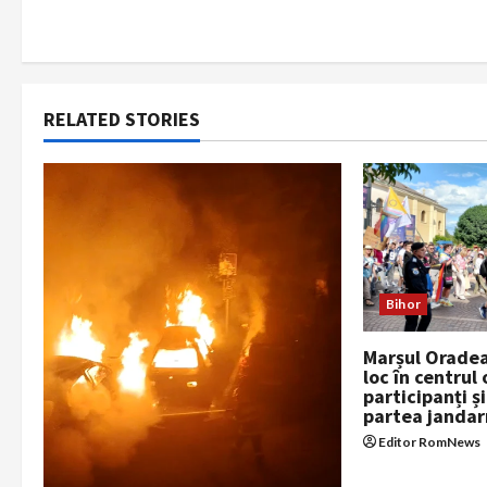
t
n
a
RELATED STORIES
v
i
g
a
Bihor
t
Marșul Oradea
loc în centrul
i
participanți ș
partea jandar
o
Editor RomNews