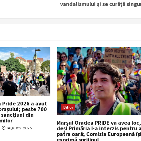
vandalismului și se curăță singur
 Pride 2026 a avut
Bihor
 orașului; peste 700
i sancțiuni din
milor
Marșul Oradea PRIDE va avea loc
deși Primăria l-a interzis pentru 
august 2, 2026
patra oară; Comisia Europeană îș
exprimă sprijinul