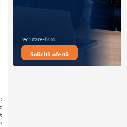
:
e
t
a