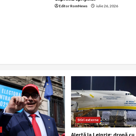
Editor RomNews
iulie 26, 2026
Stiri externe
e
Alertă la Leipzig: dronă cu