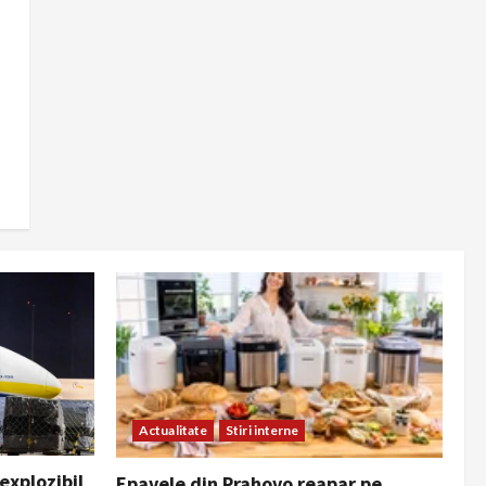
Actualitate
Stiri interne
 explozibil
Epavele din Prahovo reapar pe