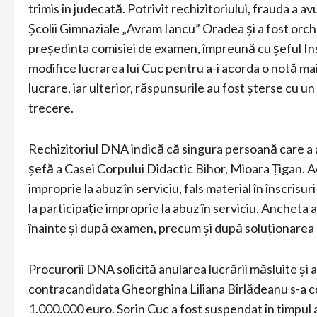
trimis în judecată. Potrivit rechizitoriului, frauda a a
Școlii Gimnaziale „Avram Iancu” Oradea și a fost orch
președinta comisiei de examen, împreună cu șeful Ins
modifice lucrarea lui Cuc pentru a-i acorda o notă ma
lucrare, iar ulterior, răspunsurile au fost șterse cu 
trecere.
Rechizitoriul DNA indică că singura persoană care a a
șefă a Casei Corpului Didactic Bihor, Mioara Țigan. A
improprie la abuz în serviciu, fals material în înscrisur
la participație improprie la abuz în serviciu. Ancheta 
înainte și după examen, precum și după soluționarea 
Procurorii DNA solicită anularea lucrării măsluite și a 
contracandidata Gheorghina Liliana Bîrlădeanu s-a cons
1.000.000 euro. Sorin Cuc a fost suspendat în timpul a