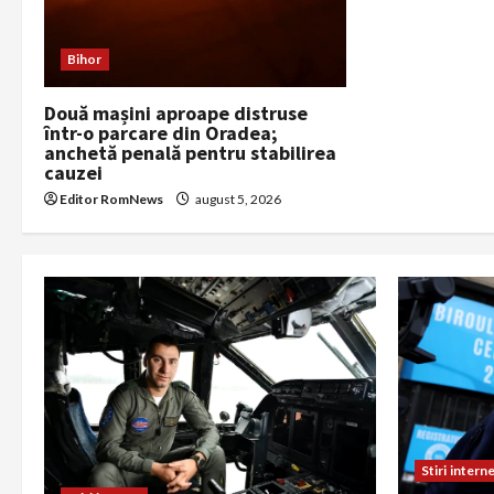
n
Bihor
Două mașini aproape distruse
într-o parcare din Oradea;
anchetă penală pentru stabilirea
cauzei
Editor RomNews
august 5, 2026
Stiri intern