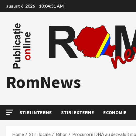
Skip
august 6, 2026
10:04:32 AM
to
content
RomNews
STIRI INTERNE
STIRI EXTERNE
ECONOMIE
Home
Stiri locale
Bihor
Procurorii DNA au dezvăluit modu