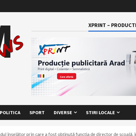
XPRINT – PRODUCTI
POLITICA
SPORT
DIVERSE
STIRI LOCALE
l înșelător prin care a fost obținută funcția de director de școală, 