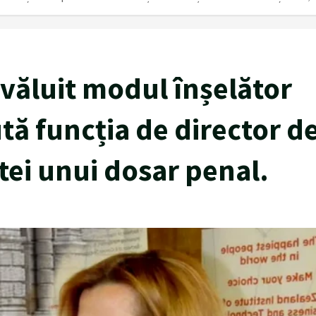
văluit modul înșelător
ută funcția de director d
tei unui dosar penal.