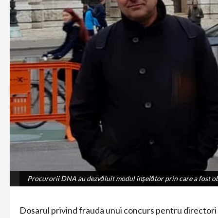
Procurorii DNA au dezvăluit modul înșelător prin care a fost ob
Procurorii DNA au dezvăluit modul înșelător prin care a fost ob
Dosarul privind frauda unui concurs pentru directori 