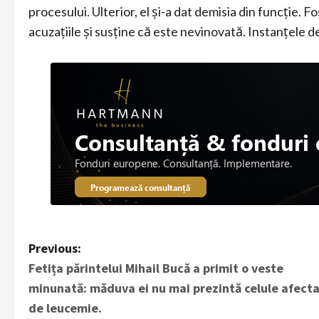
procesului. Ulterior, el și-a dat demisia din funcție.
acuzațiile și susține că este nevinovată. Instanțele d
P
Previous:
Fetița părintelui Mihail Bucă a primit o veste
o
minunată: măduva ei nu mai prezintă celule afect
s
de leucemie.