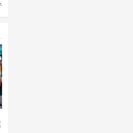
.
,
a
i