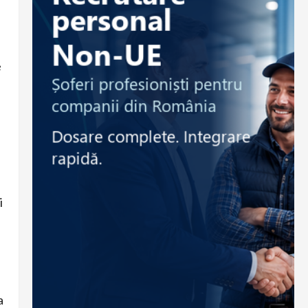
e
i
a