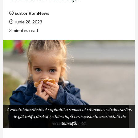
Editor RomNews
iunie 28, 2023
3 minutes read
Avocatul din oficiu al copilului a remarcat că mama a strâns strâns
Avocatul din oficiu al copilului a remarcat că mama a strâns
de gât fetiţa de 4 ani, chiar după ce aceasta fusese iertată de
strâns de gât fetiţa de 4 ani, chiar după ce aceasta fusese
iertată de temniță.
temniță.