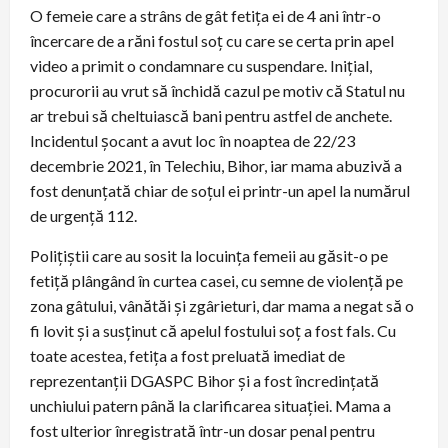
O femeie care a strâns de gât fetița ei de 4 ani într-o
încercare de a răni fostul soț cu care se certa prin apel
video a primit o condamnare cu suspendare. Inițial,
procurorii au vrut să închidă cazul pe motiv că Statul nu
ar trebui să cheltuiască bani pentru astfel de anchete.
Incidentul șocant a avut loc în noaptea de 22/23
decembrie 2021, în Telechiu, Bihor, iar mama abuzivă a
fost denunțată chiar de soțul ei printr-un apel la numărul
de urgență 112.
Polițiștii care au sosit la locuința femeii au găsit-o pe
fetiță plângând în curtea casei, cu semne de violență pe
zona gâtului, vânătăi și zgârieturi, dar mama a negat să o
fi lovit și a susținut că apelul fostului soț a fost fals. Cu
toate acestea, fetița a fost preluată imediat de
reprezentanții DGASPC Bihor și a fost încredințată
unchiului patern până la clarificarea situației. Mama a
fost ulterior înregistrată într-un dosar penal pentru