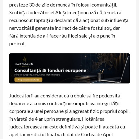
presteze 30 de zile de muncă în folosul comunității.
Sentința Judecătoriei Aleșd menționează că femeia a
recunoscut fapta și a declarat că a acționat sub influența
nervozității generate indirect de către fostul soț, dar
fără intenția de a-i face rău fiicei sale și a o pune în
pericol.
Judecătorii au considerat că trebuie să fie pedepsită
deoarece a comis o infracțiune împotriva integrității
corporale a unei persoane și a agresat fizic propriul copil,
în vârstă de 4 ani, prin strangulare. Hotărârea
judecătorească nu este definitivă și poate fi atacată cu
apel, iar verdictul final va fi dat de Curtea de Apel