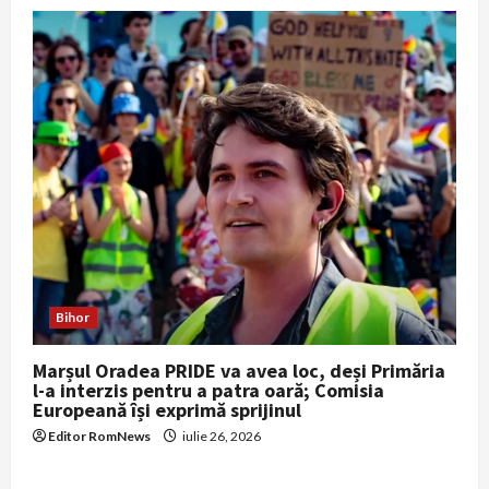
Bihor
Marșul Oradea PRIDE va avea loc, deși Primăria
l-a interzis pentru a patra oară; Comisia
Europeană își exprimă sprijinul
Editor RomNews
iulie 26, 2026