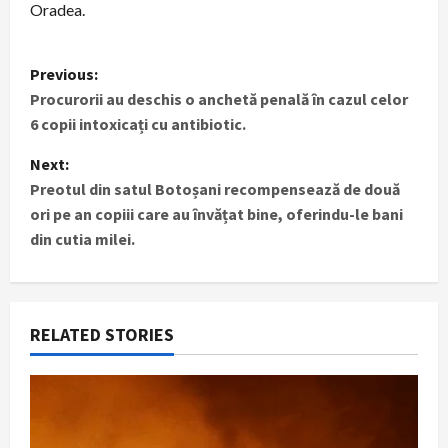
Oradea.
P
Previous:
Procurorii au deschis o anchetă penală în cazul celor
o
6 copii intoxicați cu antibiotic.
s
Next:
t
Preotul din satul Botoșani recompensează de două
ori pe an copiii care au învățat bine, oferindu-le bani
n
din cutia milei.
a
v
RELATED STORIES
i
g
a