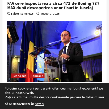
FAA cere inspectarea a circa 471 de Boeing 737
MAX după descoperirea unor fisuri în fuselaj
Editor RomNews
august 7, 2026
Economie
Populare
Bușoi: Populația nu va fi afectată de eventuale
Folosim cookie-uri pentru a-ți oferi cea mai bună experiență pe
restricții în criza energetică; Guvernul
site-ul nostru web.
accelerează stocarea energiei
Poți să afli mai multe despre cookie-urile pe care le folosim sau
Editor RomNews
august 7, 2026
să le dezactivezi în
setări
.