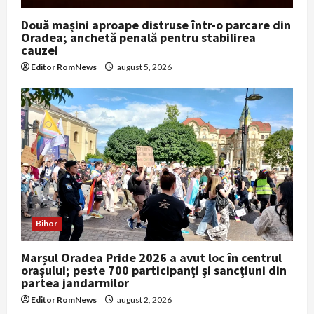
Două mașini aproape distruse într-o parcare din
Oradea; anchetă penală pentru stabilirea
cauzei
Editor RomNews
august 5, 2026
Bihor
Marșul Oradea Pride 2026 a avut loc în centrul
orașului; peste 700 participanți și sancțiuni din
partea jandarmilor
Editor RomNews
august 2, 2026