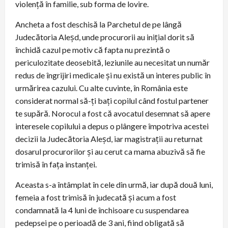
violență în familie, sub forma de lovire.
Ancheta a fost deschisă la Parchetul de pe lângă
Judecătoria Aleșd, unde procurorii au inițial dorit să
închidă cazul pe motiv că fapta nu prezintă o
periculozitate deosebită, leziunile au necesitat un număr
redus de îngrijiri medicale și nu există un interes public în
urmărirea cazului. Cu alte cuvinte, în România este
considerat normal să-ți bați copilul când fostul partener
te supără. Norocul a fost că avocatul desemnat să apere
interesele copilului a depus o plângere împotriva acestei
decizii la Judecătoria Aleșd, iar magistrații au returnat
dosarul procurorilor și au cerut ca mama abuzivă să fie
trimisă în fața instanței.
Aceasta s-a întâmplat în cele din urmă, iar după două luni,
femeia a fost trimisă în judecată și acum a fost
condamnată la 4 luni de închisoare cu suspendarea
pedepsei pe o perioadă de 3 ani, fiind obligată să