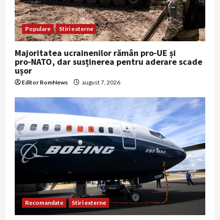
Populare
Stiri externe
Majoritatea ucrainenilor rămân pro‑UE și
pro‑NATO, dar susținerea pentru aderare scade
ușor
Editor RomNews
august 7, 2026
Recomandate
Stiri externe