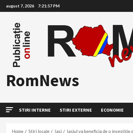
Skip
august 7, 2026
7:21:58 PM
to
content
RomNews
STIRI INTERNE
STIRI EXTERNE
ECONOMIE
Home
Stiri locale
Iasi
Iaşiul va beneficia de o investiţi