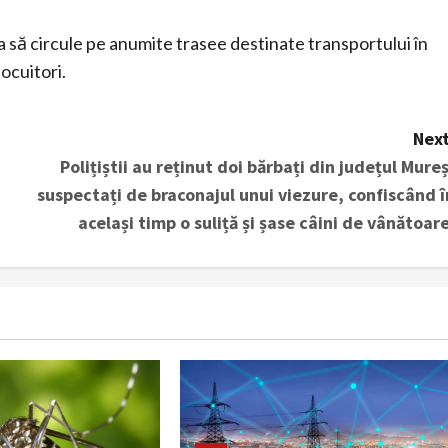
a să circule pe anumite trasee destinate transportului în
locuitori.
Next
Polițiștii au reținut doi bărbați din județul Mureș
suspectați de braconajul unui viezure, confiscând î
același timp o suliță și șase câini de vânătoare