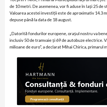
de 10 metri. De asemenea, vor fi aduse în Iaşi 25 de st
Valoarea acestei investiţii este de aproximativ 14.3 m
depuse până la data de 18 august.
„Datorită fondurilor europene, oraşul nostru va benef
inclusiv 50 de tramvaie şi 69 de autobuze electrice. 
milioane de euro”, a declarat Mihai Chirica, primarul mu