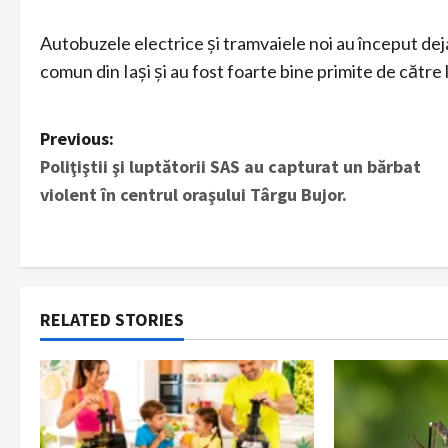
Autobuzele electrice şi tramvaiele noi au început dej
comun din Iaşi şi au fost foarte bine primite de către 
P
Previous:
Poliţiştii şi luptătorii SAS au capturat un bărbat
o
violent în centrul oraşului Târgu Bujor.
s
t
n
RELATED STORIES
a
v
i