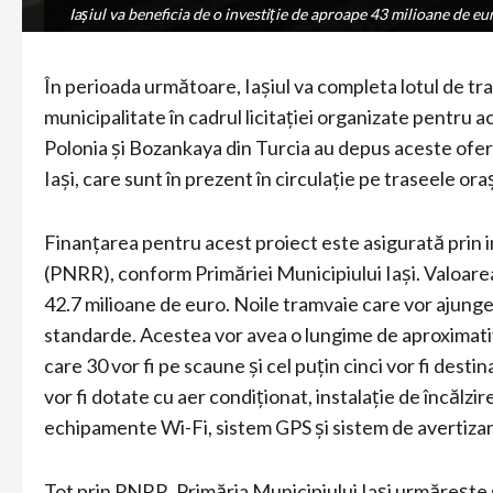
Iaşiul va beneficia de o investiţie de aproape 43 milioane de eu
Iaşiul va beneficia de o investiţie de aproape 43 milioane de eu
În perioada următoare, Iaşiul va completa lotul de tr
municipalitate în cadrul licitaţiei organizate pentru 
Polonia şi Bozankaya din Turcia au depus aceste ofer
Iaşi, care sunt în prezent în circulaţie pe traseele ora
Finanţarea pentru acest proiect este asigurată prin 
(PNRR), conform Primăriei Municipiului Iaşi. Valoarea
42.7 milioane de euro. Noile tramvaie care vor ajunge
standarde. Acestea vor avea o lungime de aproximativ 
care 30 vor fi pe scaune şi cel puţin cinci vor fi dest
vor fi dotate cu aer condiţionat, instalaţie de încălz
echipamente Wi-Fi, sistem GPS şi sistem de avertizare
Tot prin PNRR, Primăria Municipiului Iaşi urmăreşte 