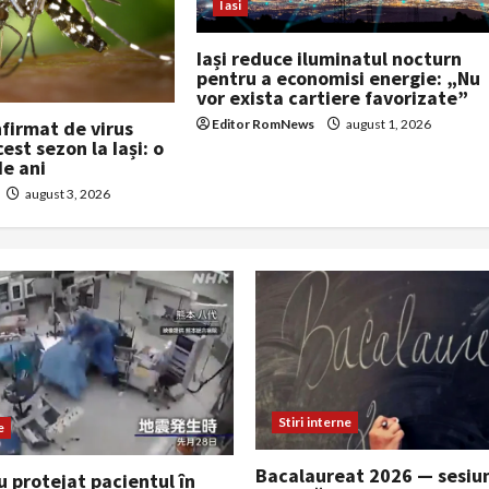
Iasi
Iași reduce iluminatul nocturn
pentru a economisi energie: „Nu
vor exista cartiere favorizate”
Editor RomNews
august 1, 2026
nfirmat de virus
est sezon la Iași: o
de ani
august 3, 2026
Stiri interne
e
Bacalaureat 2026 — sesiu
u protejat pacientul în