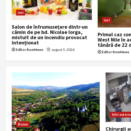
g
Iasi
a
Iasi
Salon de înfrumusețare dintr-un
cămin de pe bd. Nicolae Iorga,
t
Primul caz co
mistuit de un incendiu provocat
West Nile în ac
intenționat
i
tânără de 22 
Editor RomNews
august 5, 2026
Editor RomNews
o
n
Stiri extern
Buzau
Chirurgii a