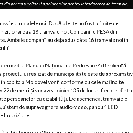
ro din partea turcilor şi a polonezilor pentru introducerea de tramvaie.
ro din partea turcilor şi a polonezilor pentru introducerea de tramvaie.
amvaie cu modele noi. Două oferte au fost primite de
achiziţionarea a 18 tramvaie noi. Companiile PESA din
te. Ambele companii au deja adus câte 16 tramvaie noi în
şului.
intermediul Planului Naţional de Redresare şi Rezilienţă
 proiectului realizat de municipalitate este de aproximativ
 în capitala Moldovei vor fi conforme cu cele mai înalte
22 de metri şi vor avea minim 135 de locuri fiecare, dintr
inate persoanelor cu dizabilităţi. De asemenea, tramvaiele
ire, sistem de supraveghere audio-video, panouri LED,
 la coliziune.
să achiziţioneze şi 25 de autobuze electrice cu o lungime