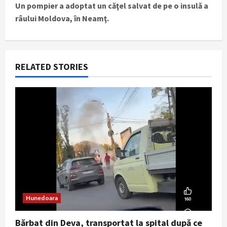
Un pompier a adoptat un căţel salvat de pe o insulă a
n
râului Moldova, în Neamţ.
a
v
RELATED STORIES
i
g
a
t
i
o
Hunedoara
n
Bărbat din Deva, transportat la spital după ce