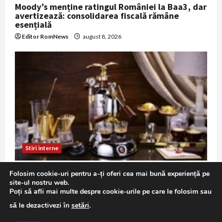
Moody’s menține ratingul României la Baa3, dar
avertizează: consolidarea fiscală rămâne
esențială
Editor RomNews
august 8, 2026
Stiri interne
Pericol major la trecerea de cale ferată de pe
Folosim cookie-uri pentru a-ți oferi cea mai bună experiență pe
Șoseaua Petricani: o mașină blocată între
site-ul nostru web.
bariere în timp ce trecea trenul
Poți să afli mai multe despre cookie-urile pe care le folosim sau
Editor RomNews
august 8, 2026
să le dezactivezi în
setări
.