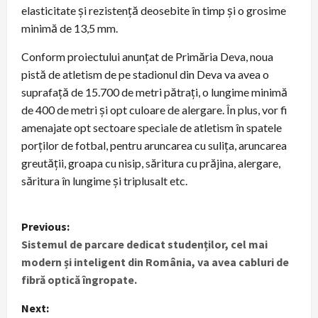
elasticitate și rezistență deosebite în timp și o grosime
minimă de 13,5 mm.
Conform proiectului anunțat de Primăria Deva, noua
pistă de atletism de pe stadionul din Deva va avea o
suprafață de 15.700 de metri pătrați, o lungime minimă
de 400 de metri și opt culoare de alergare. În plus, vor fi
amenajate opt sectoare speciale de atletism în spatele
porților de fotbal, pentru aruncarea cu sulița, aruncarea
greutății, groapa cu nisip, săritura cu prăjina, alergare,
săritura în lungime și triplusalt etc.
P
Previous:
Sistemul de parcare dedicat studenților, cel mai
o
modern și inteligent din România, va avea cabluri de
s
fibră optică îngropate.
t
Next: