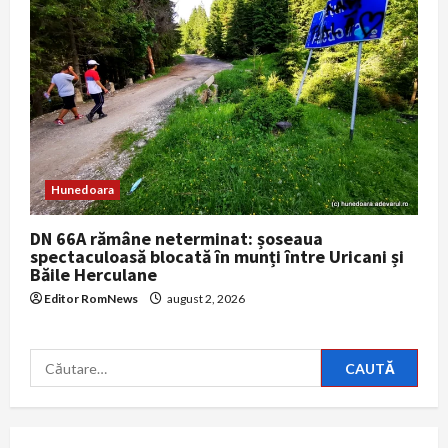
Hunedoara
DN 66A rămâne neterminat: șoseaua
spectaculoasă blocată în munți între Uricani și
Băile Herculane
Editor RomNews
august 2, 2026
Caută
după: