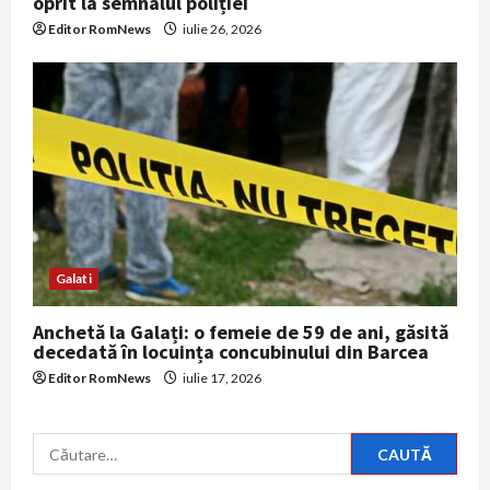
oprit la semnalul poliției
Editor RomNews
iulie 26, 2026
Galati
Anchetă la Galați: o femeie de 59 de ani, găsită
decedată în locuința concubinului din Barcea
Editor RomNews
iulie 17, 2026
Caută
după: