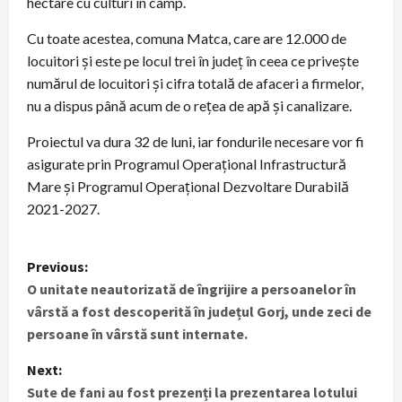
hectare cu culturi în câmp.
Cu toate acestea, comuna Matca, care are 12.000 de
locuitori și este pe locul trei în județ în ceea ce privește
numărul de locuitori și cifra totală de afaceri a firmelor,
nu a dispus până acum de o rețea de apă și canalizare.
Proiectul va dura 32 de luni, iar fondurile necesare vor fi
asigurate prin Programul Operațional Infrastructură
Mare și Programul Operațional Dezvoltare Durabilă
2021-2027.
P
Previous:
O unitate neautorizată de îngrijire a persoanelor în
o
vârstă a fost descoperită în județul Gorj, unde zeci de
s
persoane în vârstă sunt internate.
t
Next:
Sute de fani au fost prezenți la prezentarea lotului