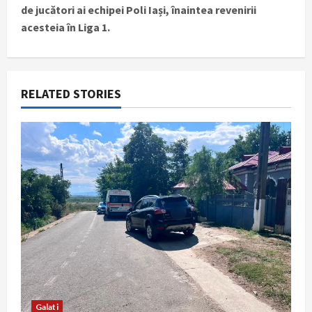
n
de jucători ai echipei Poli Iași, înaintea revenirii
acesteia în Liga 1.
a
v
i
RELATED STORIES
g
a
t
i
o
n
Galati