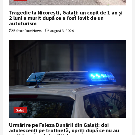
Tragedie la Nicorești, Galați: un copil de 1 an și
2 luni a murit după ce a fost lovit de un
autoturism
Editor RomNews
august 3, 2026
Galati
Urmărire pe Faleza Dunării din Galați: doi
adolescenți pe trotinetă, opriți după ce nu au