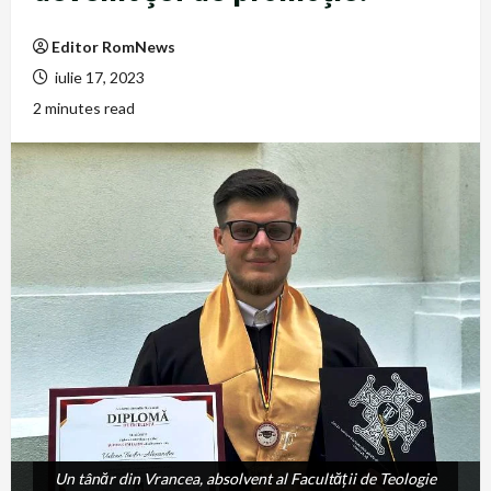
Editor RomNews
iulie 17, 2023
2 minutes read
Un tânăr din Vrancea, absolvent al Facultății de Teologie
Un tânăr din Vrancea, absolvent al Facultății de Teologie