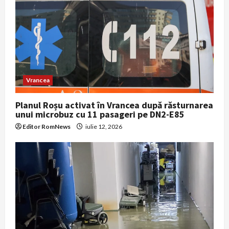
t
i
o
n
Vrancea
Planul Roșu activat în Vrancea după răsturnarea
unui microbuz cu 11 pasageri pe DN2-E85
Editor RomNews
iulie 12, 2026