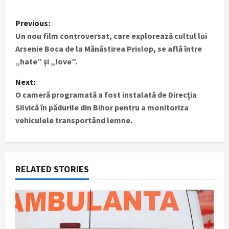
P
Previous:
Un nou film controversat, care explorează cultul lui
o
Arsenie Boca de la Mănăstirea Prislop, se află între
s
„hate” și „love”.
t
Next:
O cameră programată a fost instalată de Direcţia
n
Silvică în pădurile din Bihor pentru a monitoriza
vehiculele transportând lemne.
a
v
i
RELATED STORIES
g
a