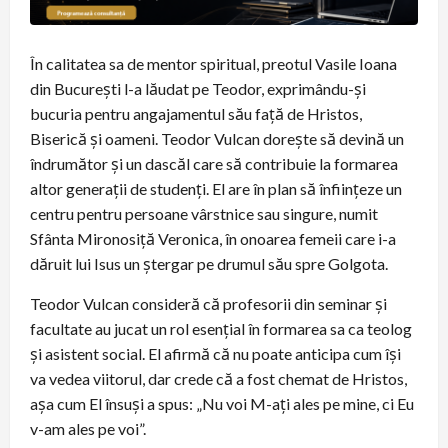
În calitatea sa de mentor spiritual, preotul Vasile Ioana
din București l-a lăudat pe Teodor, exprimându-și
bucuria pentru angajamentul său față de Hristos,
Biserică și oameni. Teodor Vulcan dorește să devină un
îndrumător și un dascăl care să contribuie la formarea
altor generații de studenți. El are în plan să înființeze un
centru pentru persoane vârstnice sau singure, numit
Sfânta Mironosiță Veronica, în onoarea femeii care i-a
dăruit lui Isus un ștergar pe drumul său spre Golgota.
Teodor Vulcan consideră că profesorii din seminar și
facultate au jucat un rol esențial în formarea sa ca teolog
și asistent social. El afirmă că nu poate anticipa cum își
va vedea viitorul, dar crede că a fost chemat de Hristos,
așa cum El însuși a spus: „Nu voi M-ați ales pe mine, ci Eu
v-am ales pe voi”.