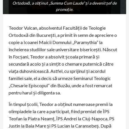
Ortodoxă, a obținut „Summa Cum Laude” și a devenit șef de
Ortodoxă, a obținut „Summa Cum Laude” și a devenit șef de
promoție.
promoție.
Teodor Vulcan, absolventul Facultății de Teologie
Ortodoxă din București, a primit în semn de apreciere o
copie a Icoanei Maicii Domnului „Paramythia” la
încheierea studiilor sale universitare bisericești. Născut
în Focșani, Teodor a absolvit școala primară și
secundară acolo și a simțit o chemare puternică către
viața duhovnicească. Astfel, cu sprijinul și acordul
familiei sale, el a decis să urmeze Seminarul Teologic
„Chesarie Episcopul” din Buzău, unde a fost remarcat
pentru harul și diligenta sa.
În timpul școlii, Teodor a obținut numeroase premii la
olimpiadele la care a participat, fiind premiat de ÎPS
Teofan la Piatra Neamț, ÎPS Andrei la Cluj-Napoca, PS
Justin la Baia Mare și PS Lucian la Caransebeș. După