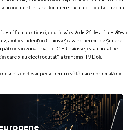
a un incident în care doi tineri s-au electrocutat în zona
u identificat doi tineri, unul în vârstă de 26 de ani, cetățean
ancez, ambii studenți în Craiova și având permis de ședere.
u pătruns în zona Triajului C.F. Craiova și s-au urcat pe
n care s-au electrocutat”, a transmis IPJ Dolj.
ii au deschis un dosar penal pentru vătămare corporală din