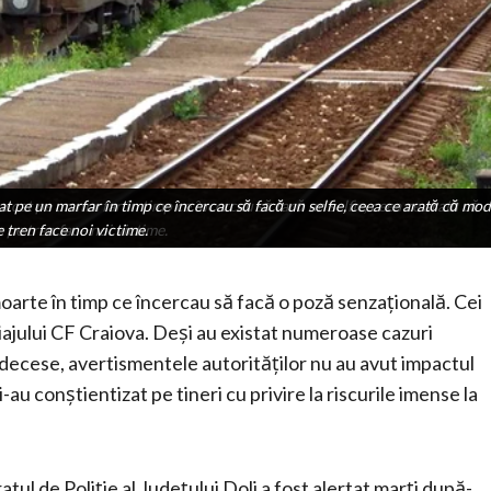
at pe un marfar în timp ce încercau să facă un selfie, ceea ce arată că mo
rcat pe un marfar în timp ce încercau să facă un selfie, ceea ce arată că
 pe tren face noi victime.
e tren face noi victime.
moarte în timp ce încercau să facă o poză senzațională. Cei
iajului CF Craiova. Deși au existat numeroase cazuri
cu decese, avertismentele autorităților nu au avut impactul
-au conștientizat pe tineri cu privire la riscurile imense la
tul de Poliţie al Judeţului Dolj a fost alertat marți după-