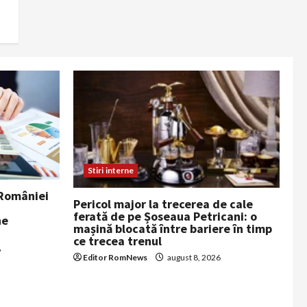
Stiri interne
 României
Pericol major la trecerea de cale
ferată de pe Șoseaua Petricani: o
ne
mașină blocată între bariere în timp
ce trecea trenul
6
Editor RomNews
august 8, 2026