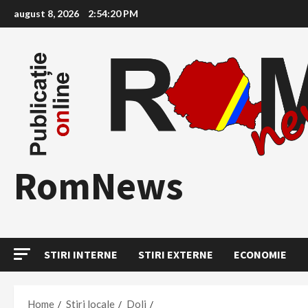
Skip
august 8, 2026
2:54:22 PM
to
content
RomNews
STIRI INTERNE
STIRI EXTERNE
ECONOMIE
Home
Stiri locale
Dolj