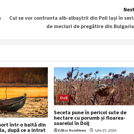
Next
n
Cui se vor confrunta alb-albaștrii din Poli Iași în seri
de meciuri de pregătire din Bulgaria
Dolj
Seceta pune în pericol sute de
hectare cu porumb și floarea-
soarelui în Dolj
ort într-o baltă din
a, după ce a intrat
Editor RomNews
iulie 25, 2026