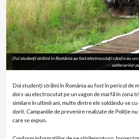
Doi studenți străini în România au fost electrocutați când s-au urc
Doi studenți străini în România au fost electrocutați când s-au u
moda selfie-urilor
selfie-urilor p
Doi studenți străini în România au fost în pericol de 
doi s-au electrocutat pe un vagon de marfă în zona tr
similare în ultimii ani, multe dintre ele soldându-se 
dorit. Campaniile de prevenire realizate de Poliție nu i
care se expun.
Conform informațiilor de pe stirileprotv.ro, Inspectora