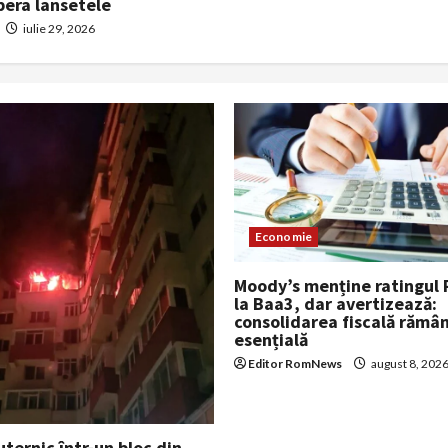
pera lansetele
iulie 29, 2026
Economie
Moody’s menține ratingul
la Baa3, dar avertizează:
consolidarea fiscală rămâ
esențială
Editor RomNews
august 8, 202
uternic într-un bloc din