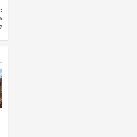
:
a
?