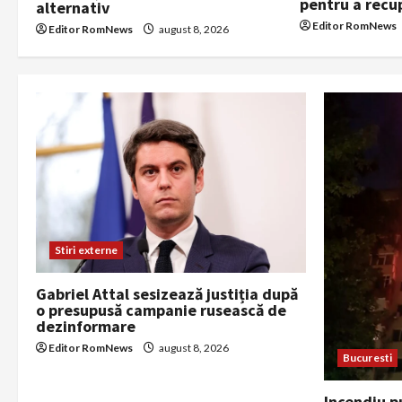
t
pentru a recu
alternativ
Editor RomNews
Editor RomNews
august 8, 2026
i
o
n
Stiri externe
Gabriel Attal sesizează justiția după
o presupusă campanie rusească de
dezinformare
Editor RomNews
august 8, 2026
Bucuresti
Incendiu p