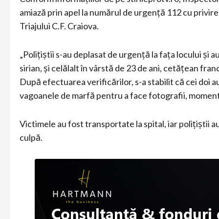
amiază prin apel la numărul de urgență 112 cu privire l
Triajului C.F. Craiova.
„Polițiștii s-au deplasat de urgență la fața locului și a
sirian, și celălalt în vârstă de 23 de ani, cetățean fr
După efectuarea verificărilor, s-a stabilit că cei doi a
vagoanele de marfă pentru a face fotografii, moment î
Victimele au fost transportate la spital, iar polițișt
culpă.