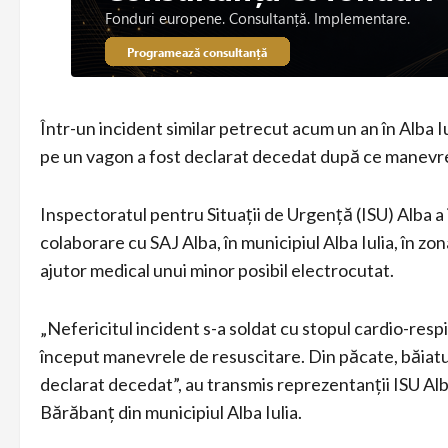
Într-un incident similar petrecut acum un an în Alba I
pe un vagon a fost declarat decedat după ce manevre
Inspectoratul pentru Situații de Urgență (ISU) Alba a
colaborare cu SAJ Alba, în municipiul Alba Iulia, în zon
ajutor medical unui minor posibil electrocutat.
„Nefericitul incident s-a soldat cu stopul cardio-respir
început manevrele de resuscitare. Din păcate, băiatul
declarat decedat”, au transmis reprezentanții ISU Alba. 
Bărăbanț din municipiul Alba Iulia.