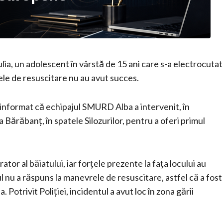
ulia, un adolescent în vârstă de 15 ani care s-a electrocutat
le de resuscitare nu au avut succes.
 informat că echipajul SMURD Alba a intervenit, în
a Bărăbanț, în spatele Silozurilor, pentru a oferi primul
ator al băiatului, iar forțele prezente la fața locului au
 nu a răspuns la manevrele de resuscitare, astfel că a fost
Potrivit Poliției, incidentul a avut loc în zona gării