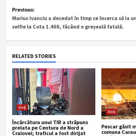
P
Previous:
Marius Ivanciu a decedat în timp ce încerca să ia u
o
selfie la Cota 1.400, făcând o greșeală fatală.
s
t
RELATED STORIES
n
a
v
i
Dolj
g
Dolj
Încărcătura unui TIR a străpuns
a
Pescar găsit m
prelata pe Centura de Nord a
comuna Caraul
Craiovei; traficul a fost dirijat