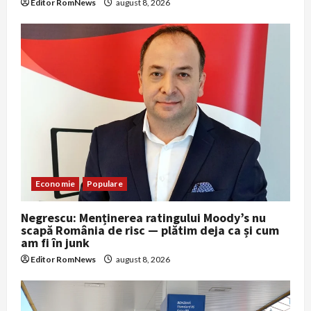
Editor RomNews
august 8, 2026
Economie
Populare
Negrescu: Menținerea ratingului Moody’s nu
scapă România de risc — plătim deja ca și cum
am fi în junk
Editor RomNews
august 8, 2026