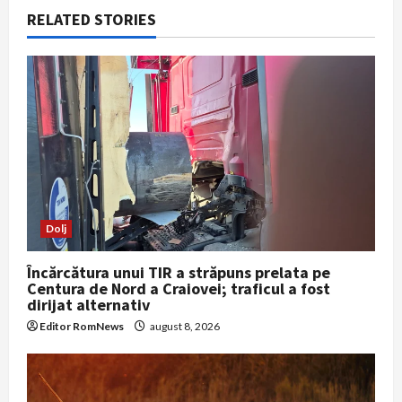
i
RELATED STORIES
g
a
t
i
o
Dolj
n
Încărcătura unui TIR a străpuns prelata pe
Centura de Nord a Craiovei; traficul a fost
dirijat alternativ
Editor RomNews
august 8, 2026