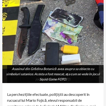
Asasinul din Grădina Botanică avea asupra sa obiecte cu
Asasinul din Grădina Botanică avea asupra sa obiecte cu
simboluri satanice. Acesta a fost mascat, aşa cum se vede în jocul
simboluri satanice. Acesta a fost mascat, aşa cum se vede în
jocul Squid Game FOTO.
Squid Game FOTO.
La perchezițiile efectuate, polițiștii au descoperit în
rucsacul lui Mario Fojică, elevul responsabil de