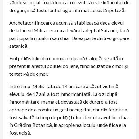
zâmbea. Inițial, toată lumea a crezut că este influențat de
droguri, însă testul antidrog a infirmat această ipoteză.
Anchetatorii încearcă acum să stabilească dacă elevul
de la Liceul Militar era cu adevărat adept al Satanei, dacă
participa la ritualuri sau chiar făcea parte dintr-o grupare
satanică.
Fiul polițistului din comuna doljeană Calopăr se află în
prezent în arestul poliției doljene, fiind acuzat de omor și
tentativă de omor.
Între timp, Melis, fata de 14 ani care a căzut victimă
elevului de 17 ani, a fost înmormântată. La o zi după
înmormântare, mama ei, devastată de durere, a fost
aproape de a comite un gest necugetat, dar din fericire a
fost salvată la timp de polițiști. Incidentul a avut loc chiar
în Grădina Botanică, în apropierea locului unde fiica ei a
fost ucisă.