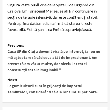
Singura veste bună vine de la Spitalul de Urgență din
Craiova. Emi, prietenul Melisei, se află în continuare în
secția de terapie intensivă, dar este conștient și stabil.
Pentru prima dată, medicii afirmă că starea lui este
favorabilă. Există șanse ca Emi să supraviețuiască.
P
Previous:
Casa SF din Cluj a devenit virală pe internet, iar eu nu
o
mă așteptam să văd ceva atât de impresionant. Am
s
crezut că am văzut multe, dar nivelul acestei
construcții este inimaginabil.”
t
Next:
n
Legumicultorii sunt îngrijorați de importul
semințelor, considerând că ale lor sunt superioare.
a
v