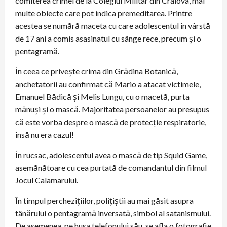
comiterea crimei de la Colegiul Militar din Craiova, mai
multe obiecte care pot indica premeditarea. Printre
acestea se numără maceta cu care adolescentul în vârstă
de 17 ani a comis asasinatul cu sânge rece, precum și o
pentagramă.
În ceea ce privește crima din Grădina Botanică,
anchetatorii au confirmat că Mario a atacat victimele,
Emanuel Bădică și Melis Lungu, cu o macetă, purta
mănuși și o mască. Majoritatea persoanelor au presupus
că este vorba despre o mască de protecție respiratorie,
însă nu era cazul!
În rucsac, adolescentul avea o mască de tip Squid Game,
asemănătoare cu cea purtată de comandantul din filmul
Jocul Calamarului.
În timpul perchezițiilor, polițiștii au mai găsit asupra
tânărului o pentagramă inversată, simbol al satanismului.
De asemenea, pe husa telefonului său, se afla o fotografie