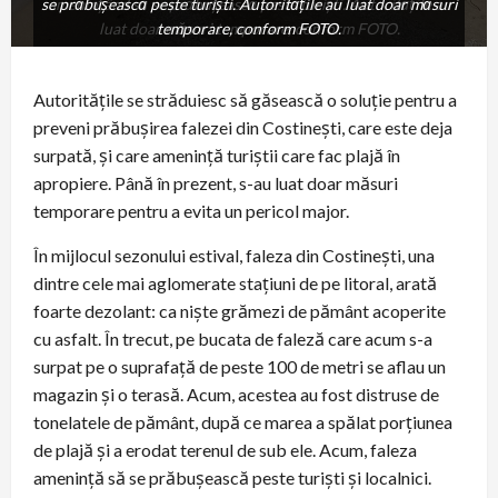
se prăbușească peste turiști. Autoritățile au luat doar măsuri
amenințând să se prăbușească peste turiști. Autoritățile au
luat doar măsuri temporare, conform FOTO.
temporare, conform FOTO.
Autoritățile se străduiesc să găsească o soluție pentru a
preveni prăbușirea falezei din Costinești, care este deja
surpată, și care amenință turiștii care fac plajă în
apropiere. Până în prezent, s-au luat doar măsuri
temporare pentru a evita un pericol major.
În mijlocul sezonului estival, faleza din Costinești, una
dintre cele mai aglomerate stațiuni de pe litoral, arată
foarte dezolant: ca niște grămezi de pământ acoperite
cu asfalt. În trecut, pe bucata de faleză care acum s-a
surpat pe o suprafață de peste 100 de metri se aflau un
magazin și o terasă. Acum, acestea au fost distruse de
tonelatele de pământ, după ce marea a spălat porțiunea
de plajă și a erodat terenul de sub ele. Acum, faleza
amenință să se prăbușească peste turiști și localnici.