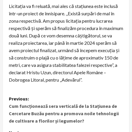
Licitația va fi reluată, mai ales că stațiunea este inclusă
într-un proiect de înnisipare. „Există surpări de mal în
zona respectivă. Am propus licitația pentru lucrarea
respectivă și sperăm să finalizăm procedura în maximum
două luni. După ce vom desemna câștigătorul, se va
realiza proiectarea, iar până în martie 2024 sperăm să
avem proiectul finalizat, urmând să începem execuția și
să construim o plajă cu o lățime de aproximativ 150 de
metri, care va asigura stabilitatea falezei respective”, a
declarat Hristu Uzun, directorul Apele Române –
Dobrogea Litoral, pentru „Adevărul”.
P
Previous:
Cum funcționează sera verticală de la Stațiunea de
o
Cercetare Buzău pentru a promova noile tehnologii
s
de cultivare a florilor și legumelor?