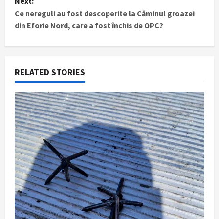
t
Next:
Ce nereguli au fost descoperite la Căminul groazei
n
din Eforie Nord, care a fost închis de OPC?
a
v
RELATED STORIES
i
g
a
t
i
o
n