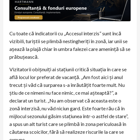
Cu toate că indicatorii cu „Accesul interzis” sunt încă
vizibili, turiștii se plimbă nestingheriți în zonă, iar unii se
așează la plajă chiar în umbra falezei care amenință să se
prăbușească.
Vizitatorii obișnuiți ai stațiunii critică situația în care se
află locul lor preferat de vacanță. „Am fost aici și anul
trecut și văd că surparea s-a înrăutățit foarte mult. Nu
știu de ce nimeni nu face nimic, ce mai așteaptă?”, a
declarat un turist. „Nu am observat că aceasta este o
zonă interzisă, nu văd niciun gard. Este foarte rău că în
mijlocul sezonului găsim stațiunea într-o astfel de stare”,
a spus un alt turist care se plimbă în zona periculoasă în
căutarea scoicilor, fără să realizeze riscurile la care se
expune.