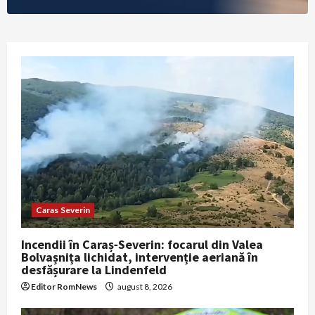
Caras Severin
Incendii în Caraș‑Severin: focarul din Valea
Bolvașnița lichidat, intervenție aeriană în
desfășurare la Lindenfeld
Editor RomNews
august 8, 2026