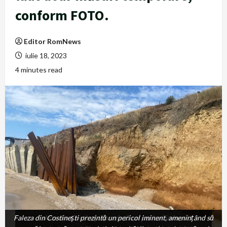
conform FOTO.
Editor RomNews
iulie 18, 2023
4 minutes read
Faleza din Costinești prezintă un pericol iminent, amenințând să
Faleza din Costinești prezintă un pericol iminent,