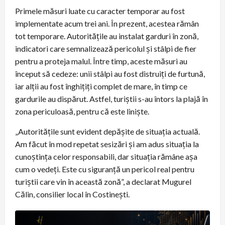
Primele măsuri luate cu caracter temporar au fost
implementate acum trei ani. În prezent, acestea rămân
tot temporare. Autoritățile au instalat garduri în zonă,
indicatori care semnalizează pericolul și stâlpi de fier
pentru a proteja malul. Între timp, aceste măsuri au
început să cedeze: unii stâlpi au fost distruiți de furtună,
iar alții au fost înghițiți complet de mare, în timp ce
gardurile au dispărut. Astfel, turiștii s-au întors la plajă în
zona periculoasă, pentru că este liniște.
„Autoritățile sunt evident depășite de situația actuală.
Am făcut în mod repetat sesizări și am adus situația la
cunoștința celor responsabili, dar situația rămâne așa
cum o vedeți. Este cu siguranță un pericol real pentru
turiștii care vin în această zonă”, a declarat Mugurel
Călin, consilier local în Costinești.