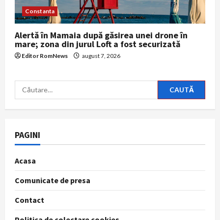
Constanta
Alertă în Mamaia după găsirea unei drone în
mare; zona din jurul Loft a fost securizată
Editor RomNews
august 7, 2026
Caută
după:
PAGINI
Acasa
Comunicate de presa
Contact
Politica de colectare cookies