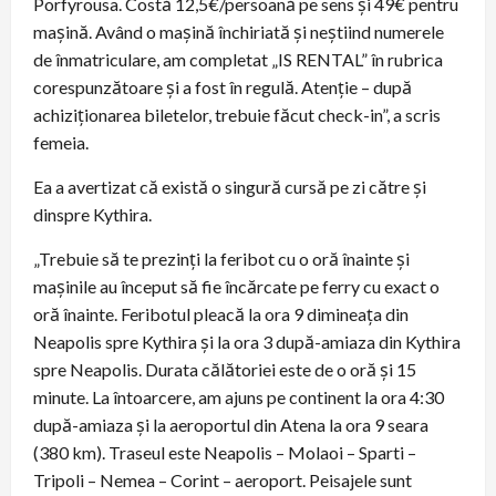
Porfyrousa. Costă 12,5€/persoană pe sens și 49€ pentru
mașină. Având o mașină închiriată și neștiind numerele
de înmatriculare, am completat „IS RENTAL” în rubrica
corespunzătoare și a fost în regulă. Atenție – după
achiziționarea biletelor, trebuie făcut check-in”, a scris
femeia.
Ea a avertizat că există o singură cursă pe zi către și
dinspre Kythira.
„Trebuie să te prezinți la feribot cu o oră înainte și
mașinile au început să fie încărcate pe ferry cu exact o
oră înainte. Feribotul pleacă la ora 9 dimineața din
Neapolis spre Kythira și la ora 3 după-amiaza din Kythira
spre Neapolis. Durata călătoriei este de o oră și 15
minute. La întoarcere, am ajuns pe continent la ora 4:30
după-amiaza și la aeroportul din Atena la ora 9 seara
(380 km). Traseul este Neapolis – Molaoi – Sparti –
Tripoli – Nemea – Corint – aeroport. Peisajele sunt