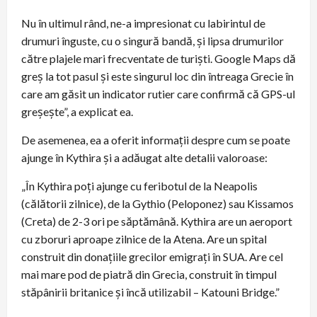
Nu în ultimul rând, ne-a impresionat cu labirintul de
drumuri înguste, cu o singură bandă, și lipsa drumurilor
către plajele mari frecventate de turiști. Google Maps dă
greș la tot pasul și este singurul loc din întreaga Grecie în
care am găsit un indicator rutier care confirmă că GPS-ul
greșește”, a explicat ea.
De asemenea, ea a oferit informații despre cum se poate
ajunge în Kythira și a adăugat alte detalii valoroase:
„În Kythira poți ajunge cu feribotul de la Neapolis
(călătorii zilnice), de la Gythio (Peloponez) sau Kissamos
(Creta) de 2-3 ori pe săptămână. Kythira are un aeroport
cu zboruri aproape zilnice de la Atena. Are un spital
construit din donațiile grecilor emigrați în SUA. Are cel
mai mare pod de piatră din Grecia, construit în timpul
stăpânirii britanice și încă utilizabil – Katouni Bridge.”