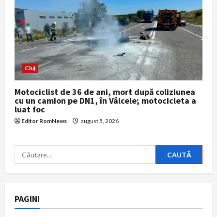
Cluj
Motociclist de 36 de ani, mort după coliziunea
cu un camion pe DN1, în Vâlcele; motocicleta a
luat foc
Editor RomNews
august 5, 2026
Caută
după:
PAGINI