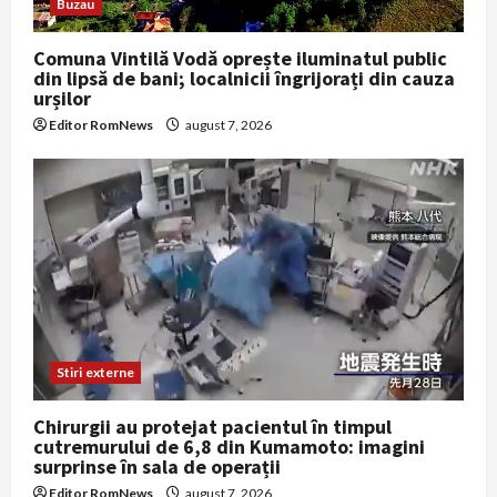
Buzau
Comuna Vintilă Vodă oprește iluminatul public
din lipsă de bani; localnicii îngrijorați din cauza
urșilor
Editor RomNews
august 7, 2026
Stiri externe
Chirurgii au protejat pacientul în timpul
cutremurului de 6,8 din Kumamoto: imagini
surprinse în sala de operații
Editor RomNews
august 7, 2026