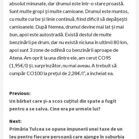
absolut minunate, dar drumul este într-o stare proastă.
Sunt multe gropi și multe camioane. Drumul este muntos,
cu multe curbe și linie continuă, fiind dificil să depășești
camioanele. După Nemea, drumul devine mai lat și mai
bun, apoi este autostradă. Există destul de multe
benzinării pe drum, dar nu există niciuna în ultimii 80 km,
apoi sunt 3 zone de odihnă cu benzinării aproape de
Atena. Am oprit la una dintre ele, am cerut CO95
(1,95€/l) și, surprinzător, nu mai aveau. A trebuit să
cumpăr CO100 la prețul de 2,28€/l”, a încheiat ea.
P
Previous:
Un bărbat care și-a scos cuțitul din spate a fugit
o
pentru a se salva. Cine era pe urmele lui?
s
Next:
t
Primăria Tulcea se opune impunerii unei taxe de un
leu pentru fiecare persoană care ajunge în suburbia