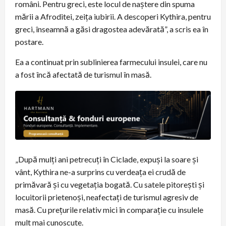
români. Pentru greci, este locul de naștere din spuma
mării a Afroditei, zeița iubirii. A descoperi Kythira, pentru
greci, înseamnă a găsi dragostea adevărată”, a scris ea în
postare.
Ea a continuat prin sublinierea farmecului insulei, care nu
a fost încă afectată de turismul în masă.
„După mulți ani petrecuți în Ciclade, expuși la soare și
vânt, Kythira ne-a surprins cu verdeața ei crudă de
primăvară și cu vegetația bogată. Cu satele pitorești și
locuitorii prietenoși, neafectați de turismul agresiv de
masă. Cu prețurile relativ mici în comparație cu insulele
mult mai cunoscute.