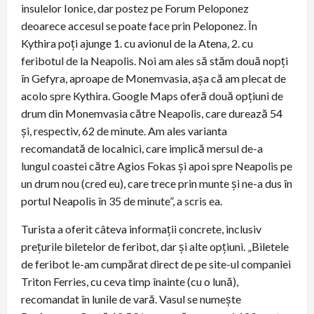
insulelor Ionice, dar postez pe Forum Peloponez
deoarece accesul se poate face prin Peloponez. În
Kythira poți ajunge 1. cu avionul de la Atena, 2. cu
feribotul de la Neapolis. Noi am ales să stăm două nopți
în Gefyra, aproape de Monemvasia, așa că am plecat de
acolo spre Kythira. Google Maps oferă două opțiuni de
drum din Monemvasia către Neapolis, care durează 54
și, respectiv, 62 de minute. Am ales varianta
recomandată de localnici, care implică mersul de-a
lungul coastei către Agios Fokas și apoi spre Neapolis pe
un drum nou (cred eu), care trece prin munte și ne-a dus în
portul Neapolis în 35 de minute”, a scris ea.
Turista a oferit câteva informații concrete, inclusiv
prețurile biletelor de feribot, dar și alte opțiuni. „Biletele
de feribot le-am cumpărat direct de pe site-ul companiei
Triton Ferries, cu ceva timp înainte (cu o lună),
recomandat în lunile de vară. Vasul se numește