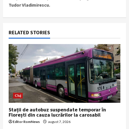
n
Tudor Vladimirescu.
a
v
RELATED STORIES
i
g
a
t
i
Cluj
o
Stații de autobuz suspendate temporar în
n
Florești din cauza lucrărilor la carosabil
Editor RomNews
august 7, 2026