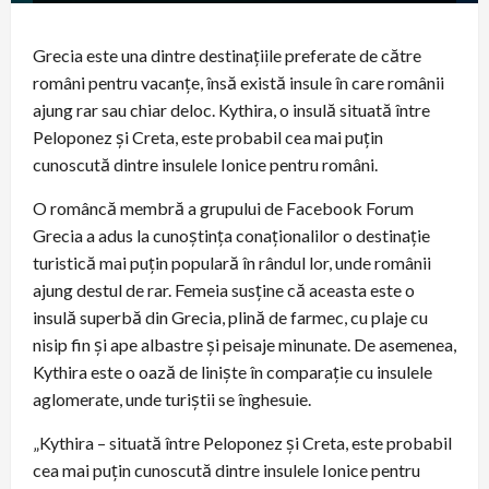
Grecia este una dintre destinațiile preferate de către
români pentru vacanțe, însă există insule în care românii
ajung rar sau chiar deloc. Kythira, o insulă situată între
Peloponez și Creta, este probabil cea mai puțin
cunoscută dintre insulele Ionice pentru români.
O româncă membră a grupului de Facebook Forum
Grecia a adus la cunoștința conaționalilor o destinație
turistică mai puțin populară în rândul lor, unde românii
ajung destul de rar. Femeia susține că aceasta este o
insulă superbă din Grecia, plină de farmec, cu plaje cu
nisip fin și ape albastre și peisaje minunate. De asemenea,
Kythira este o oază de liniște în comparație cu insulele
aglomerate, unde turiștii se înghesuie.
„Kythira – situată între Peloponez și Creta, este probabil
cea mai puțin cunoscută dintre insulele Ionice pentru