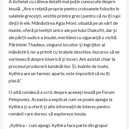
A încheiat cu câteva detalii mai puțin cunoscute despre
insulă. „Are o rețetă proprie pentru crutoanele folosite în
salatele grecești, vestite printre greci pentru că nu îți rupi
dinții în ele. Mănăstirea Agia Moni, situată pe un vârf de
munte, oferă priveliști unice ale portului Diakofti, dar și
ale părții sudice a insulei, meritând cu siguranță o vizită.
Părintele Thadeus, singurul locuitor și îngrijitor al
mănăstirii, ne-a primit cu brațele deschise, bucuros să ne
vorbească despre biserică și locuri. Am asistat chiar la
procesul producerii lumânărilor. Și, înainte de toate,
Kythira are un farmec aparte, este imposibil să nu îți
placă.”
O altă româncă a scris despre aceeași insulă pe Forum
Peloponez. Aceasta a explicat cum se poate ajunge la
Kythira și a oferit și alte informații de interes pentru
românii care doresc să exploreze insula.
„Kythira – cum ajungi. Kythira face parte din grupul