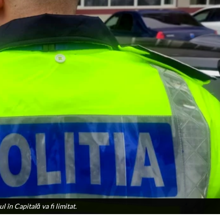
l în Capitală va fi limitat.
l în Capitală va fi limitat.