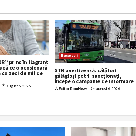
Bucuresti
NR” prins în flagrant
după ce o pensionară
STB avertizează: călătorii
ă cu zeci de mii de
gălăgioși pot fi sancționați,
începe o campanie de informare
august 6, 2026
Editor RomNews
august 6, 2026