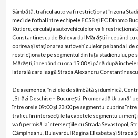
Sâmbătă, traficul auto va fi restricționat în zona Sta
meci de fotbal între echipele FCSB și FC Dinamo Bucur
Rutiere, circulația autovehiculelor va fi restricțion
Constantinescu de Bulevardul Mărăști începând cu o
oprirea și staționarea autovehiculelor pe banda I de c
restricționate pe segmentul din fața stadionului, pe
Mărăști, începând cu ora 15:00 și până după încheierea
laterală care leagă Strada Alexandru Constantinescu d
De asemenea, în zilele de sâmbătă și duminică, Cent
„Străzi Deschise – București, Promenadă Urbană” pe Cal
între orele 09:00 și 23:00 pe segmentul cuprins între 
traficul în intersecțiile la capetele segmentului menți
va fi permisă la intersecțiile cu Strada Sevastopol,
Câmpineanu, Bulevardul Regina Elisabeta și Strada Ști