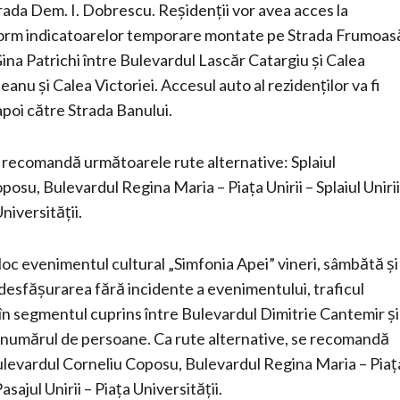
rada Dem. I. Dobrescu. Reșidenții vor avea acces la
onform indicatoarelor temporare montate pe Strada Frumoas
Gina Patrichi între Bulevardul Lascăr Catargiu și Calea
teanu și Calea Victoriei. Accesul auto al rezidenților va fi
 apoi către Strada Banului.
ă recomandă următoarele rute alternative: Splaiul
osu, Bulevardul Regina Maria – Piața Unirii – Splaiul Unirii
niversității.
 loc evenimentul cultural „Simfonia Apei” vineri, sâmbătă și
 desfășurarea fără incidente a evenimentului, traficul
i, în segmentul cuprins între Bulevardul Dimitrie Cantemir și
de numărul de persoane. Ca rute alternative, se recomandă
Bulevardul Corneliu Coposu, Bulevardul Regina Maria – Piaț
asajul Unirii – Piața Universității.