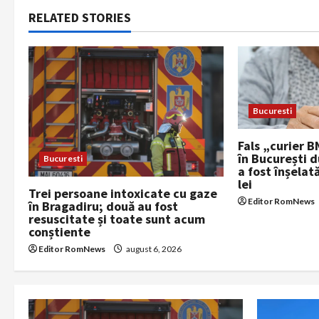
n
RELATED STORIES
a
v
i
Bucuresti
g
Fals „curier B
a
în București 
Bucuresti
a fost înșelat
lei
t
Trei persoane intoxicate cu gaze
Editor RomNews
în Bragadiru; două au fost
i
resuscitate și toate sunt acum
conștiente
o
Editor RomNews
august 6, 2026
n