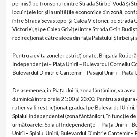
permisă pe tronsonul dintre Strada Știrbei Vodă și St
locuințele lor și la unitățile economice din zonă, c
între Strada Sevastopol și Calea Victoriei, pe Strada 
Victoriei, și pe Calea Griviței între Strada C-tin Budiș
redirecționat către aleea din fața Palatului Știrbei și
Pentru a evita zonele restricționate, Brigada Rutier
Independenței – Piața Unirii – Bulevardul Corneliu Cop
Bulevardul Dimitrie Cantemir – Pasajul Unirii – Piața U
De asemenea, în Piața Unirii, zona fântânilor, va avea
duminică între orele 21:00 și 23:00. Pentru a asigura
rutier va fi restricționat gradual pe Bulevardul Uniri
Splaiul Independenței (zona fântânilor), în funcție 
următoarele: Splaiul Independenței – Piața Unirii – 
Unirii – Splaiul Unirii, Bulevardul Dimitrie Cantemir – P