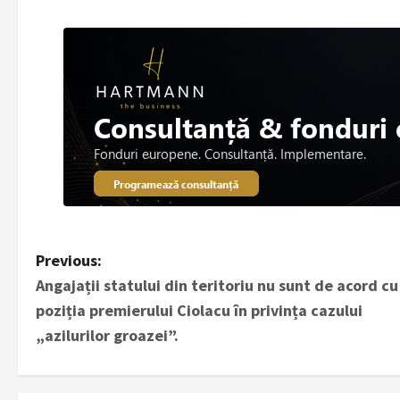
P
Previous:
Angajații statului din teritoriu nu sunt de acord cu
o
poziția premierului Ciolacu în privința cazului
s
„azilurilor groazei”.
t