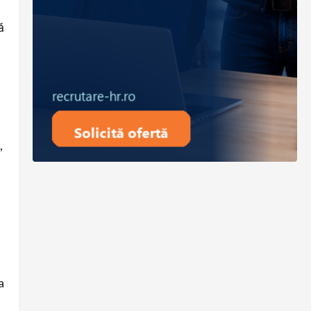
ă
,
a