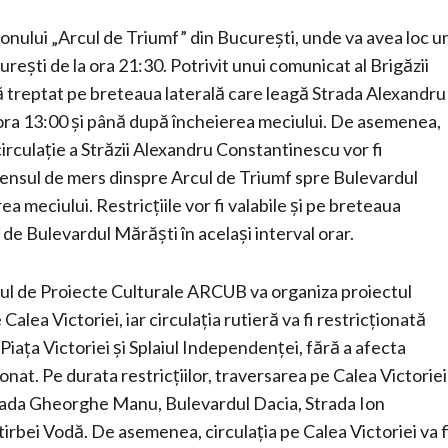
dionului „Arcul de Triumf” din București, unde va avea loc u
ești de la ora 21:30. Potrivit unui comunicat al Brigăzii
ată treptat pe breteaua laterală care leagă Strada Alexandru
ra 13:00 și până după încheierea meciului. De asemenea,
irculație a Străzii Alexandru Constantinescu vor fi
 sensul de mers dinspre Arcul de Triumf spre Bulevardul
 meciului. Restricțiile vor fi valabile și pe breteaua
e Bulevardul Mărăști în același interval orar.
rul de Proiecte Culturale ARCUB va organiza proiectul
ea Victoriei, iar circulația rutieră va fi restricționată
Piața Victoriei și Splaiul Independenței, fără a afecta
onat. Pe durata restricțiilor, traversarea pe Calea Victoriei
 Strada Gheorghe Manu, Bulevardul Dacia, Strada Ion
rbei Vodă. De asemenea, circulația pe Calea Victoriei va f