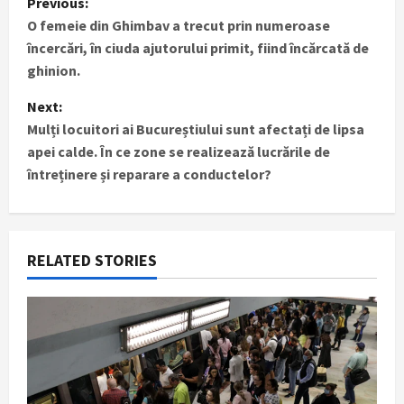
Previous:
O femeie din Ghimbav a trecut prin numeroase
o
încercări, în ciuda ajutorului primit, fiind încărcată de
s
ghinion.
t
Next:
Mulți locuitori ai Bucureștiului sunt afectați de lipsa
n
apei calde. În ce zone se realizează lucrările de
întreținere și reparare a conductelor?
a
v
i
RELATED STORIES
g
a
t