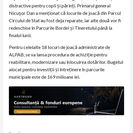
distractive pentru copii şi părinţi. Primarul general
Nicuşor Dan a menţionat că locurile de joacă din Parcul
Circului de Stat au fost deja reparate, iar alte două vor fi
redeschise în Parcurile Bordei şi Tineretului până la
finalul lunii.
Pentru celelalte 18 locuri de joacă administrate de
ALPAB, se va lansa procedura de achiziţie pentru
reabilitare, modernizare sau înlocuirea dotărilor. Bugetul
alocat pentru investiţii şi întreţinere în parcurile
municipale este de 169 milioane lei.
P