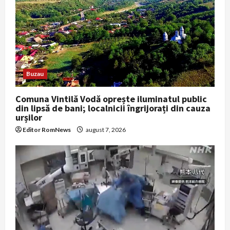
Buzau
Comuna Vintilă Vodă oprește iluminatul public
din lipsă de bani; localnicii îngrijorați din cauza
urșilor
Editor RomNews
august 7, 2026