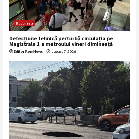
i
o
Bucuresti
n
Defecțiune tehnică perturbă circulația pe
Magistrala 1 a metroului vineri dimineață
Editor RomNews
august 7, 2026