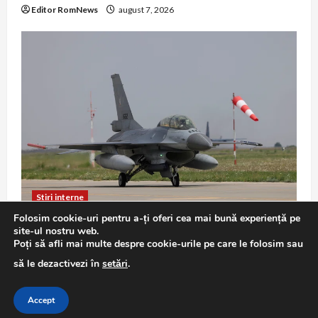
Editor RomNews
august 7, 2026
Stiri interne
Folosim cookie-uri pentru a-ți oferi cea mai bună experiență pe
F-16 în misiune de Poliție Aeriană: exercițiu
site-ul nostru web.
demonstrativ la Baza 86 Borcea
Poți să afli mai multe despre cookie-urile pe care le folosim sau
Editor RomNews
august 7, 2026
să le dezactivezi în
setări
.
Accept
Copyright © All rights reserved.