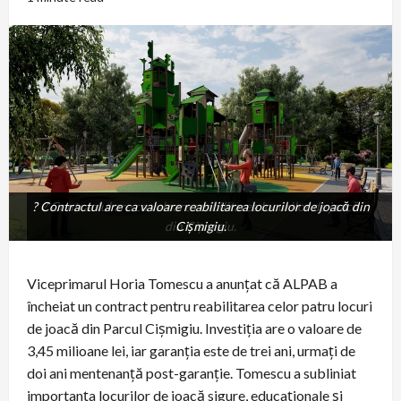
? Contractul are ca valoare reabilitarea locurilor de joacă din
? Contractul are ca valoare reabilitarea locurilor de joacă
din Cişmigiu.
Cişmigiu.
Viceprimarul Horia Tomescu a anunţat că ALPAB a
încheiat un contract pentru reabilitarea celor patru locuri
de joacă din Parcul Cişmigiu. Investiţia are o valoare de
3,45 milioane lei, iar garanţia este de trei ani, urmaţi de
doi ani mentenanţă post-garanţie. Tomescu a subliniat
importanţa locurilor de joacă sigure, educaţionale şi