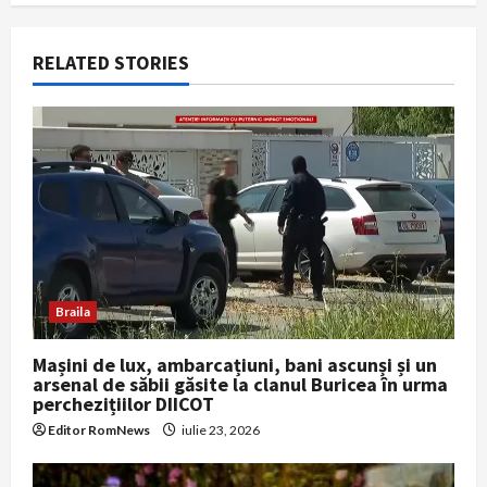
v
i
RELATED STORIES
g
a
t
i
o
Braila
n
Mașini de lux, ambarcațiuni, bani ascunși și un
arsenal de săbii găsite la clanul Buricea în urma
perchezițiilor DIICOT
Editor RomNews
iulie 23, 2026