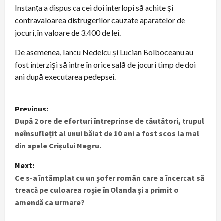
Instanța a dispus ca cei doi interlopi să achite și
contravaloarea distrugerilor cauzate aparatelor de
jocuri, în valoare de 3.400 de lei.
De asemenea, Iancu Nedelcu și Lucian Bolboceanu au
fost interziși să intre în orice sală de jocuri timp de doi
ani după executarea pedepsei.
P
Previous:
După 2 ore de eforturi întreprinse de căutători, trupul
o
neînsuflețit al unui băiat de 10 ani a fost scos la mal
s
din apele Crișului Negru.
t
Next:
Ce s-a întâmplat cu un șofer român care a încercat să
n
treacă pe culoarea roșie în Olanda și a primit o
amendă ca urmare?
a