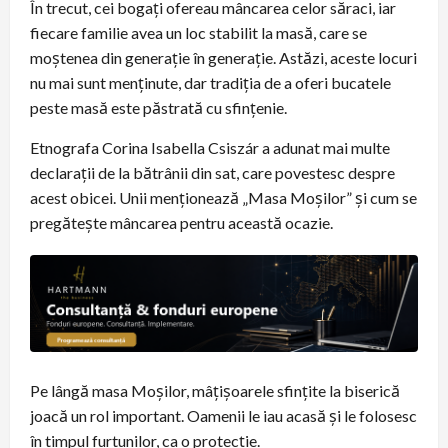
În trecut, cei bogați ofereau mâncarea celor săraci, iar
fiecare familie avea un loc stabilit la masă, care se
moștenea din generație în generație. Astăzi, aceste locuri
nu mai sunt menținute, dar tradiția de a oferi bucatele
peste masă este păstrată cu sfințenie.
Etnografa Corina Isabella Csiszár a adunat mai multe
declarații de la bătrânii din sat, care povestesc despre
acest obicei. Unii menționează „Masa Moșilor” și cum se
pregătește mâncarea pentru această ocazie.
Pe lângă masa Moșilor, mâțișoarele sfințite la biserică
joacă un rol important. Oamenii le iau acasă și le folosesc
în timpul furtunilor, ca o protecție.