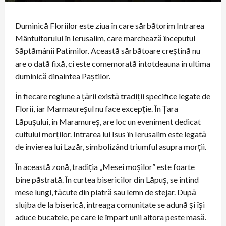
Duminică Floriilor este ziua în care sărbătorim Intrarea
Mântuitorului în Ierusalim, care marchează începutul
Săptămânii Patimilor. Această sărbătoare creștină nu
are o dată fixă, ci este comemorată întotdeauna în ultima
duminică dinaintea Paștilor.
În fiecare regiune a țării există tradiții specifice legate de
Florii, iar Marmaureșul nu face excepție. În Țara
Lăpușului, în Maramureș, are loc un eveniment dedicat
cultului morților. Intrarea lui Isus în Ierusalim este legată
de învierea lui Lazăr, simbolizând triumful asupra morții.
În această zonă, tradiția „Mesei moșilor” este foarte
bine păstrată. În curtea bisericilor din Lăpuș, se întind
mese lungi, făcute din piatră sau lemn de stejar. După
slujba de la biserică, întreaga comunitate se adună și își
aduce bucatele, pe care le împart unii altora peste masă.