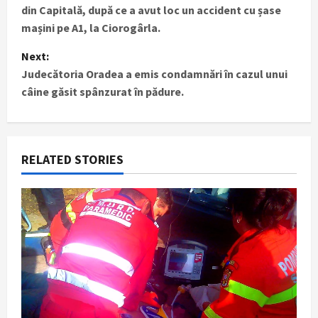
din Capitală, după ce a avut loc un accident cu șase
s
mașini pe A1, la Ciorogârla.
t
Next:
Judecătoria Oradea a emis condamnări în cazul unui
n
câine găsit spânzurat în pădure.
a
v
RELATED STORIES
i
g
a
t
i