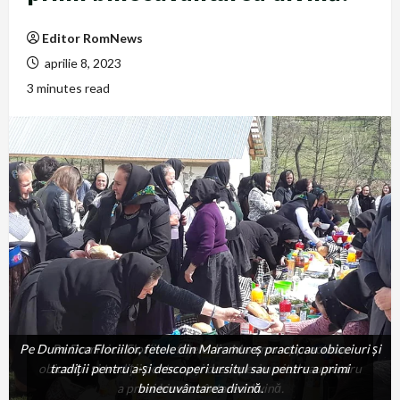
Editor RomNews
aprilie 8, 2023
3 minutes read
Pe Duminica Floriilor, fetele din Maramureș practicau obiceiuri și
Pe Duminica Floriilor, fetele din Maramureș practicau
obiceiuri și tradiții pentru a-și descoperi ursitul sau pentru
tradiții pentru a-și descoperi ursitul sau pentru a primi
a primi binecuvântarea divină.
binecuvântarea divină.