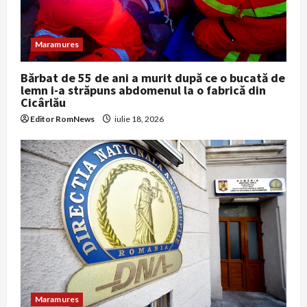
o
n
Maramures
Bărbat de 55 de ani a murit după ce o bucată de
lemn i-a străpuns abdomenul la o fabrică din
Cicârlău
Editor RomNews
iulie 18, 2026
Maramures