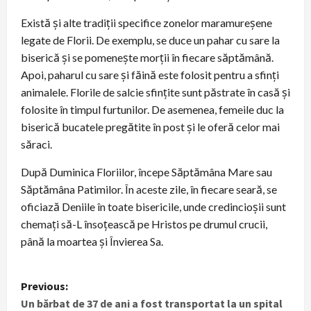
Există și alte tradiții specifice zonelor maramureșene
legate de Florii. De exemplu, se duce un pahar cu sare la
biserică și se pomenește morții în fiecare săptămână.
Apoi, paharul cu sare și făină este folosit pentru a sfinți
animalele. Florile de salcie sfințite sunt păstrate în casă și
folosite în timpul furtunilor. De asemenea, femeile duc la
biserică bucatele pregătite în post și le oferă celor mai
săraci.
După Duminica Floriilor, începe Săptămâna Mare sau
Săptămâna Patimilor. În aceste zile, în fiecare seară, se
oficiază Deniile în toate bisericile, unde credincioșii sunt
chemați să-L însoțească pe Hristos pe drumul crucii,
până la moartea și Învierea Sa.
P
Previous:
Un bărbat de 37 de ani a fost transportat la un spital
o