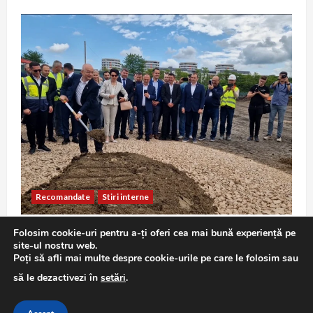
Recomandate
Stiri interne
Centura Metropolitană Cluj: 9 ani de întârzieri,
Folosim cookie-uri pentru a-ți oferi cea mai bună experiență pe
licitații ratate și un contract reziliat înainte de
site-ul nostru web.
relansare
Poți să afli mai multe despre cookie-urile pe care le folosim sau
Editor RomNews
august 9, 2026
să le dezactivezi în
setări
.