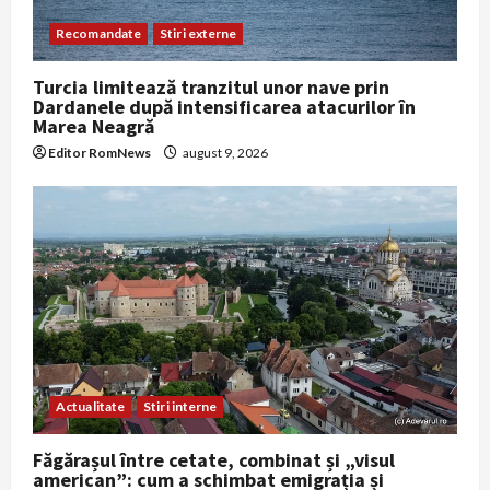
Recomandate
Stiri externe
Turcia limitează tranzitul unor nave prin
Dardanele după intensificarea atacurilor în
Marea Neagră
Editor RomNews
august 9, 2026
Actualitate
Stiri interne
Făgărașul între cetate, combinat și „visul
american”: cum a schimbat emigrația și