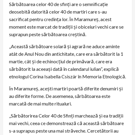
Sărbătoarea celor 40 de sfinți are o semnificație
deosebită datorită celor 40 de martiri care s-au
sacrificat pentru credința lor. În Maramureș, acest
moment este marcat de tradiții și obiceiuri vechi care se
suprapun peste sărbătoarea creștină.
„Această sărbătoare solară și agrară ne aduce aminte
atât de Anul Nou din antichitate, care era sărbătorit la 1
martie, cât și de echinocțiul de primăvară, care era
sărbătorit la aceeași dată în calendarul iulian”, explică
etnologul Corina Isabella Csiszár în Memoria Etnologică.
În Maramureș, acești martiri poartă diferite denumiri și
au diferite forme. De asemenea, sărbătoarea este
marcată de mai multe ritualuri.
„Sărbătorirea Celor 40 de Sfinți marchează și ea tradiții
mai vechi, ceea ce demonstrează că această sărbătoare
s-a suprapus peste una mai străveche. Cercetătorii au