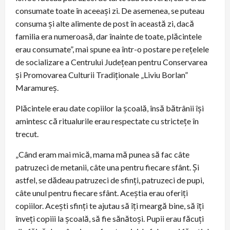
consumate toate în aceeași zi. De asemenea, se puteau
consuma și alte alimente de post în această zi, dacă
familia era numeroasă, dar înainte de toate, plăcintele
erau consumate”, mai spune ea într-o postare pe rețelele
de socializare a Centrului Județean pentru Conservarea
și Promovarea Culturii Tradiționale „Liviu Borlan”
Maramureș.
Plăcintele erau date copiilor la școală, însă bătrânii își
amintesc că ritualurile erau respectate cu strictețe în
trecut.
„Când eram mai mică, mama mă punea să fac câte
patruzeci de metanii, câte una pentru fiecare sfânt. Și
astfel, se dădeau patruzeci de sfinți, patruzeci de pupi,
câte unul pentru fiecare sfânt. Aceștia erau oferiți
copiilor. Acești sfinți te ajutau să îți meargă bine, să îți
înveți copiii la școală, să fie sănătoși. Pupii erau făcuți