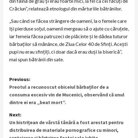
din făină de grâu și erau foarte mici, la fel ca cei făcuți de
Crăciun”, relatează etnologul din mărturiile bătrânilor.
„Sau când se făcea strângere de oameni, la o femeie care
își pierduse soțul, oamenii mergeau să o ajute cu căruțele,
iar femeia făcea patruzeci de plăcinte și le dădea tuturor
bărbaților să mănânce, de Ziua Celor 40 de Sfinți. Acești
pupi nu erau sfințiți, ci doar dacă erau duși la biserică”,
mai spun bătrânii din sate.
P
Previous:
Preotul a recunoscut obiceiul bărbaților de a
o
consuma excesiv vin de Mucenici, observând că unul
s
dintre ei era „beat mort”.
t
Next:
Un bistrițean de vârstă tânără a fost arestat pentru
n
distribuirea de materiale pornografice cu minori,
şantajarea și hărțuirea fostei sale iubite.