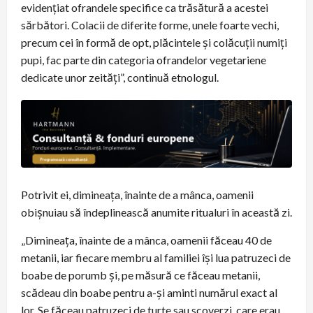
evidențiat ofrandele specifice ca trăsătură a acestei
sărbători. Colacii de diferite forme, unele foarte vechi,
precum cei în formă de opt, plăcintele și colăcuții numiți
pupi, fac parte din categoria ofrandelor vegetariene
dedicate unor zeități”, continuă etnologul.
Potrivit ei, dimineața, înainte de a mânca, oamenii
obișnuiau să îndeplinească anumite ritualuri în această zi.
„Dimineața, înainte de a mânca, oamenii făceau 40 de
metanii, iar fiecare membru al familiei își lua patruzeci de
boabe de porumb și, pe măsură ce făceau metanii,
scădeau din boabe pentru a-și aminti numărul exact al
lor. Se făceau patruzeci de turte sau scoverzi, care erau