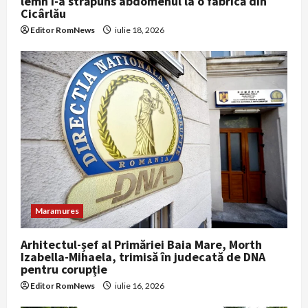
lemn i-a străpuns abdomenul la o fabrică din
Cicârlău
Editor RomNews
iulie 18, 2026
Maramures
Arhitectul-șef al Primăriei Baia Mare, Morth
Izabella-Mihaela, trimisă în judecată de DNA
pentru corupție
Editor RomNews
iulie 16, 2026