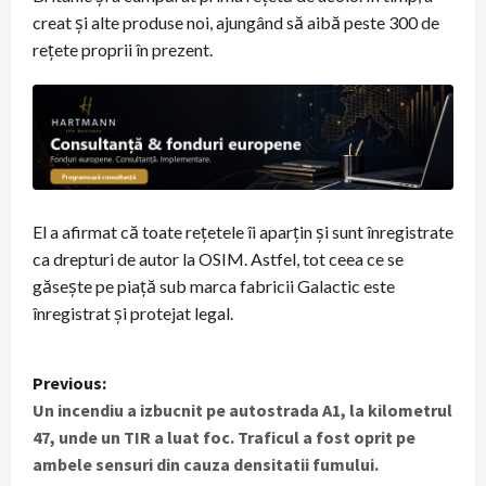
creat și alte produse noi, ajungând să aibă peste 300 de
rețete proprii în prezent.
El a afirmat că toate rețetele îi aparțin și sunt înregistrate
ca drepturi de autor la OSIM. Astfel, tot ceea ce se
găsește pe piață sub marca fabricii Galactic este
înregistrat și protejat legal.
P
Previous:
Un incendiu a izbucnit pe autostrada A1, la kilometrul
o
47, unde un TIR a luat foc. Traficul a fost oprit pe
s
ambele sensuri din cauza densitatii fumului.