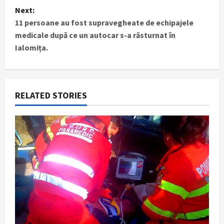
t
Next:
11 persoane au fost supravegheate de echipajele
n
medicale după ce un autocar s-a răsturnat în
Ialomița.
a
v
i
RELATED STORIES
g
a
t
i
o
n