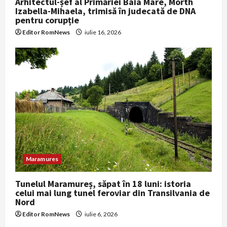
Arhitectul-șef al Primăriei Baia Mare, Morth
Izabella-Mihaela, trimisă în judecată de DNA
pentru corupție
Editor RomNews
iulie 16, 2026
Maramures
Tunelul Maramureș, săpat în 18 luni: istoria
celui mai lung tunel feroviar din Transilvania de
Nord
Editor RomNews
iulie 6, 2026