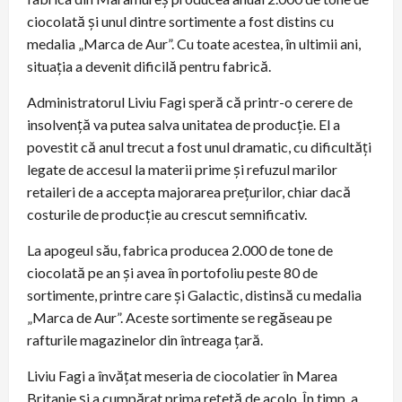
ciocolată și unul dintre sortimente a fost distins cu
medalia „Marca de Aur”. Cu toate acestea, în ultimii ani,
situația a devenit dificilă pentru fabrică.
Administratorul Liviu Fagi speră că printr-o cerere de
insolvență va putea salva unitatea de producție. El a
povestit că anul trecut a fost unul dramatic, cu dificultăți
legate de accesul la materii prime și refuzul marilor
retaileri de a accepta majorarea prețurilor, chiar dacă
costurile de producție au crescut semnificativ.
La apogeul său, fabrica producea 2.000 de tone de
ciocolată pe an și avea în portofoliu peste 80 de
sortimente, printre care și Galactic, distinsă cu medalia
„Marca de Aur”. Aceste sortimente se regăseau pe
rafturile magazinelor din întreaga țară.
Liviu Fagi a învățat meseria de ciocolatier în Marea
Britanie și a cumpărat prima rețetă de acolo. În timp, a