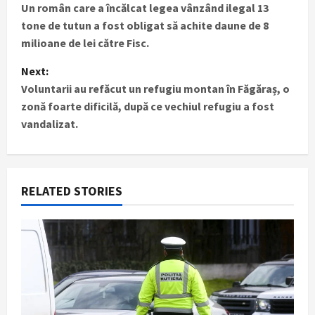
Un român care a încălcat legea vânzând ilegal 13
o
tone de tutun a fost obligat să achite daune de 8
s
milioane de lei către Fisc.
t
Next:
Voluntarii au refăcut un refugiu montan în Făgăraș, o
n
zonă foarte dificilă, după ce vechiul refugiu a fost
vandalizat.
a
v
i
RELATED STORIES
g
a
t
i