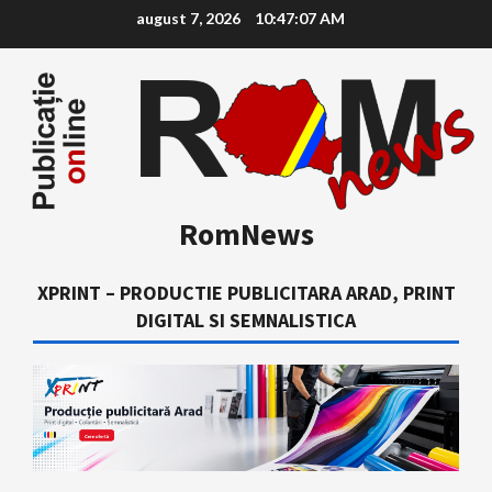
Skip
august 7, 2026
10:47:08 AM
to
content
RomNews
XPRINT – PRODUCTIE PUBLICITARA ARAD, PRINT
DIGITAL SI SEMNALISTICA