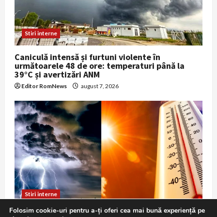
Stiri interne
Caniculă intensă și furtuni violente în
următoarele 48 de ore: temperaturi până la
39°C și avertizări ANM
Editor RomNews
august 7, 2026
Stiri interne
Folosim cookie-uri pentru a-ți oferi cea mai bună experiență pe