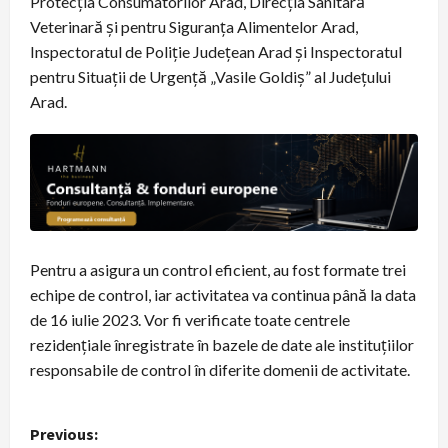
Protecția Consumatorilor Arad, Direcția Sanitară
Veterinară și pentru Siguranța Alimentelor Arad,
Inspectoratul de Poliție Județean Arad și Inspectoratul
pentru Situații de Urgență „Vasile Goldiș” al Județului
Arad.
Pentru a asigura un control eficient, au fost formate trei
echipe de control, iar activitatea va continua până la data
de 16 iulie 2023. Vor fi verificate toate centrele
rezidențiale înregistrate în bazele de date ale instituțiilor
responsabile de control în diferite domenii de activitate.
P
Previous: