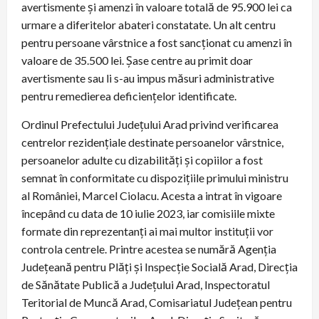
avertismente și amenzi în valoare totală de 95.900 lei ca
urmare a diferitelor abateri constatate. Un alt centru
pentru persoane vârstnice a fost sancționat cu amenzi în
valoare de 35.500 lei. Șase centre au primit doar
avertismente sau li s-au impus măsuri administrative
pentru remedierea deficiențelor identificate.
Ordinul Prefectului Județului Arad privind verificarea
centrelor rezidențiale destinate persoanelor vârstnice,
persoanelor adulte cu dizabilități și copiilor a fost
semnat în conformitate cu dispozițiile primului ministru
al României, Marcel Ciolacu. Acesta a intrat în vigoare
începând cu data de 10 iulie 2023, iar comisiile mixte
formate din reprezentanți ai mai multor instituții vor
controla centrele. Printre acestea se numără Agenția
Județeană pentru Plăți și Inspecție Socială Arad, Direcția
de Sănătate Publică a Județului Arad, Inspectoratul
Teritorial de Muncă Arad, Comisariatul Județean pentru