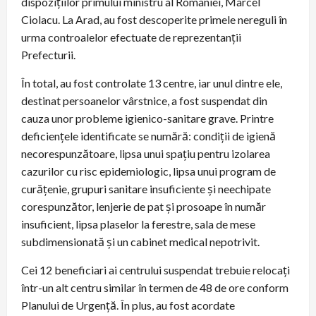
dispozițiilor primului ministru al României, Marcel
Ciolacu. La Arad, au fost descoperite primele nereguli în
urma controalelor efectuate de reprezentanții
Prefecturii.
În total, au fost controlate 13 centre, iar unul dintre ele,
destinat persoanelor vârstnice, a fost suspendat din
cauza unor probleme igienico-sanitare grave. Printre
deficiențele identificate se numără: condiții de igienă
necorespunzătoare, lipsa unui spațiu pentru izolarea
cazurilor cu risc epidemiologic, lipsa unui program de
curățenie, grupuri sanitare insuficiente și neechipate
corespunzător, lenjerie de pat și prosoape în număr
insuficient, lipsa plaselor la ferestre, sala de mese
subdimensionată și un cabinet medical nepotrivit.
Cei 12 beneficiari ai centrului suspendat trebuie relocați
într-un alt centru similar în termen de 48 de ore conform
Planului de Urgență. În plus, au fost acordate