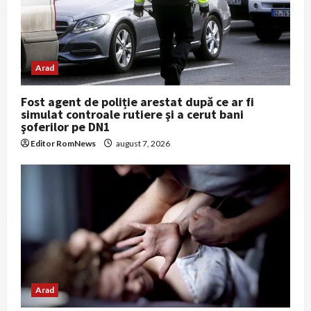
o
n
Arad
Fost agent de poliție arestat după ce ar fi
simulat controale rutiere şi a cerut bani
şoferilor pe DN1
Editor RomNews
august 7, 2026
Arad