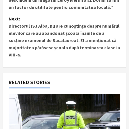
deschidem un magazin Leroy Merlin aici. Dorim să fim
s
un factor de utilitate pentru comunitatea locală.”
t
Next:
Directorul ISJ Alba, nu are cunoștințe despre numărul
n
elevilor care au abandonat școala înainte de a
susține examenul de Bacalaureat. El a menționat că
a
majoritatea părăsesc școala după terminarea clasei a
v
VIII-a.
i
g
RELATED STORIES
a
t
i
o