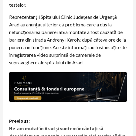
testelor.
Reprezentanții Spitalului Clinic Județean de Urgență
Arad au anunțat ulterior că problema care a dus la
nefuncționarea barierei abia montate a fost cauzată de
bariera din strada Andrenyi Karoly, după câteva ore de la
punerea în funcțiune. Aceste informații au fost însoțite de
înregistrarea video surprinsă de camerele de
supraveghere ale spitalului din Arad.
P
Previous:
Ne-am mutat în Arad și suntem încântați să
o