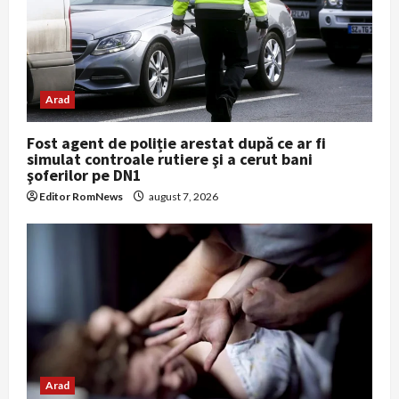
n
Arad
Fost agent de poliție arestat după ce ar fi
simulat controale rutiere şi a cerut bani
şoferilor pe DN1
Editor RomNews
august 7, 2026
Arad