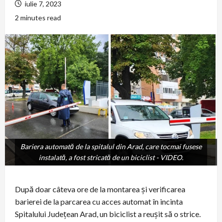
iulie 7, 2023
2 minutes read
Bariera automată de la spitalul din Arad, care tocmai fusese
Bariera automată de la spitalul din Arad, care tocmai fusese
instalată, a fost stricată de un biciclist - VIDEO.
instalată, a fost stricată de un biciclist - VIDEO.
După doar câteva ore de la montarea și verificarea
barierei de la parcarea cu acces automat în incinta
Spitalului Județean Arad, un biciclist a reușit să o strice.