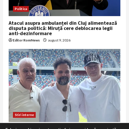
Politica
Atacul asupra ambulanței din Cluj alimentează
disputa politică: Miruță cere deblocarea legii
anti-dezinformare
Editor RomNews
august 9, 2026
Stiri interne
Remus Achim filmează documentarul despre