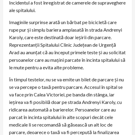
Incidentul a fost înregistrat de camerele de supraveghere
ale spitalului.
Imaginile surprinse arată un bărbat pe bicicletă care
rupe pur și simplu bariera amplasată în strada Andrenyi
Karoly, care este destinată doar ieșirii din parcare.
Reprezentanții Spitalului Clinic Județean de Urgență
Arad au anunțat că au început primele teste și au solicitat
persoanelor care au mașini parcate în incinta spitalului să
le mute pentru a evita alte probleme.
În timpul testelor, nu se va emite un bilet de parcare și nu
se va percepe o taxă pentru parcare. Accesul în spital se
va face prin Calea Victoriei, pe banda din stânga, iar
ieșirea va fi posibilă doar pe strada Andrenyi Karoly, cu
ridicarea automată a barierelor. Persoanelor care au
parcat în incinta spitalului în alte scopuri decât cele
medicale li se recomandă să găsească un alt loc de
parcare, deoarece o taxă va fi percepută la finalizarea