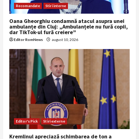
Recomandate
Stiri interne
Oana Gheorghiu condamnă atacul asupra unei
ambulanțe din Cluj: „Ambulanțele nu fură copii,
dar TikTok-ul fură creiere”
Editor RomNews
august 10, 2026
Editor's Pick
Stiri externe
Kremlinul apreciază schimbarea de ton a