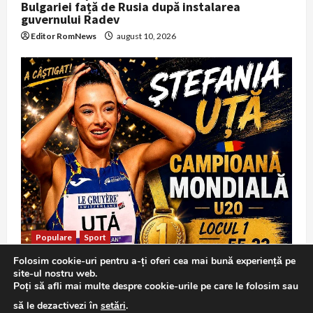
Bulgariei față de Rusia după instalarea
guvernului Radev
Editor RomNews
august 10, 2026
Populare
Sport
Folosim cookie-uri pentru a-ți oferi cea mai bună experiență pe
Ștefania Uță campioană mondială U20 la 400 m
site-ul nostru web.
garduri; Daria Vrînceanu ia argintul la triplusalt
Poți să afli mai multe despre cookie-urile pe care le folosim sau
Editor RomNews
august 10, 2026
să le dezactivezi în
setări
.