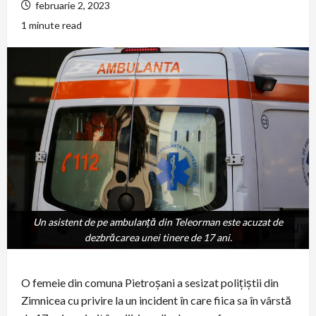
februarie 2, 2023
1 minute read
Un asistent de pe ambulanță din Teleorman este acuzat de
Un asistent de pe ambulanță din Teleorman este acuzat de
dezbrăcarea unei tinere de 17 ani.
dezbrăcarea unei tinere de 17 ani.
O femeie din comuna Pietroșani a sesizat polițiștii din
Zimnicea cu privire la un incident în care fiica sa în vârstă