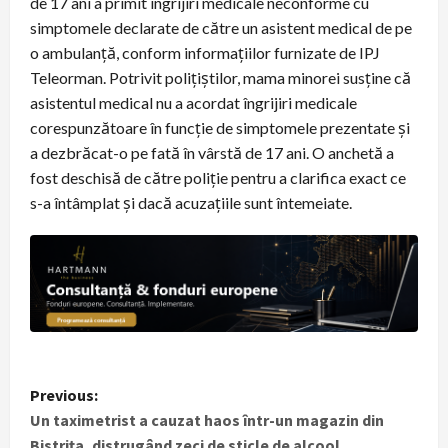
de 17 ani a primit îngrijiri medicale neconforme cu
simptomele declarate de către un asistent medical de pe
o ambulanță, conform informațiilor furnizate de IPJ
Teleorman. Potrivit polițiștilor, mama minorei susține că
asistentul medical nu a acordat îngrijiri medicale
corespunzătoare în funcție de simptomele prezentate și
a dezbrăcat-o pe fată în vârstă de 17 ani. O anchetă a
fost deschisă de către poliție pentru a clarifica exact ce
s-a întâmplat și dacă acuzațiile sunt întemeiate.
P
Previous:
Un taximetrist a cauzat haos într-un magazin din
o
Bistrița, distrugând zeci de sticle de alcool.