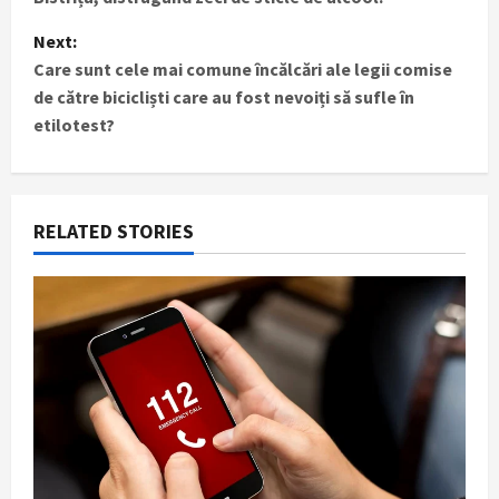
s
Next:
t
Care sunt cele mai comune încălcări ale legii comise
de către bicicliști care au fost nevoiți să sufle în
n
etilotest?
a
v
RELATED STORIES
i
g
a
t
i
o