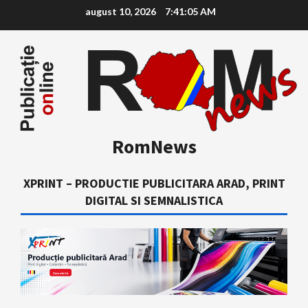
Skip
august 10, 2026
7:41:06 AM
to
content
RomNews
XPRINT – PRODUCTIE PUBLICITARA ARAD, PRINT
DIGITAL SI SEMNALISTICA