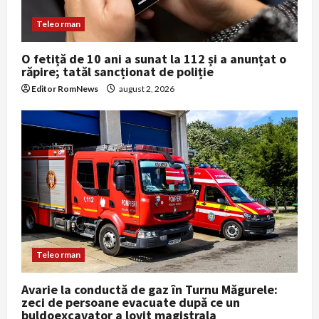
n
Teleorman
O fetiță de 10 ani a sunat la 112 și a anunțat o
răpire; tatăl sancționat de poliție
Editor RomNews
august 2, 2026
Teleorman
Avarie la conductă de gaz în Turnu Măgurele:
zeci de persoane evacuate după ce un
buldoexcavator a lovit magistrala