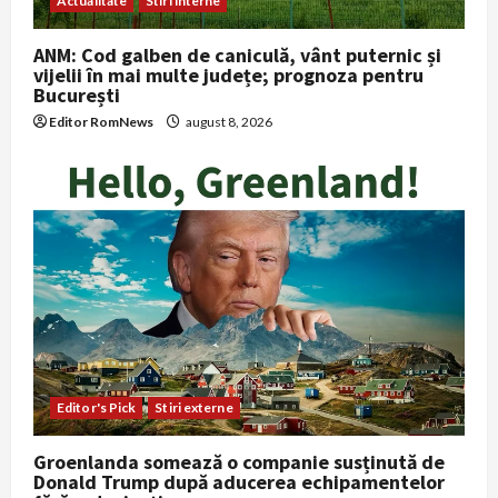
Actualitate
Stiri interne
ANM: Cod galben de caniculă, vânt puternic și
vijelii în mai multe județe; prognoza pentru
București
Editor RomNews
august 8, 2026
Editor's Pick
Stiri externe
Groenlanda somează o companie susținută de
Donald Trump după aducerea echipamentelor