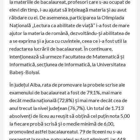
la materiile de bacalaureat, profesori care s-au ocupat de
elevi din timp, i-au ajutat să înțeleagă materia și au avut
răbdare cu ei. De asemenea, participarea la Olimpiada
Națională „Lectura ca abilitate de viață” i-a fost de mare
ajutor la materia de română, dezvoltându-și abilitatea de
a se exprima și a juca cu cuvintele, ceea ce i-a fost util la
redactarea lucrării de bacalaureat. În continuare,
intenționează să urmeze Facultatea de Matematică și
Informatică, secțiunea de Informatică, la Universitatea
Babeș-Bolyai.
În județul Alba, rata de promovare la probele scrise ale
examenului de bacalaureat a fost de 79,1%, mai mare
decât media națională (72,8%) și mai mare decât cea de
anul trecut la nivel județean (76,7%). Un total de 1.713
absolvenți de liceu au reușit să obțină cel puțin nota 5,00
la fiecare probă scrisă și o medie minimă de 6,00,
promovând astfel bacalaureatul. 79 de liceeni nu s-au
prezentat la probe, patru elevi au fost eliminați, iar 449