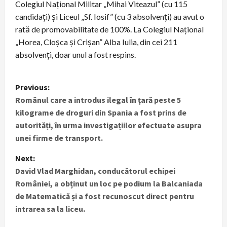
Colegiul Național Militar „Mihai Viteazul” (cu 115
candidați) și Liceul „Sf. Iosif” (cu 3 absolvenți) au avut o
rată de promovabilitate de 100%. La Colegiul Național
„Horea, Cloșca și Crișan” Alba Iulia, din cei 211
absolvenți, doar unul a fost respins.
P
Previous:
Românul care a introdus ilegal în țară peste 5
o
kilograme de droguri din Spania a fost prins de
s
autorități, în urma investigațiilor efectuate asupra
unei firme de transport.
t
Next:
n
David Vlad Marghidan, conducătorul echipei
României, a obținut un loc pe podium la Balcaniada
a
de Matematică și a fost recunoscut direct pentru
v
intrarea sa la liceu.