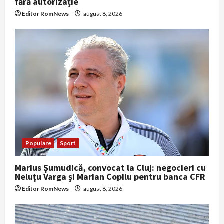
fără autorizație
Editor RomNews
august 8, 2026
Populare
Sport
Marius Șumudică, convocat la Cluj: negocieri cu
Neluțu Varga și Marian Copilu pentru banca CFR
Editor RomNews
august 8, 2026