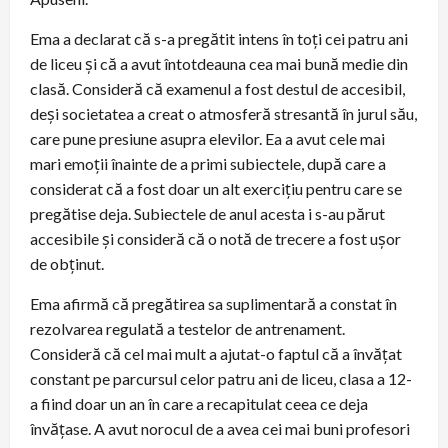
Ema a declarat că s-a pregătit intens în toți cei patru ani
de liceu și că a avut întotdeauna cea mai bună medie din
clasă. Consideră că examenul a fost destul de accesibil,
deși societatea a creat o atmosferă stresantă în jurul său,
care pune presiune asupra elevilor. Ea a avut cele mai
mari emoții înainte de a primi subiectele, după care a
considerat că a fost doar un alt exercițiu pentru care se
pregătise deja. Subiectele de anul acesta i s-au părut
accesibile și consideră că o notă de trecere a fost ușor
de obținut.
Ema afirmă că pregătirea sa suplimentară a constat în
rezolvarea regulată a testelor de antrenament.
Consideră că cel mai mult a ajutat-o faptul că a învățat
constant pe parcursul celor patru ani de liceu, clasa a 12-
a fiind doar un an în care a recapitulat ceea ce deja
învățase. A avut norocul de a avea cei mai buni profesori