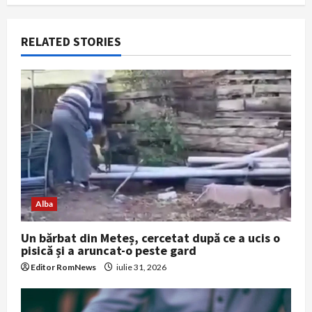
i
g
RELATED STORIES
a
t
i
o
n
Alba
Un bărbat din Meteș, cercetat după ce a ucis o
pisică și a aruncat-o peste gard
Editor RomNews
iulie 31, 2026