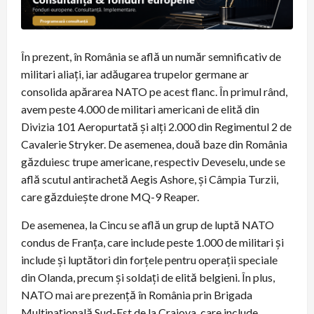
În prezent, în România se află un număr semnificativ de
militari aliați, iar adăugarea trupelor germane ar
consolida apărarea NATO pe acest flanc. În primul rând,
avem peste 4.000 de militari americani de elită din
Divizia 101 Aeropurtată și alți 2.000 din Regimentul 2 de
Cavalerie Stryker. De asemenea, două baze din România
găzduiesc trupe americane, respectiv Deveselu, unde se
află scutul antirachetă Aegis Ashore, și Câmpia Turzii,
care găzduiește drone MQ-9 Reaper.
De asemenea, la Cincu se află un grup de luptă NATO
condus de Franța, care include peste 1.000 de militari și
include și luptători din forțele pentru operații speciale
din Olanda, precum și soldați de elită belgieni. În plus,
NATO mai are prezență în România prin Brigada
Multinațională Sud-Est de la Craiova, care include