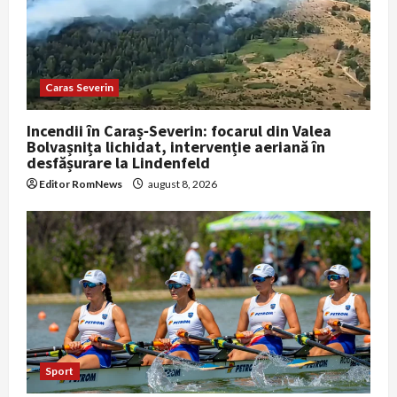
Caras Severin
Incendii în Caraș‑Severin: focarul din Valea
Bolvașnița lichidat, intervenție aeriană în
desfășurare la Lindenfeld
Editor RomNews
august 8, 2026
Sport