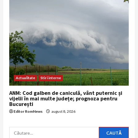
Actualitate
Stiri interne
ANM: Cod galben de caniculă, vânt puternic și
vijelii în mai multe județe; prognoza pentru
București
Editor RomNews
august 8, 2026
Caută