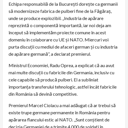
Echipa responsabilă de la București dorește ca germanii
să modernizeze fabrica de pulberi fine de la Făgăraș,
unde se produce explozibil. „Industria de apărare
reprezintă o componentă importantă, iar noi deja am
început să implementăm proiecte comune în acest
domeniu în colaborare cu UE și NATO. Miercuri voi
purta discuții cu mediul de afaceri german și cu industria
de apărare germană”, a declarat premierul.
Ministrul Economiei, Radu Oprea, a explicat că au avut
mai multe discuții cu fabricile din Germania, inclusiv cu
cele capabile să producă pulberi. El a subliniat
importanța transferului tehnologic, astfel încât fabricile
din România să devină competitive.
Premierul Marcel Ciolacu a mai adăugat că ar trebui să
existe trupe germane permanente în România pentru
apărarea flancului estic al NATO. „Sunt conștient de
decizia Germaniei de a trimite 4.000 de soldați în