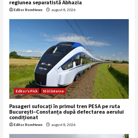
regiunea separatistă Abhazia
Editor RomNews
august 8, 2026
Editor's Pick
Stiri interne
Pasageri sufocați în primul tren PESA pe ruta
București–Constanța după defectarea aerului
condiționat
Editor RomNews
august 8, 2026