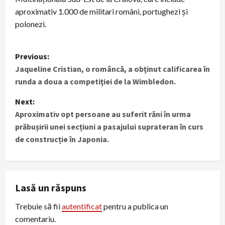
aproximativ 1.000 de militari români, portughezi și
polonezi.
P
Previous:
Jaqueline Cristian, o româncă, a obţinut calificarea în
o
runda a doua a competiţiei de la Wimbledon.
s
Next:
t
Aproximativ opt persoane au suferit răni în urma
prăbușirii unei secțiuni a pasajului suprateran în curs
n
de construcție în Japonia.
a
v
Lasă un răspuns
i
Trebuie să fii
autentificat
pentru a publica un
g
comentariu.