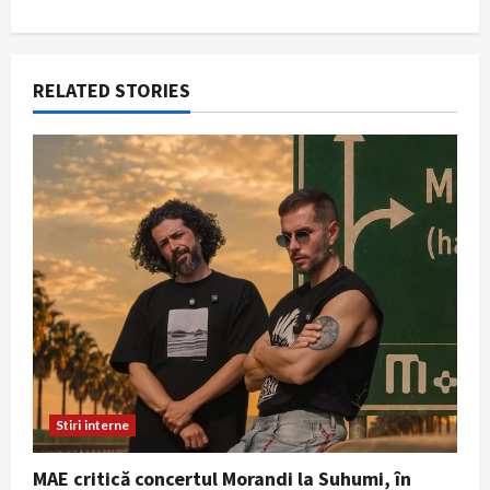
a
t
RELATED STORIES
i
o
n
Stiri interne
MAE critică concertul Morandi la Suhumi, în