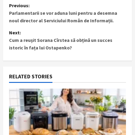
P
Previous:
Parlamentarii se vor aduna luni pentru a desemna
o
noul director al Serviciului Român de Informații.
s
Next:
t
Cum a reușit Sorana Cîrstea să obțină un succes
istoric în fața lui Ostapenko?
n
a
RELATED STORIES
v
i
g
a
t