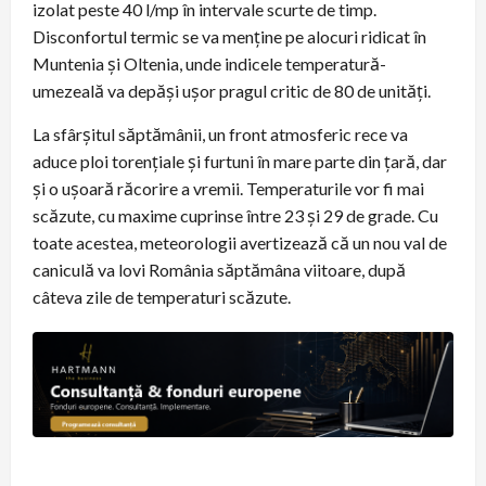
izolat peste 40 l/mp în intervale scurte de timp.
Disconfortul termic se va menține pe alocuri ridicat în
Muntenia și Oltenia, unde indicele temperatură-
umezeală va depăși ușor pragul critic de 80 de unități.
La sfârșitul săptămânii, un front atmosferic rece va
aduce ploi torențiale și furtuni în mare parte din țară, dar
și o ușoară răcorire a vremii. Temperaturile vor fi mai
scăzute, cu maxime cuprinse între 23 și 29 de grade. Cu
toate acestea, meteorologii avertizează că un nou val de
caniculă va lovi România săptămâna viitoare, după
câteva zile de temperaturi scăzute.