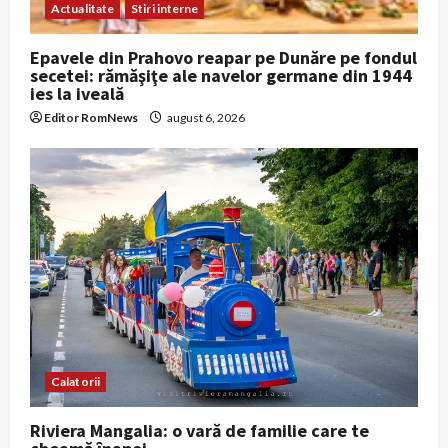
Actualitate
Stiri interne
Epavele din Prahovo reapar pe Dunăre pe fondul
secetei: rămăşiţe ale navelor germane din 1944
ies la iveală
Editor RomNews
august 6, 2026
Calatorii
Riviera Mangalia: o vară de familie care te