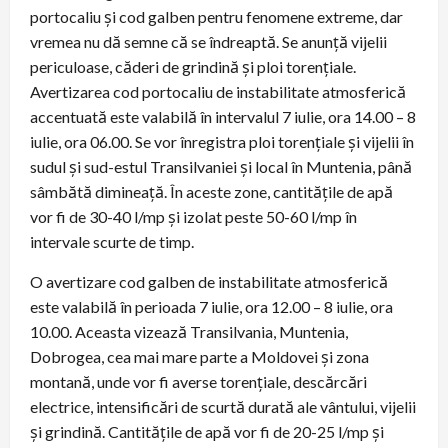
portocaliu și cod galben pentru fenomene extreme, dar
vremea nu dă semne că se îndreaptă. Se anunță vijelii
periculoase, căderi de grindină și ploi torențiale.
Avertizarea cod portocaliu de instabilitate atmosferică
accentuată este valabilă în intervalul 7 iulie, ora 14.00 – 8
iulie, ora 06.00. Se vor înregistra ploi torențiale și vijelii în
sudul și sud-estul Transilvaniei și local în Muntenia, până
sâmbătă dimineață. În aceste zone, cantitățile de apă
vor fi de 30-40 l/mp și izolat peste 50-60 l/mp în
intervale scurte de timp.
O avertizare cod galben de instabilitate atmosferică
este valabilă în perioada 7 iulie, ora 12.00 – 8 iulie, ora
10.00. Aceasta vizează Transilvania, Muntenia,
Dobrogea, cea mai mare parte a Moldovei și zona
montană, unde vor fi averse torențiale, descărcări
electrice, intensificări de scurtă durată ale vântului, vijelii
și grindină. Cantitățile de apă vor fi de 20-25 l/mp și