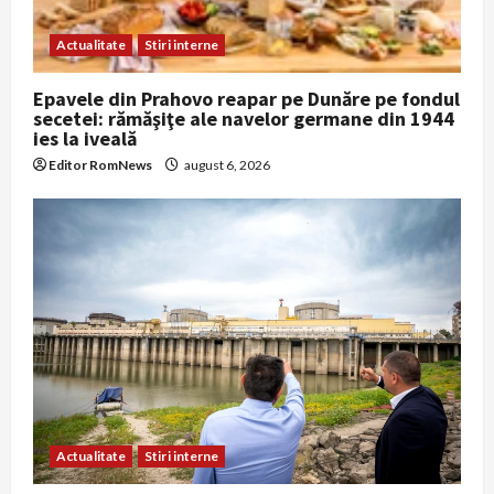
i
Actualitate
Stiri interne
o
Epavele din Prahovo reapar pe Dunăre pe fondul
n
secetei: rămăşiţe ale navelor germane din 1944
ies la iveală
Editor RomNews
august 6, 2026
Actualitate
Stiri interne