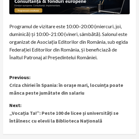
Programul de vizitare este 10:00–20:00 (miercuri, joi,
duminică) și 10:00–21:00 (vineri, sâmbătă). Salonul este
organizat de Asociația Editorilor din România, sub egida
Federației Editorilor din România, și beneficiază de
Înaltul Patronaj al Președintelui României.
P
Previous:
Criza chiriei în Spania: în orașe mari, locuința poate
o
mânca peste jumătate din salariu
s
Next:
t
„Vocația Ta!”: Peste 100 de licee și universități se
întâlnesc cu elevii la Biblioteca Națională
n