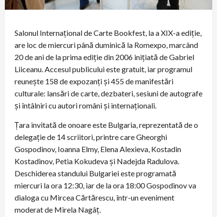
Salonul Internațional de Carte Bookfest, la a XIX-a ediție,
are loc de miercuri până duminică la Romexpo, marcând
20 de ani de la prima ediție din 2006 inițiată de Gabriel
Liiceanu. Accesul publicului este gratuit, iar programul
reunește 158 de expozanți și 455 de manifestări
culturale: lansări de carte, dezbateri, sesiuni de autografe
și întâlniri cu autori români și internaționali.
Țara invitată de onoare este Bulgaria, reprezentată de o
delegație de 14 scriitori, printre care Gheorghi
Gospodinov, Ioanna Elmy, Elena Alexieva, Kostadin
Kostadinov, Petia Kokudeva și Nadejda Radulova.
Deschiderea standului Bulgariei este programată
miercuri la ora 12:30, iar de la ora 18:00 Gospodinov va
dialoga cu Mircea Cărtărescu, într-un eveniment
moderat de Mirela Nagâț.