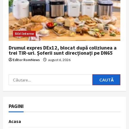
Stiri interne
Drumul expres DEx12, blocat după coliziunea a
trei TIR‑uri. Șoferii sunt direcționați pe DN65
Editor RomNews
august 6, 2026
Caută
după:
PAGINI
Acasa