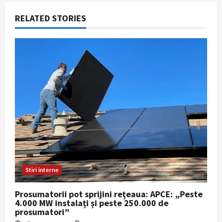
a
RELATED STORIES
v
i
g
a
t
i
o
n
Stiri interne
Prosumatorii pot sprijini rețeaua: APCE: „Peste
4.000 MW instalați și peste 250.000 de
prosumatori”