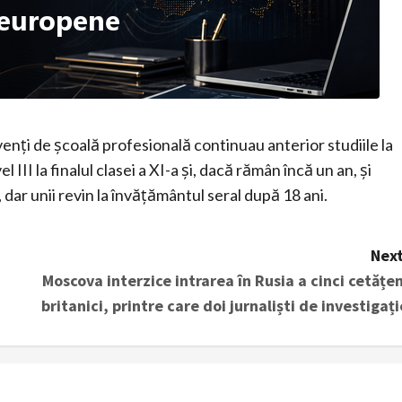
enți de școală profesională continuau anterior studiile la
l III la finalul clasei a XI-a și, dacă rămân încă un an, și
 dar unii revin la învățământul seral după 18 ani.
Next
Moscova interzice intrarea în Rusia a cinci cetățen
britanici, printre care doi jurnaliști de investigați