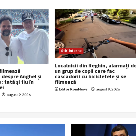
Stiri interne
Localnicii din Reghin, alarmați d
filmează
un grup de copii care fac
despre Anghel și
cascadorii cu bicicletele și se
 tată și fiu în
filmează
ei
Editor RomNews
august 9, 2026
august 9, 2026