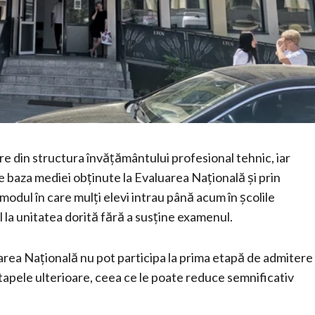
e din structura învățământului profesional tehnic, iar
e baza mediei obținute la Evaluarea Națională și prin
dul în care mulți elevi intrau până acum în școlile
 la unitatea dorită fără a susține examenul.
area Națională nu pot participa la prima etapă de admitere
etapele ulterioare, ceea ce le poate reduce semnificativ
.