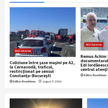
n
a
v
i
g
Stiri interne
a
Stiri interne
Remus Achim 
documentarul 
t
Coliziune între şase maşini pe A2,
Edi Iordănescu:
la Cernavodă; traficul,
centrul atenți
restricţionat pe sensul
i
Constanţa–Bucureşti
Editor RomNews
o
Editor RomNews
august 9, 2026
n