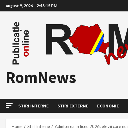
Skip
august 9, 2026
2:48:16 PM
to
content
RomNews
STIRI INTERNE
STIRI EXTERNE
ECONOMIE
Home
Stiri interne
Admiterea la liceu 2026: elevii care nu