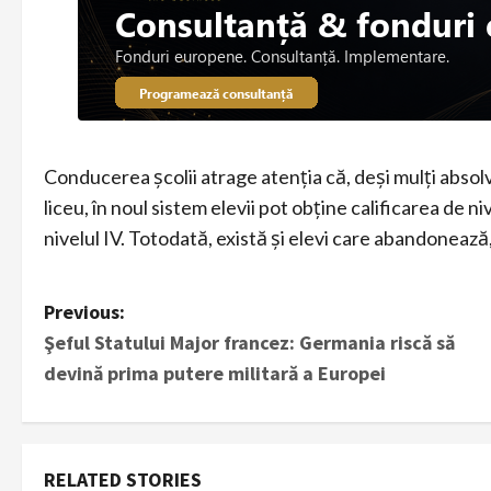
Conducerea școlii atrage atenția că, deși mulți absolv
liceu, în noul sistem elevii pot obține calificarea de nive
nivelul IV. Totodată, există și elevi care abandonează,
P
Previous:
Şeful Statului Major francez: Germania riscă să
o
devină prima putere militară a Europei
s
t
RELATED STORIES