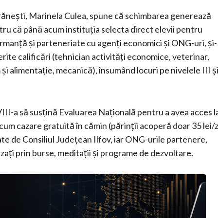
Brănești, Marinela Culea, spune că schimbarea generează
entru că până acum instituția selecta direct elevii pentru
rmanță și parteneriate cu agenți economici și ONG-uri, și-
ferite calificări (tehnician activități economice, veterinar,
și alimentație, mecanică), însumând locuri pe nivelele III ș
III-a să susțină Evaluarea Națională pentru a avea acces l
ecum cazare gratuită în cămin (părinții acoperă doar 35 lei/z
ate de Consiliul Județean Ilfov, iar ONG-urile partenere,
izați prin burse, meditații și programe de dezvoltare.