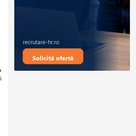
i
a
i