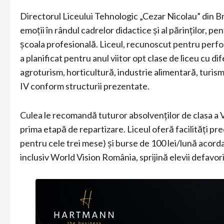
Directorul Liceului Tehnologic „Cezar Nicolau” din 
emoții în rândul cadrelor didactice și al părinților, p
școala profesională. Liceul, recunoscut pentru perfo
a planificat pentru anul viitor opt clase de liceu cu di
agroturism, horticultură, industrie alimentară, turism 
IV conform structurii prezentate.
Culea le recomandă tuturor absolvenților de clasa a V
prima etapă de repartizare. Liceul oferă facilități pr
pentru cele trei mese) și burse de 100 lei/lună acord
inclusiv World Vision România, sprijină elevii defavor