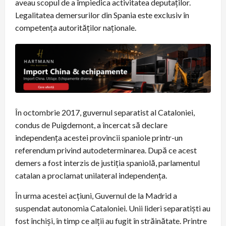
aveau scopul de a împiedica activitatea deputaţilor.
Legalitatea demersurilor din Spania este exclusiv în
competenţa autorităţilor naţionale.
În octombrie 2017, guvernul separatist al Cataloniei,
condus de Puigdemont, a încercat să declare
independenţa acestei provincii spaniole printr-un
referendum privind autodeterminarea. După ce acest
demers a fost interzis de justiţia spaniolă, parlamentul
catalan a proclamat unilateral independenţa.
În urma acestei acțiuni, Guvernul de la Madrid a
suspendat autonomia Cataloniei. Unii lideri separatiști au
fost închiși, în timp ce alţii au fugit în străinătate. Printre