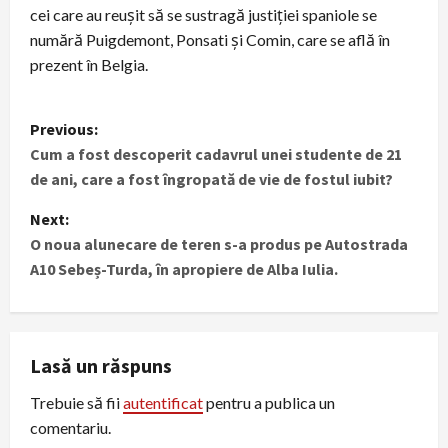
cei care au reușit să se sustragă justiţiei spaniole se
numără Puigdemont, Ponsati şi Comin, care se află în
prezent în Belgia.
P
Previous:
Cum a fost descoperit cadavrul unei studente de 21
o
de ani, care a fost îngropată de vie de fostul iubit?
s
Next:
t
O noua alunecare de teren s-a produs pe Autostrada
A10 Sebeș-Turda, în apropiere de Alba Iulia.
n
a
Lasă un răspuns
v
Trebuie să fii
autentificat
pentru a publica un
i
comentariu.