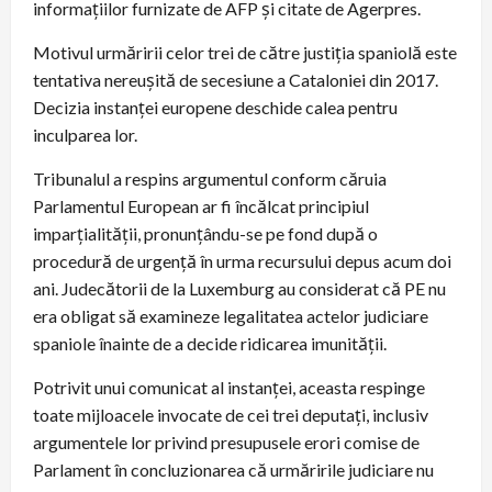
informațiilor furnizate de AFP și citate de Agerpres.
Motivul urmăririi celor trei de către justiţia spaniolă este
tentativa nereuşită de secesiune a Cataloniei din 2017.
Decizia instanţei europene deschide calea pentru
inculparea lor.
Tribunalul a respins argumentul conform căruia
Parlamentul European ar fi încălcat principiul
imparţialităţii, pronunțându-se pe fond după o
procedură de urgenţă în urma recursului depus acum doi
ani. Judecătorii de la Luxemburg au considerat că PE nu
era obligat să examineze legalitatea actelor judiciare
spaniole înainte de a decide ridicarea imunităţii.
Potrivit unui comunicat al instanței, aceasta respinge
toate mijloacele invocate de cei trei deputaţi, inclusiv
argumentele lor privind presupusele erori comise de
Parlament în concluzionarea că urmăririle judiciare nu