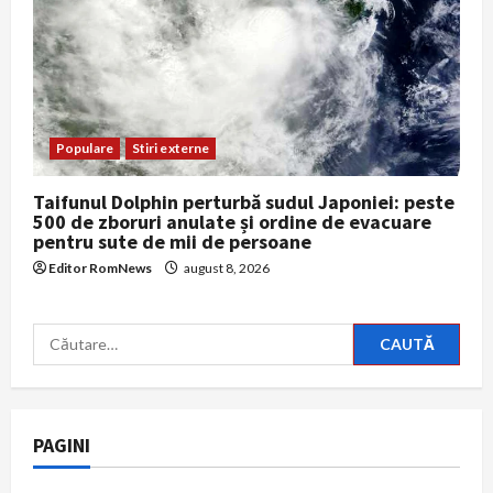
Populare
Stiri externe
Taifunul Dolphin perturbă sudul Japoniei: peste
500 de zboruri anulate și ordine de evacuare
pentru sute de mii de persoane
Editor RomNews
august 8, 2026
Caută
după:
PAGINI