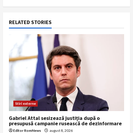
g
a
RELATED STORIES
t
i
o
n
Stiri externe
Gabriel Attal sesizează justiția după o
presupusă campanie rusească de dezinformare
Editor RomNews
august 8, 2026