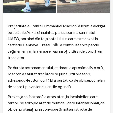
Președintele Franței, Emmanuel Macron, a ieșit la alergat
pe străzile Ankarei înaintea participării la summitul
NATO, pornind din fața hotelului în care este cazat în
cartierul Cankaya. Traseul său a continuat spre parcul
Seğmenler, iar la alergare l-au însoțit gărzi de corp şi un
translator.
Pe durata antrenamentului, estimat la aproximativ o oră,
Macron a salutat trecătorii şi jurnaliştii prezenți,
adresându-le „Bonjour!”. El a purtat, ca de obicei, ochelari
de soare tip aviator cu lentile oglindă.
Prezența sa în stradă a atras atenția localnicilor, care
rareori se apropie atât de mult de liderii internaționali, de
obicei protejați prin convoaie şi măsuri stricte de