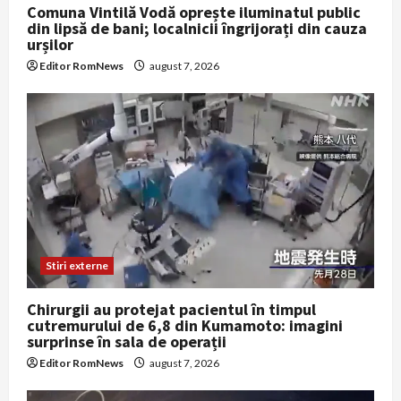
Comuna Vintilă Vodă oprește iluminatul public
din lipsă de bani; localnicii îngrijorați din cauza
urșilor
Editor RomNews
august 7, 2026
Stiri externe
Chirurgii au protejat pacientul în timpul
cutremurului de 6,8 din Kumamoto: imagini
surprinse în sala de operații
Editor RomNews
august 7, 2026