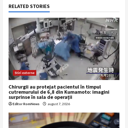
v
RELATED STORIES
i
g
a
t
i
o
Stiri externe
n
Chirurgii au protejat pacientul în timpul
cutremurului de 6,8 din Kumamoto: imagini
surprinse în sala de operații
Editor RomNews
august 7, 2026