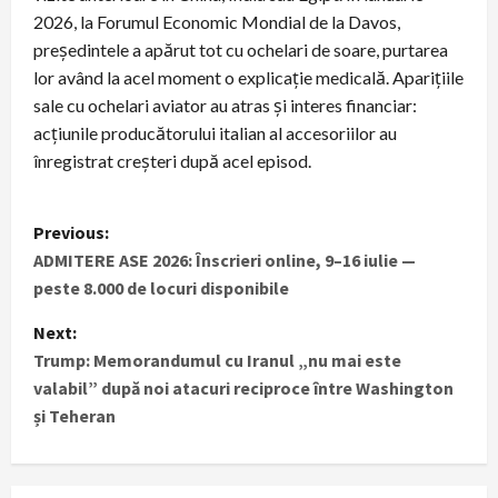
2026, la Forumul Economic Mondial de la Davos,
președintele a apărut tot cu ochelari de soare, purtarea
lor având la acel moment o explicație medicală. Aparițiile
sale cu ochelari aviator au atras şi interes financiar:
acțiunile producătorului italian al accesoriilor au
înregistrat creșteri după acel episod.
P
Previous:
ADMITERE ASE 2026: Înscrieri online, 9–16 iulie —
o
peste 8.000 de locuri disponibile
s
Next:
t
Trump: Memorandumul cu Iranul „nu mai este
valabil” după noi atacuri reciproce între Washington
n
și Teheran
a