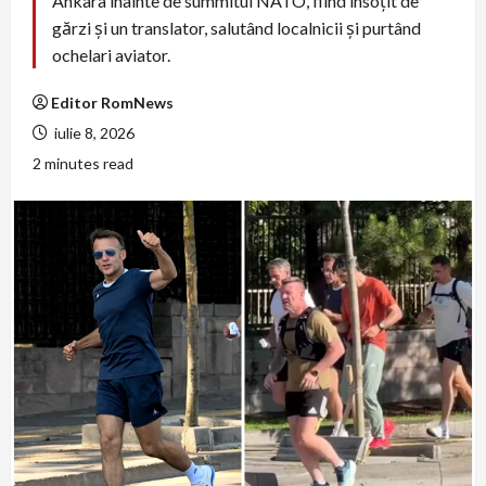
Ankara înainte de summitul NATO, fiind însoțit de
gărzi şi un translator, salutând localnicii şi purtând
ochelari aviator.
Editor RomNews
iulie 8, 2026
2 minutes read