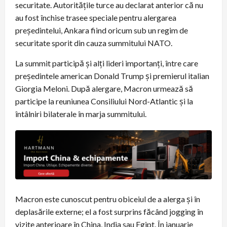
securitate. Autoritățile turce au declarat anterior că nu
au fost închise trasee speciale pentru alergarea
președintelui, Ankara fiind oricum sub un regim de
securitate sporit din cauza summitului NATO.
La summit participă şi alţi lideri importanți, între care
președintele american Donald Trump şi premierul italian
Giorgia Meloni. După alergare, Macron urmează să
participe la reuniunea Consiliului Nord-Atlantic şi la
întâlniri bilaterale în marja summitului.
Macron este cunoscut pentru obiceiul de a alerga şi în
deplasările externe; el a fost surprins făcând jogging în
vizite anterioare în China, India sau Egipt. În ianuarie