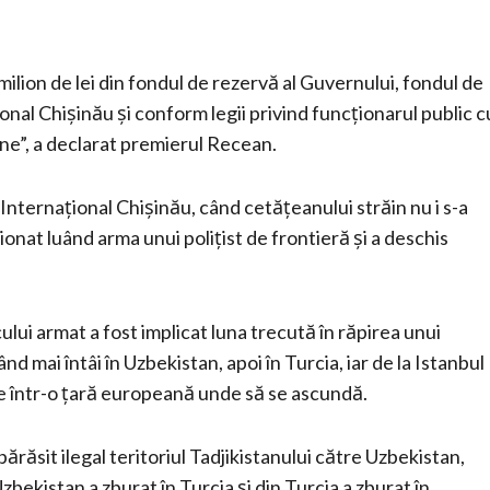
ilion de lei din fondul de rezervă al Guvernului, fondul de
onal Chișinău și conform legii privind funcționarul public c
rne”, a declarat premierul Recean.
Internațional Chișinău, când cetățeanului străin nu i s-a
onat luând arma unui polițist de frontieră și a deschis
ului armat a fost implicat luna trecută în răpirea unui
ând mai întâi în Uzbekistan, apoi în Turcia, iar de la Istanbul
nge într-o țară europeană unde să se ascundă.
părăsit ilegal teritoriul Tadjikistanului către Uzbekistan,
zbekistan a zburat în Turcia și din Turcia a zburat în