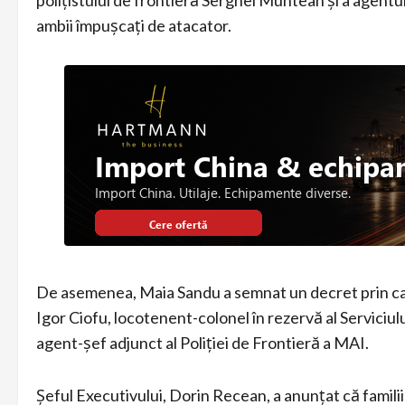
polițistului de frontieră Serghei Muntean și a agentu
ambii împușcați de atacator.
De asemenea, Maia Sandu a semnat un decret prin car
Igor Ciofu, locotenent-colonel în rezervă al Serviciulu
agent-șef adjunct al Poliției de Frontieră a MAI.
Șeful Executivului, Dorin Recean, a anunțat că familii