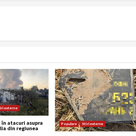
iri externe
și în atacuri asupra
Populare
Stiri externe
lia din regiunea