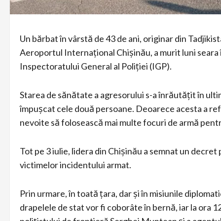
Un bărbat în vârstă de 43 de ani, originar din Tadji
Aeroportul Internațional Chișinău, a murit luni seara 
Inspectoratului General al Poliției (IGP).
Starea de sănătate a agresorului s-a înrăutățit în ultim
împușcat cele două persoane. Deoarece acesta a refu
nevoite să folosească mai multe focuri de armă pentru
Tot pe 3 iulie, lidera din Chișinău a semnat un decret p
victimelor incidentului armat.
Prin urmare, în toată țara, dar și în misiunile diploma
drapelele de stat vor fi coborâte în bernă, iar la ora