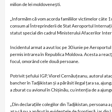
milion de lei moldovenești.
„Informăm că vom acorda familiilor victimelor câte 1 m
consum al Întreprinderii de Stat Aeroportul Internați
statut special din cadrul Ministerului Afacerilor Inte
Incidentul armat a avut loc pe 30 iunie pe Aeroportul 
permis intrarea în Republica Moldova. Acesta a reacți
focul, omorând cele două persoane.
Potrivit șefului IGP, Viorel Cernăuțeanu, autorul atac
bancher în Tadjikistan și a părăsit ilegal țara sa, ajung
a zburat cu avionul în Chișinău, cu intenția de a aju
„Din declarațiile colegilor din Tadjikistan, persoana a 
așa că nu a apărut în evidențele de frontieră, iar din U