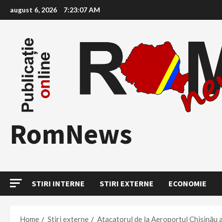
Skip
august 6, 2026
7:23:09 AM
to
content
RomNews
STIRI INTERNE
STIRI EXTERNE
ECONOMIE
Home
Stiri externe
Atacatorul de la Aeroportul Chișinău a