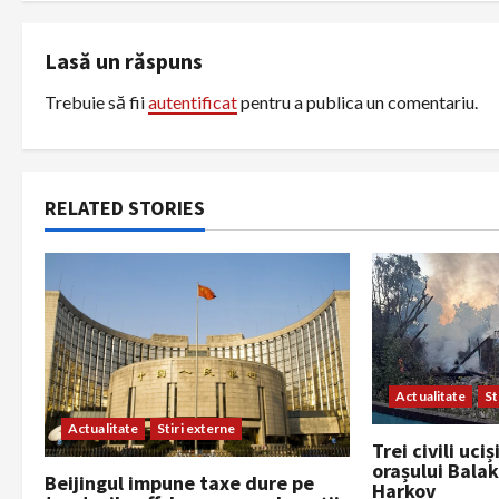
n
a
Lasă un răspuns
Trebuie să fii
autentificat
pentru a publica un comentariu.
v
i
g
RELATED STORIES
a
t
i
o
Actualitate
St
Actualitate
Stiri externe
n
Trei civili uci
orașului Balak
Beijingul impune taxe dure pe
Harkov