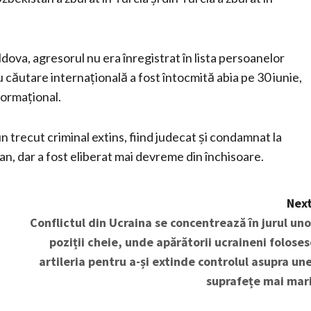
ldova, agresorul nu era înregistrat în lista persoanelor
u căutare internațională a fost întocmită abia pe 30 iunie,
formațional.
un trecut criminal extins, fiind judecat și condamnat la
tan, dar a fost eliberat mai devreme din închisoare.
Next
Conflictul din Ucraina se concentrează în jurul uno
poziții cheie, unde apărătorii ucraineni foloses
artileria pentru a-și extinde controlul asupra une
suprafețe mai mari