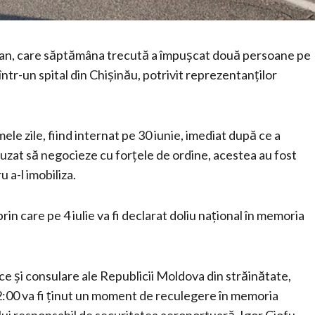
kistan, care săptămâna trecută a împușcat două persoane pe
într-un spital din Chișinău, potrivit reprezentanților
ele zile, fiind internat pe 30 iunie, imediat după ce a
zat să negocieze cu forțele de ordine, acestea au fost
 a-l imobiliza.
rin care pe 4 iulie va fi declarat doliu național în memoria
tice și consulare ale Republicii Moldova din străinătate,
 12:00 va fi ținut un moment de reculegere în memoria