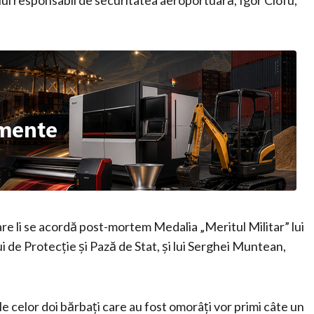
lui responsabil de securitatea aeroportuară, Igor Ciofu,
e li se acordă post-mortem Medalia „Meritul Militar” lui
i de Protecție și Pază de Stat, și lui Serghei Muntean,
le celor doi bărbați care au fost omorâți vor primi câte un