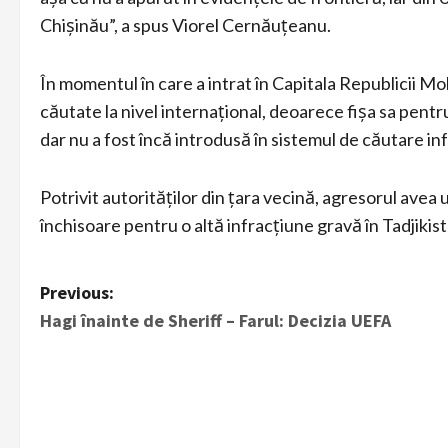
Chișinău”, a spus Viorel Cernăuțeanu.
În momentul în care a intrat în Capitala Republicii Mo
căutate la nivel internațional, deoarece fișa sa pentr
dar nu a fost încă introdusă în sistemul de căutare in
Potrivit autorităților din țara vecină, agresorul avea 
închisoare pentru o altă infracțiune gravă în Tadjikis
P
Previous:
Hagi înainte de Sheriff – Farul: Decizia UEFA
o
s
t