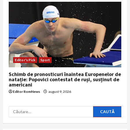
Editor's Pick
Sport
Schimb de pronosticuri înaintea Europenelor de
natație: Popovici contestat de ruși, susținut de
americani
Editor RomNews
august 9, 2026
Caută
după: