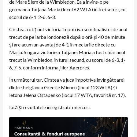
de Mare Şlem de la Wimbledon. Ea a învins-o pe
germanca Tatjana Maria (locul 62 WTA) în trei seturi, cu
scorul de 6-1, 2-6, 6-3.
Cîrstea a obținut victoria împotriva semifinalistei de anul
trecut de pe iarba londoneză după o oră și 40 de minute
și are acum un avantaj de 4-1 în meciurile directe cu
Maria. Singura victorie a Tatjanei Maria a fost chiar anul
trecut la Wimbledon, în turul secund, cu scorul de 6-3, 1-
6, 7-5, conform informațiilor Agerpres.
În următorul tur, Cîrstea va juca împotriva învingătoarei
dintre belgianca Greetje Minnen (locul 123 WTA) și
letona Jelena Ostapenko (locul 17 WTA, favorită nr. 17).
Iată și rezultatele înregistrate miercuri: