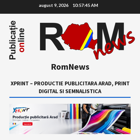
Skip
august 9, 2026
10:57:46 AM
to
content
RomNews
XPRINT – PRODUCTIE PUBLICITARA ARAD, PRINT
DIGITAL SI SEMNALISTICA