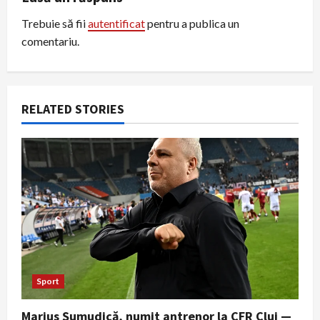
i
Trebuie să fii
autentificat
pentru a publica un
g
comentariu.
a
t
RELATED STORIES
i
o
n
Sport
Marius Șumudică, numit antrenor la CFR Cluj —