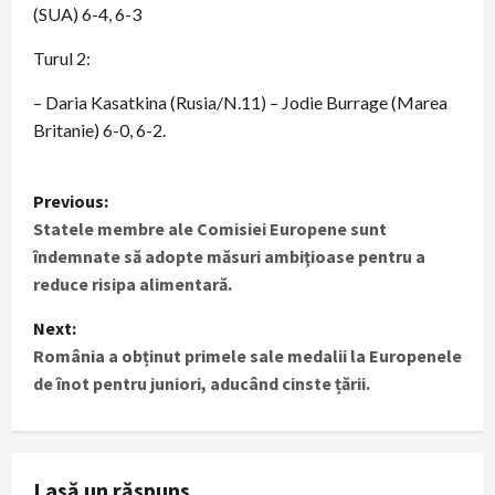
(SUA) 6-4, 6-3
Turul 2:
– Daria Kasatkina (Rusia/N.11) – Jodie Burrage (Marea
Britanie) 6-0, 6-2.
P
Previous:
Statele membre ale Comisiei Europene sunt
o
îndemnate să adopte măsuri ambiţioase pentru a
s
reduce risipa alimentară.
t
Next:
România a obținut primele sale medalii la Europenele
n
de înot pentru juniori, aducând cinste țării.
a
v
Lasă un răspuns