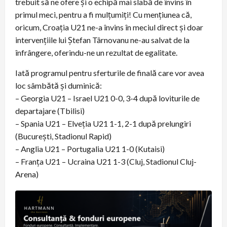
trebuit să ne ofere și o echipă mai slabă de învins în
primul meci, pentru a fi mulțumiți! Cu mențiunea că,
oricum, Croația U21 ne-a învins în meciul direct și doar
intervențiile lui Ștefan Târnovanu ne-au salvat de la
înfrângere, oferindu-ne un rezultat de egalitate.
Iată programul pentru sferturile de finală care vor avea
loc sâmbătă și duminică:
– Georgia U21 – Israel U21 0-0, 3-4 după loviturile de
departajare (Tbilisi)
– Spania U21 – Elveția U21 1-1, 2-1 după prelungiri
(București, Stadionul Rapid)
– Anglia U21 – Portugalia U21 1-0 (Kutaisi)
– Franța U21 – Ucraina U21 1-3 (Cluj, Stadionul Cluj-
Arena)