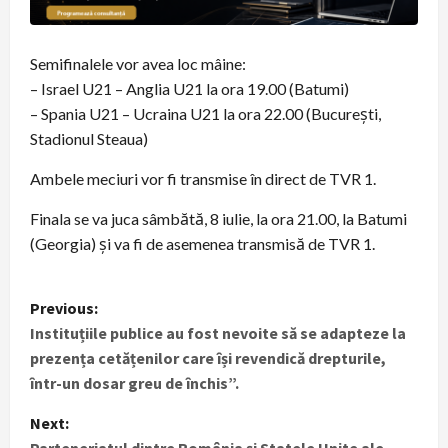
Semifinalele vor avea loc mâine:
– Israel U21 – Anglia U21 la ora 19.00 (Batumi)
– Spania U21 – Ucraina U21 la ora 22.00 (București,
Stadionul Steaua)
Ambele meciuri vor fi transmise în direct de TVR 1.
Finala se va juca sâmbătă, 8 iulie, la ora 21.00, la Batumi
(Georgia) și va fi de asemenea transmisă de TVR 1.
P
Previous:
Instituțiile publice au fost nevoite să se adapteze la
o
prezența cetățenilor care își revendică drepturile,
s
într-un dosar greu de închis”.
t
Next: