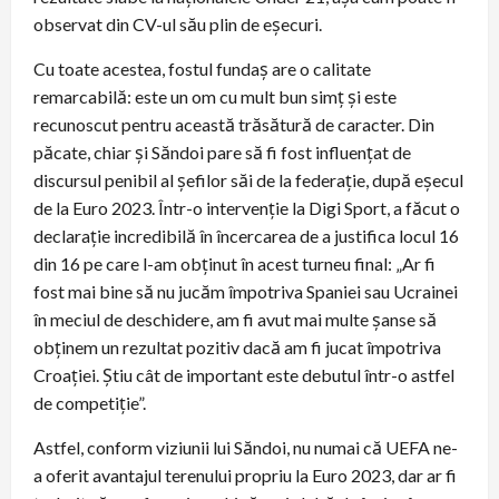
observat din CV-ul său plin de eșecuri.
Cu toate acestea, fostul fundaș are o calitate
remarcabilă: este un om cu mult bun simț și este
recunoscut pentru această trăsătură de caracter. Din
păcate, chiar și Săndoi pare să fi fost influențat de
discursul penibil al șefilor săi de la federație, după eșecul
de la Euro 2023. Într-o intervenție la Digi Sport, a făcut o
declarație incredibilă în încercarea de a justifica locul 16
din 16 pe care l-am obținut în acest turneu final: „Ar fi
fost mai bine să nu jucăm împotriva Spaniei sau Ucrainei
în meciul de deschidere, am fi avut mai multe șanse să
obținem un rezultat pozitiv dacă am fi jucat împotriva
Croației. Știu cât de important este debutul într-o astfel
de competiție”.
Astfel, conform viziunii lui Săndoi, nu numai că UEFA ne-
a oferit avantajul terenului propriu la Euro 2023, dar ar fi