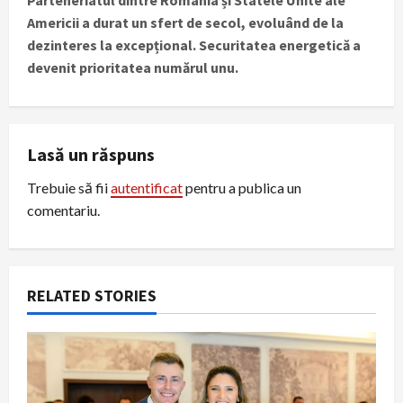
Parteneriatul dintre România și Statele Unite ale
n
Americii a durat un sfert de secol, evoluând de la
dezinteres la excepțional. Securitatea energetică a
a
devenit prioritatea numărul unu.
v
i
Lasă un răspuns
g
Trebuie să fii
autentificat
pentru a publica un
a
comentariu.
t
i
RELATED STORIES
o
n