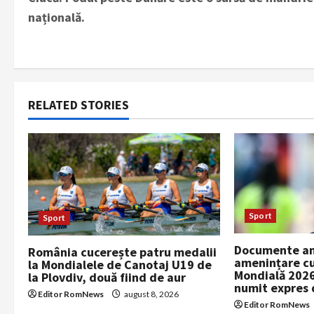
o
națională.
s
t
n
RELATED STORIES
a
v
i
g
Sport
Sport
a
Documente am
România cucerește patru medalii
amenințare c
la Mondialele de Canotaj U19 de
t
Mondială 2026
la Plovdiv, două fiind de aur
numit expres 
Editor RomNews
august 8, 2026
i
Editor RomNews