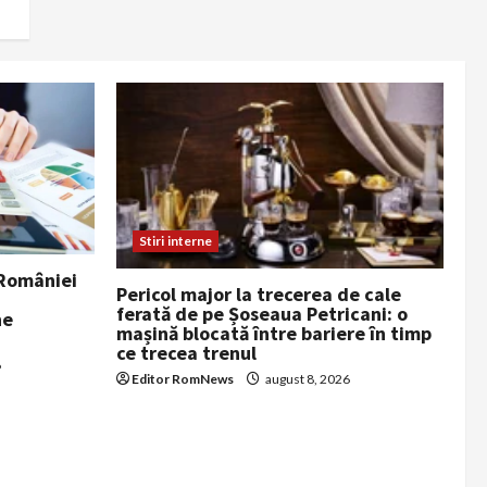
Stiri interne
 României
Pericol major la trecerea de cale
ferată de pe Șoseaua Petricani: o
ne
mașină blocată între bariere în timp
ce trecea trenul
6
Editor RomNews
august 8, 2026