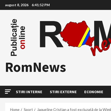
Skip
august 8, 2026
6:41:53 PM
to
content
RomNews
STIRI INTERNE
STIRI EXTERNE
ECONOMIE
Home
Sport
Jaqueline Cristian a fost excluzată de la Wi