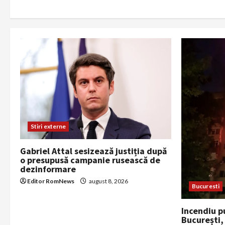
o
n
Stiri externe
Gabriel Attal sesizează justiția după
o presupusă campanie rusească de
dezinformare
Editor RomNews
august 8, 2026
Bucuresti
Incendiu p
București,