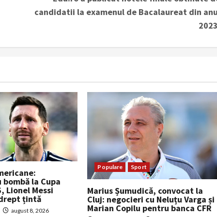
candidatii la examenul de Bacalaureat din anu
2023
Populare
Sport
ericane:
u bombă la Cupa
, Lionel Messi
Marius Șumudică, convocat la
drept țintă
Cluj: negocieri cu Neluțu Varga și
Marian Copilu pentru banca CFR
august 8, 2026