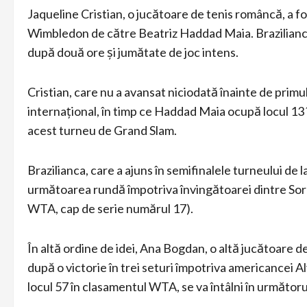
Jaqueline Cristian, o jucătoare de tenis româncă, a fost 
Wimbledon de către Beatriz Haddad Maia. Brazilianca a 
după două ore și jumătate de joc intens.
Cristian, care nu a avansat niciodată înainte de primu
internațional, în timp ce Haddad Maia ocupă locul 13
acest turneu de Grand Slam.
Brazilianca, care a ajuns în semifinalele turneului de
următoarea rundă împotriva învingătoarei dintre Sor
WTA, cap de serie numărul 17).
În altă ordine de idei, Ana Bogdan, o altă jucătoare de
după o victorie în trei seturi împotriva americancei A
locul 57 în clasamentul WTA, se va întâlni în următor