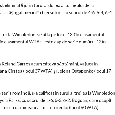
eliminată joi în turul al doilea al turneului de la
câștigat meciul în trei seturi, cu scorul de 4-6, 6-4, 6-4,
l tur la Wimbledon, se află pe locul 133 în clasamentul
 în clasamentul WTA și este cap de serie numărul 13 în
 la Roland Garros acum câteva săptămâni, va juca în
ana Cîrstea (locul 37 WTA) și Jelena Ostapenko (locul 17
 tenis româncă, s-a calificat în turul al treilea la Wimbledon
lycia Parks, cu scorul de 1-6, 6-3, 6-2. Bogdan, care ocupă
ul tur cu ucraineanca Lesia Ţurenko (locul 60 WTA).