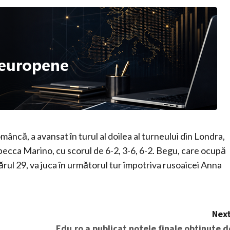
âncă, a avansat în turul al doilea al turneului din Londra,
ebecca Marino, cu scorul de 6-2, 3-6, 6-2. Begu, care ocupă
rul 29, va juca în următorul tur împotriva rusoaicei Anna
Next
Edu.ro a publicat notele finale obtinute d