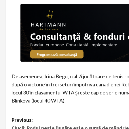
De asemenea, Irina Begu, o altă jucătoare de tenis rom
după o victorie în trei seturi împotriva canadienei R
locul 30 în clasamentul WTA și este cap de serie numă
Blinkova (locul 40 WTA).
P
Previous:
Ciucă: Podul peste Dunăre este o sursă de mândrie