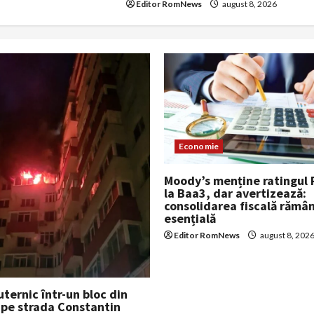
Editor RomNews
august 8, 2026
Economie
Moody’s menține ratingul
la Baa3, dar avertizează:
consolidarea fiscală rămâ
esențială
Editor RomNews
august 8, 202
uternic într-un bloc din
 pe strada Constantin